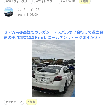
SKEフォレスター
フォレスター
e-BOXER
燃費
3
78
Yoshi
|
05/09
Ｇ・Ｗ京都高雄でのレガシー・スバルオフ会行って過去最
高の平均燃費15.5Ｋｍ/Ｌ
ゴールデンウィークＳ４がさみ
しいと長距離ドライブを誘っている丁度京都高雄パークウ
ェイでレガシー・スバルのオフ会がありＳ4の空力パーツ
の確認を兼ね参加してきました（日帰り往復1200ｋｍド
ライブ）スバ学生徒さんもちらほら見かけレガシー愛を見
せつけられてきました肝心の燃費は過去一番平均燃費15.5
ｋｍ/
空力パーツ
燃費