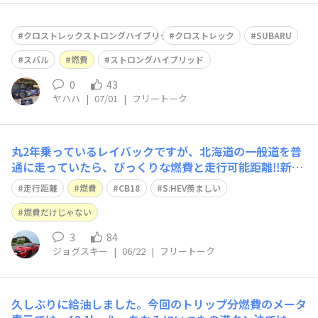
クロストレックストロングハイブリッド
クロストレック
SUBARU
スバル
燃費
ストロングハイブリッド
0
43
ヤハハ
|
07/01
|
フリートーク
丸2年乗っているレイバックですが、北海道の一般道を普
通に走っていたら、びっくりな燃費と走行可能距離‼️新た
にS:HEVが出るとの事ですが負けてないかも⁉️
走行距離
燃費
CB18
S:HEV羨ましい
燃費だけじゃない
3
84
ジョグスキー
|
06/22
|
フリートーク
久しぶりに給油しました。今回のトリップ分燃費のメータ