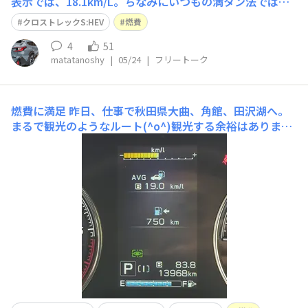
表示では、18.1km/L。ちなみにいつもの満タン法では、1
7.49km/Lでした。メータ表示の精度もまずまずというこ
クロストレックS:HEV
燃費
とで。。まあ、特にエコドライブしてるわけでもなく、市
街地の朝夕通勤ばかりの運転なので、年間でもっとも良い
4
51
matatanoshy
|
05/24
|
フリートーク
条件（夏タイヤ、エアコンな
燃費に満足
昨日、仕事で秋田県大曲、角館、田沢湖へ。
まるで観光のようなルート(^o^)観光する余裕はありませ
んでしたが⋯岩手から46号線でのルートは好条件が重な
るのか、想像以上に燃費が伸びる。昨日はそのまま直帰。
道中雨降りで写真を撮って無い⋯盛岡に近づくと車の流れ
も悪くなり、燃費は落ちましたが、e-Boxerで