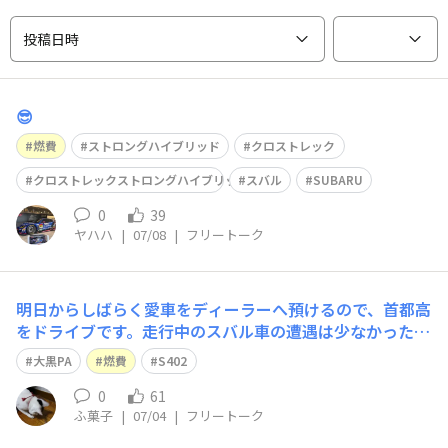
投稿日時
😎
燃費
ストロングハイブリッド
クロストレック
クロストレックストロングハイブリッド
スバル
SUBARU
0
39
ヤハハ
|
07/08
|
フリートーク
明日からしばらく愛車をディーラーへ預けるので、首都高
をドライブです。走行中のスバル車の遭遇は少なかったで
すが、大黒PAでは、BE、BP、GRB、GVB、VAB(S208、R
大黒PA
燃費
S402
A-R)、ZD8やレヴォーグ、フォレスターもいて、久しぶり
にスバル車率が高めだった気がします。あちこちに散らば
0
61
ふ菓子
|
07/04
|
フリートーク
って停まっていたの