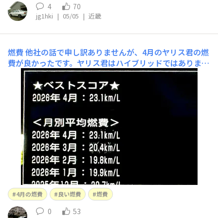
4
70
jg1hki
|
05/05
|
近畿
燃費
他社の話で申し訳ありませんが、4月のヤリス君の燃
費が良かったです。ヤリス君はハイブリッドではありませ
ん😅4月の運転評価も良かったです。レヴォーグ君は20K
mの散歩での燃費です。ヤリス君は1LのFF車レヴォーグ君
は2.4LターボのAWDなのですがそれを考えるとかなり良
い燃費だと思います👍
4月の燃費
良い燃費
燃費
0
53