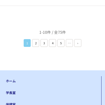
1-10件 / 全75件
1
2
3
4
5
…
›
ホーム
学長室
保健室