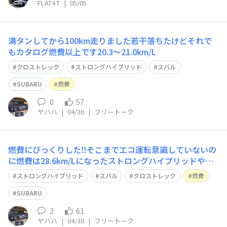
FLAT4.T
|
05/05
満タンしてから100km走りました若干落ちたけどそれで
もカタログ燃費以上です20.3〜21.0km/L
クロストレック
ストロングハイブリッド
スバル
SUBARU
燃費
0
57
ヤハハ
|
04/30
|
フリートーク
燃費にびっくりした‼️そこまでエコ運転意識していないの
に燃費は28.6km/Lになったストロングハイブリッドやは
り半端じゃないんだぜ
ストロングハイブリッド
スバル
クロストレック
燃費
SUBARU
2
61
ヤハハ
|
04/30
|
フリートーク