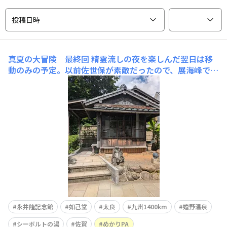
投稿日時
真夏の大冒険 最終回
精霊流しの夜を楽しんだ翌日は移
動のみの予定。以前佐世保が素敵だったので、展海峰でも
行って、水族館でクラゲ🪼に癒されようかなと思ってまし
た。 ナビを下道で設定し出発しよう！ふと、如己堂(にょ
こどう)に行けなかったのを思い出して調べると、途中に
あったので寄ることにしました。永井隆記念館で調べる
永井隆記念館
如己堂
太良
九州1400km
嬉野温泉
シーボルトの湯
佐賀
めかりPA