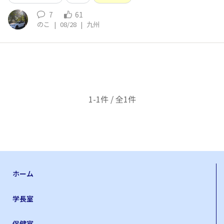
7
61
のこ
|
08/28
|
九州
1-1件 / 全1件
ホーム
学長室
保健室