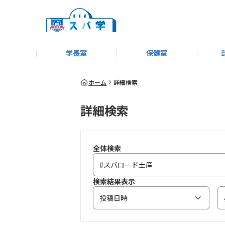
学長室
保健室
キャンプ＆アウトドア部
＃洗車同好会
告知
教えてコーナー
はじめましての方へ
SUBARUオフィシャルWebサイト
#SUBARUへのMT愛を
スバ学ギャラリー
お知らせ
野球部
WE
ホーム
詳細検索
詳細検索
モータースポーツ部
その他
いきもの係
全体検索
検索結果表示
投稿日時