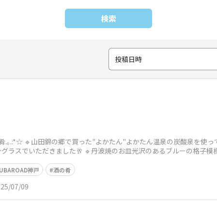
検索
投稿日時
♡今宵の肴.｡.:*☆ 🔹山田錦の郷で買った"よかたん"よかたん温泉の炭酸泉
グラスでいただきました🥂 🔹丹波焼のお皿光沢のあるブルーの格子模
UBAROAD神戸
酒の肴
25/07/09