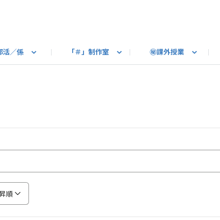
部活／係
「＃」制作室
㊙課外授業
語ろう
B カートピア
教えて！最新SUBARUの乗り味
星空部
ありがとうを伝えよう
＃スバルの法則
旅行部
公式 X
自転車部
フリートーク
公式 Instagram
#BOXER60周年おめでとう！
Q＆A
写真部
新規登録（SU
売店
公式 Yo
陸
たべもの係
その他
昇順