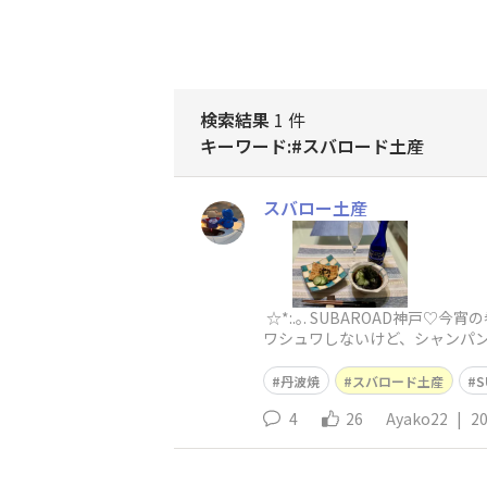
検索結果
1 件
キーワード:#スバロード土産
スバロー土産
☆*:.｡. SUBAROAD神戸
ワシュワしないけど、シャンパン
丹波焼
スバロード土産
S
4
26
Ayako22
|
20