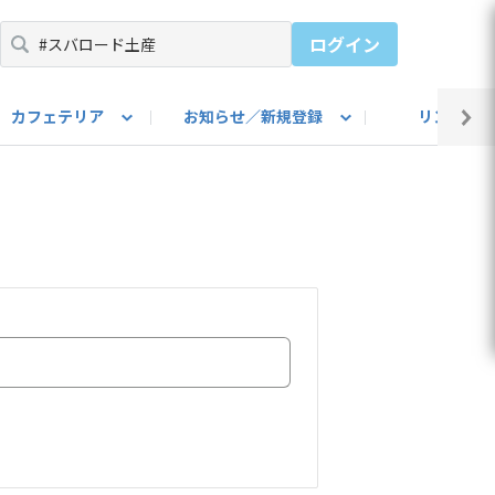
ログイン
カフェテリア
お知らせ／新規登録
リンク集
BARU IDをご登録ください）
utube
上部
自己紹介
#SUBARUのBEVがある生活
カスタマイズ部
公式 Facebook