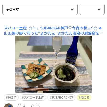
投稿日時
スバロー土産
☆*:.｡. SUBAROAD神戸♡今宵の肴.｡.:*☆ 🔹
山田錦の郷で買った"よかたん"よかたん温泉の炭酸泉を使
っているらしく微炭酸です。そんなにシュワシュワしない
けど、シャンパングラスでいただきました🥂 🔹丹波焼の
お皿光沢のあるブルーの格子模様が可愛い💓もう少し浅
丹波焼
スバロード土産
SUBAROAD神戸
酒の肴
4
26