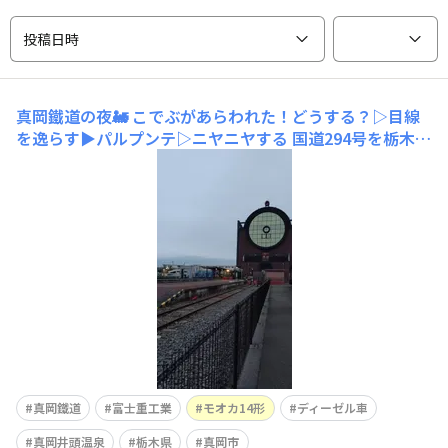
投稿日時
真岡鐵道の夜🚂
こでぶがあらわれた！どうする？▷目線
を逸らす▶︎パルプンテ▷ニヤニヤする 国道294号を栃木県
真岡市方面に向けてひたすら北上します。 真岡鐵道を見
に行くのも実に10年ぶりでしょうか？夕暮れ時に到着し
ました。真岡駅 SLキューロク館に到着🚙僕たちも来たよ
🧸🐰9600形蒸気機関車49
真岡鐵道
富士重工業
モオカ14形
ディーゼル車
真岡井頭温泉
栃木県
真岡市