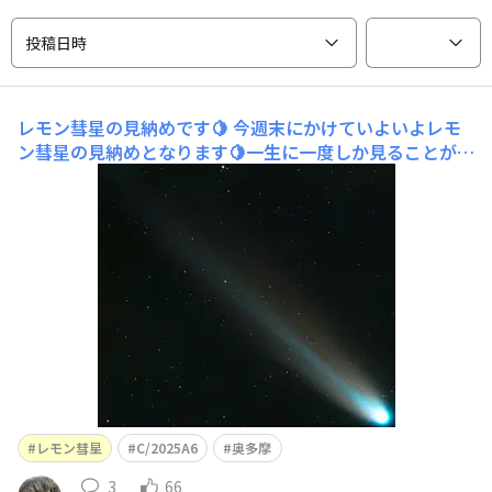
投稿日時
レモン彗星の見納めです🍋
今週末にかけていよいよレモ
ン彗星の見納めとなります🍋一生に一度しか見ることがで
きないということで、10/30奥多摩にあるブリヂストン奥
多摩園のパークゴルフ場に許可を頂きお邪魔しまして、撮
影を試みました📷まずは、現地でのレモン彗星位置確認で
す。ステラリウムというアプリを用いて確認です。18時頃
ですが、
レモン彗星
C/2025A6
奥多摩
3
66