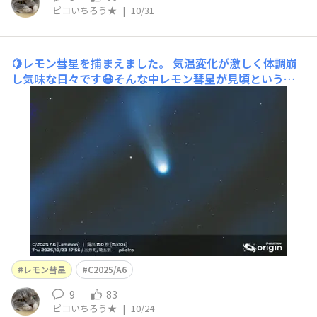
ピコいちろう★
|
10/31
🍋レモン彗星を捕まえました。
気温変化が激しく体調崩
し気味な日々です😷そんな中レモン彗星が見頃というニ
ュースを見ました📺これを逃すと次見える機会が1000年
以上ということです🤩詳しい情報は天文台のほしぞら情報
に色々書いております👇https://www.nao.ac.jp/astro/sk
y/2025/10-topics03.h
レモン彗星
C2025/A6
9
83
ピコいちろう★
|
10/24