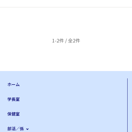
1-2件 / 全2件
ホーム
学長室
保健室
部活／係