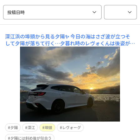
投稿日時
深江浜の埠頭から見る夕陽✨
今日の海はさざ波が立つそ
して夕陽が落ちて行く…夕暮れ時のレヴォくんは後姿が良
く似合う💕斜め後からが好き✨夕陽に照らされてだけど、
この夕陽は海には沈まない向こうの摩耶埠頭に沈んでいく
🌆深江第4工区は「日本初の食品コンビナート」高度成長
期以来、今も工場と海運が直結するねえねえ、ベアちゃん
🧸哀愁に浸り過ぎ
夕陽
深江
埠頭
レヴォーグ
夕陽には斜め後が似合う