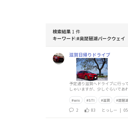
検索結果
1 件
キーワード:#奥琵琶湖パークウェイ
滋賀日帰りドライブ
予定通り滋賀へドライブに行っ
しゃいますが、少しぐらいであ
ベンチにて撮影です。あのベン
wrx
STI
滋賀
琵琶
2
83
とっしー
|
05