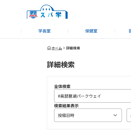
学長室
保健室
キャンプ＆アウトドア部
＃洗車同好会
告知
教えてコーナー
はじめましての方へ
SUBARUオフィシャルWebサイト
#SUBARUへのMT愛を
スバ学ギャラリー
お知らせ
野球部
WE
ホーム
詳細検索
詳細検索
モータースポーツ部
その他
いきもの係
全体検索
検索結果表示
投稿日時