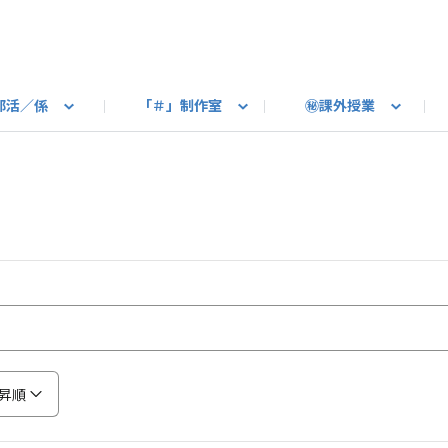
部活／係
「＃」制作室
㊙課外授業
語ろう
B カートピア
教えて！最新SUBARUの乗り味
星空部
ありがとうを伝えよう
＃スバルの法則
旅行部
公式 X
自転車部
フリートーク
公式 Instagram
#BOXER60周年おめでとう！
Q＆A
写真部
新規登録（SU
売店
公式 Yo
陸
たべもの係
その他
昇順