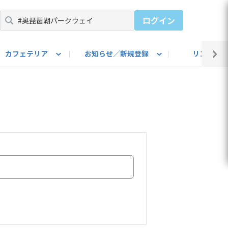
ログイン
カフェテリア
お知らせ／新規登録
リンク集
BARU IDをご登録ください）
utube
上部
自己紹介
#SUBARUのBEVがある生活
カスタマイズ部
公式 Facebook