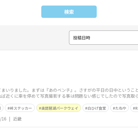
検索
投稿日時
てまいりました。まずは『あのベンチ』。さすがの平日の日中というこ
れば近くに車を停めて写真撮影する事は問題ない感じでしたので写真取
チから次の目的地
湖
峠ステッカー
奥琵琶湖パークウェイ
白ひげ食堂
たねや
/16
|
近畿