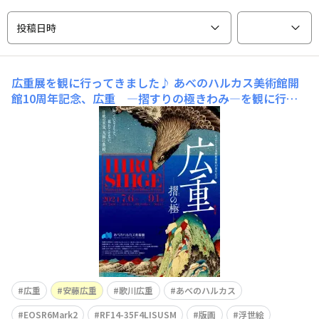
投稿日時
広重展を観に行ってきました♪
あべのハルカス美術館開
館10周年記念、広重 ―摺すりの極きわみ―を観に行っ
てきました。広重といえば永谷園のお茶漬けについてた東
海道五拾三次のカードを思い出します。当時は安藤広重と
呼ばれてましたが今は歌川広重と呼ぶのが正しいそうで
す。今回の展示はNHKも主催していることもあって、阿部
サダヲさん主演のN
広重
安藤広重
歌川広重
あべのハルカス
EOSR6Mark2
RF14-35F4LISUSM
版画
浮世絵