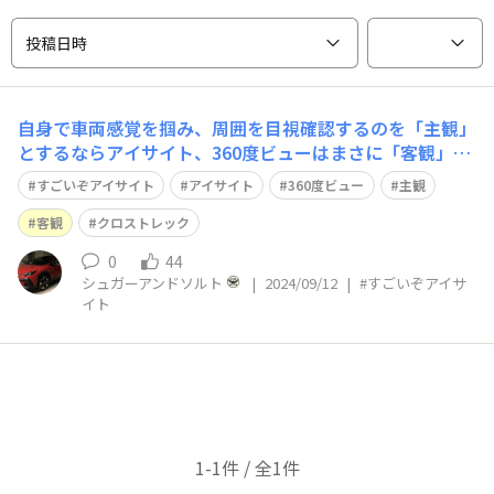
投稿日時
自身で車両感覚を掴み、周囲を目視確認するのを「主観」
とするならアイサイト、360度ビューはまさに「客観」。
自分じゃそう思っていても実際はこうですよ と教えてく
すごいぞアイサイト
アイサイト
360度ビュー
主観
れる。「主観」と「客観」協力して安心と安全につとめま
す。※写真は駐車場に入れてから撮ってます
客観
クロストレック
0
44
シュガーアンドソルト
|
2024/09/12
|
#すごいぞアイサ
イト
1-1件 / 全1件