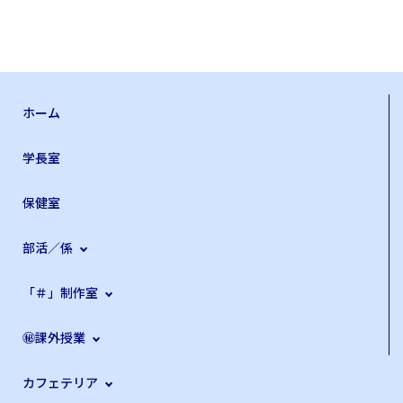
ホーム
学長室
保健室
部活／係
「＃」制作室
㊙課外授業
カフェテリア