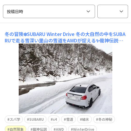
投稿日時
冬の冒険❄️SUBARU Winter Drive
冬の大自然の中をSUBA
RUで走る雪深い里山の雪道をAWDが捉える✨龍神伝説の
言い伝えが残る里山の冬✨目の前に突如現れた白く長く畝
る川白い龍の鱗に見える氷点下の冬景色✨雪と氷と風の自
然現象「結氷の世界」それとも冬の神秘、目覚めた白い龍
✨冬の冒険❄️SUBARU Winter Drive✨
スバ学
SUBARU
s4
雪道
結氷
冬の神秘
自然現象
龍神伝説
AWD
WinterDrive