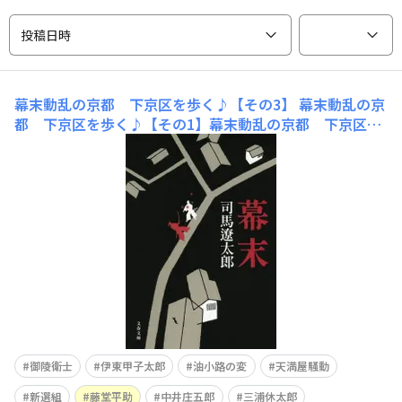
投稿日時
幕末動乱の京都 下京区を歩く♪【その3】
幕末動乱の京
都 下京区を歩く♪【その1】幕末動乱の京都 下京区を
歩く♪【その2】の続きです。まいまい京都のツアーに参
加してきました♪【新選組】幕末研究者・木村先生と巡
る、新選組の絶頂期～内部抗争勃発！幻の屯所、涙の油小
路事件、激闘の新選組史～https://www.maimai-kyoto.j
p/e
御陵衛士
伊東甲子太郎
油小路の変
天満屋騒動
新選組
藤堂平助
中井庄五郎
三浦休太郎