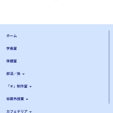
ホーム
学長室
保健室
部活／係
「＃」制作室
㊙課外授業
カフェテリア