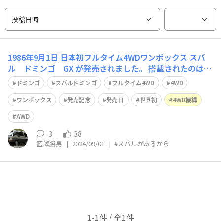
投稿日時
1986年9月1日 日本初フルタイム4WDワンボックス スバ
ル ドミンゴ GX が発売されました。 搭載されたのはフ
リーランニング式フルタイム4WD 富士重工業は当時は
ドミンゴ
スバルドミンゴ
フルタイム4WD
4WD
様々な4WD機構を各車の使い方に合わせ採用していまし
た。 ドミンゴは後輪駆動。 前輪に駆動力を伝えるトラン
ワンボックス
発売記念
発売日
世界初
4WD機構
スファー部に、ワン
AWD
3
38
藍澤勝男
|
2024/09/01
|
#スバルがあるから
1-1件 / 全1件