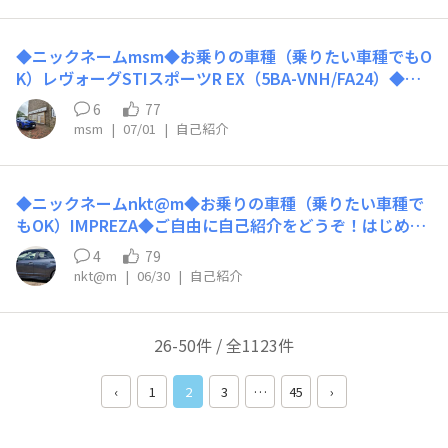
スポンサーとして、地元のアメリカ市民にも親しまれてき
た企業です。昨年の2025年、10年乗った妻のメルセデ
ス・ベンツ・500Eの買い替え時期を迎え、試しにフォレ
◆ニックネームmsm◆お乗りの車種（乗りたい車種でもO
スターを試乗してみたところ、その乗り味の上質さに、そ
K）レヴォーグSTIスポーツR EX（5BA-VNH/FA24）◆ご
れまで乗ってきた欧州高級車を凌ぐものを感じ、乗り替え
自由に自己紹介をどうぞ！レヴォーグSTIスポーツR EX
6
77
を決めました。知人からは「ベンツからスバルにダウング
（5BA-VNH/FA24/275ps）B型 乗りです。中古での購入
msm
|
07/01
|
自己紹介
レードしたの？」と冗談めかして聞かれますが、私の答え
です。詳細は「みんから」でもご覧ください。https://mi
は決まって「いや、アップグレードだよ」です。本当にい
nkara.carview.co.jp/userid/1378647/car/3839431/profil
い車に出会えたという喜び。「もっと早くスバルにしてい
e.aspx
ればよかった」と、少し後悔するほどです。妻のフォレス
◆ニックネームnkt@m◆お乗りの車種（乗りたい車種で
ターは、1.8Tではなく2.5L NAのガソリンモデルです。同
もOK）IMPREZA◆ご自由に自己紹介をどうぞ！はじめま
じガソリン車でも、日米で仕様が異なるのは興味深いです
して、GU7 STI Performance Editionに乗っています。納
4
79
ね。ボディカラーは「Horizon Blue Pearl」。真珠のよう
車から一ヶ月経ちました！よろしくお願いします。
nkt@m
|
06/30
|
自己紹介
な光沢をまとった水平線の空を思わせる、美しいブルーで
す。この色が日本仕様には用意されていないと聞き、ます
ます愛着がわきました。本投稿では、そのフォレスターの
26-50件 / 全1123件
写真もご紹介したいと思います。（米国ペンシルベニア州
では、前部にナンバープレートは装着しません。）フィラ
‹
1
2
3
…
45
›
デルフィア市内にある日本庭園『松風荘』の前で撮影した
一枚です。フィラデルフィアの桜祭りは、毎年この松風荘
の前で開催されています。カナダ・アメリカを含む北米の