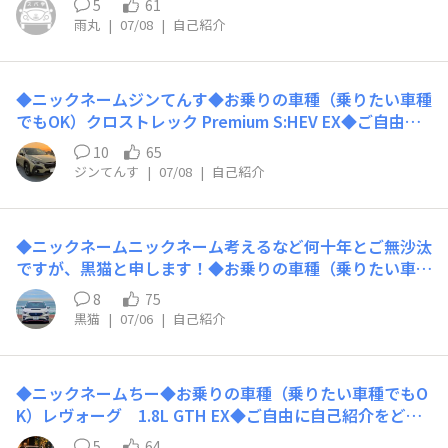
ださい😊よろしくお願いします！
5
61
ってます初心者時代はRA2型のプレオ(MT)乗ってました
雨丸
|
07/08
|
自己紹介
よろしくお願いします！
◆ニックネームジンてんす◆お乗りの車種（乗りたい車種
でもOK）クロストレック Premium S:HEV EX◆ご自由に
自己紹介をどうぞ！5/17にスバルデビューしました。そ
10
65
の前はトヨタのコンパクトHVに乗っていました。スバル
ジンてんす
|
07/08
|
自己紹介
の世界は楽しいですね。よろしくお願いします。
◆ニックネームニックネーム考えるなど何十年とご無沙汰
ですが、黒猫と申します！◆お乗りの車種（乗りたい車種
でもOK） ！LEVORG VN5 GT-H EX C型◆ご自由に自己紹
8
75
介をどうぞ！元々、車の運転が好きでLEVORGに辿り着き
黒猫
|
07/06
|
自己紹介
ました。最近は頻繁に遠出まではできませんが、思い立っ
たら行動ということでちょこちょこ出かけております。皆
様の様々なカスタムアイデアやスバリスト愛を見れたらと
◆ニックネームちー◆お乗りの車種（乗りたい車種でもO
思っております。よろしくお願い致します。
K）レヴォーグ 1.8L GTH EX◆ご自由に自己紹介をどう
ぞ！2026/06/26に納車されました。早速グリルをオプシ
5
64