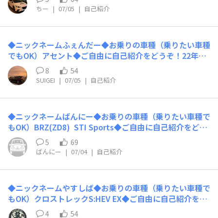
ョンのものに変更しようか悩んでます。宜しくお願いしま
ちー
|
07/05
|
自己紹介
す！
◆ニックネームふぇんだー◆お乗りの車種（乗りたい車種
でもOK）アセント◆ご自由に自己紹介をどうぞ！22年の
アセントに乗っています。4年経ってようやく慣れてきま
8
54
した。デカいです。（クロスオーバー7からの乗り換えで
SUIGEI
|
07/05
|
自己紹介
した）◯良い点・左ですが見切りがいいので運転はしやす
いほうだと思います。・乗り心地はマイルドです。・3列
目がいいです。（CX-9やランクルに比べて）・雪道もX-M
◆ニックネームばんにー◆お乗りの車種（乗りたい車種で
ODEでOK・AVシステムは米国基準なので使えませんがハ
もOK）BRZ(ZD8) STI Sports◆ご自由に自己紹介をどう
ーマン・カードンの音はいいですね。◯気をつけたほうが
ぞ！来週初めて買った車(中古ですが)であるBRZが納車と
いい点・やっぱり左ハンドル＋車幅大→ランクル、アルフ
5
69
なります。個人的な好みで乗りたかったスバル車で車デビ
ァードが入れれば、だいたい行けます。・重量感ありあ
ばんにー
|
07/04
|
自己紹介
ュー!!よろしくお願いしますっ（*^ᴗ^*）
り・燃費：都内だと7〜8／高速10~13ぐらい・タイヤのサ
イズが少なくて選べない。・高速だと他のスバル車にマー
クされやすいです（笑。左ハンドルとうまく付き合うコツ
◆ニックネームやすしば◆お乗りの車種（乗りたい車種で
はやっぱり安全運転。
もOK）クロストレックS:HEV EX◆ご自由に自己紹介をど
うぞ！12年乗っていたレヴォーグからクロストレックへ
4
54