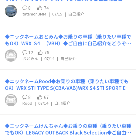
介をどうぞ！まだまだ乗ります！！18万キロ行きまし
8
74
た！あちらこちらで故障がでますが、修理（壊し）なが
tatamonBMM
|
07/15
|
自己紹介
ら、一緒に走り続けます！
◆ニックネームおとみん◆お乗りの車種（乗りたい車種で
もOK）WRX S4 （VBH）◆ご自由に自己紹介をどうぞ！
最近、ドイツ車のハイパフォーマンスカー（DCT車）か
12
76
ら乗り換えました。一般道と高速での加速や剛性感、コー
おとみん
|
07/14
|
自己紹介
ナーリング性能はS4の方が良い気がします。但し、仕方
ないですが、車が静かすぎて、音の演出は圧倒的に負けて
ます。何とかしたい。。
◆ニックネームRood◆お乗りの車種（乗りたい車種でも
OK）WRX STI TYPE S(CBA-VAB)WRX S4 STI SPORT Ey
eSight (DBA-VAG)◆ご自由に自己紹介をどうぞ！S4は普
8
67
段乗りで休日はVABで流してます。たまにサーキットも行
Rood
|
07/14
|
自己紹介
ったりします。よろしくお願いします！
◆ニックネームけんちゃん◆お乗りの車種（乗りたい車種
でもOK）LEGACY OUTBACK Black Selection◆ご自由に