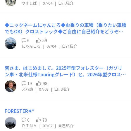
乗り換えました。レヴォーグありがとう😭クロストレッ
やすしば
|
07/04
|
自己紹介
クよろしく😀皆さんよろしくお願いします。
◆ニックネームにゃんころ◆お乗りの車種（乗りたい車種
でもOK）クロストレック◆ご自由に自己紹介をどうぞ！
憧れのスバルを初めて購入して半年です✩.*˚嬉しくて乗り
6
59
心地も良くて最高です、洗車も楽しんでやってます♬皆さ
にゃんころ
|
07/04
|
自己紹介
んの投稿を読ませて頂いてると楽しく、仲間入りしたくて
本日入学いたしました。宜しくお願いいたします！
皆さま、はじめまして。2025年型フォレスター（ガソリ
ン車・北米仕様Touringグレード）と、2026年型クロスト
レック（S:HEV車・北米仕様Limitedグレード）の2台を
19
98
所有しています。フォレスターは妻の愛車で、クロストレ
スバ廉
|
07/03
|
自己紹介
ックは私の愛車です。米国在住も、気がつけば40年近くに
なりました。せっかく海外にいるのだからと、これまでは
「日本より割安に外車に乗れる」というメリットを活かし
FORESTER✳︎*
て、欧米車ばかりを乗り継いできました。そんな私がスバ
ルに出会ったのは、長年サポートしてきた地元フィラデル
0
70
フィアの桜祭りがきっかけです。スバルはこの祭りの筆頭
ＲＩＮＡ
|
07/02
|
自己紹介