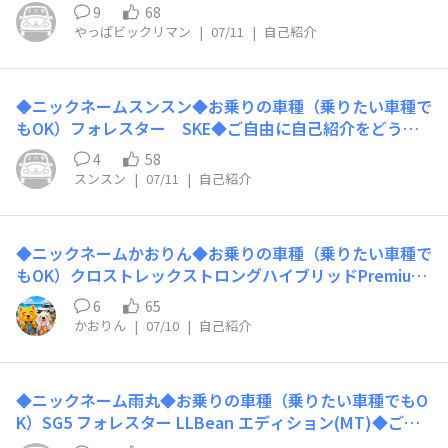
◆ご自由に自己紹介をどうぞ！ 本日、納車でした。(！)
ナ様」スバニャンらいふをお届けしていければと思いま
9
68
納車の足で、タイヤ交換へ行きました。(？) 10年乗って
す。皆様、どうぞよろしくお願いいたします。
やっぱビックリマン
|
07/11
|
自己紹介
ない 10年落ちのタイヤは 担当者も サスかも？！ と思う
くらい、やっぱり ボッコボコ でした(笑) タイヤ屋さんへ
たどり着くまでに JAFを呼ばずにすむことを祈りながら
◆ニックネームスンスン◆お乗りの車種（乗りたい車種で
“らしくない”走りでたどり着きました。 後ろを走ってい
もOK）フォレスター SKE◆ご自由に自己紹介をどう
た方、さぞかし …古いクルマだからな〜 と思われたこ
ぞ！はじめましてスバル車を乗り継いで4台目です今乗っ
とでしょう。 新しいタイヤは、フェデラルとアイシンを
4
58
てるフォレスターとはお別れし、本日フォレスターSHEV
２本ずつはかせてます。 アドバンからの乗り換え(w)でし
スンスン
|
07/11
|
自己紹介
X-BREAKをお迎えすることになりました当初8ヶ月と言
たが、 ロードノイズ、言う程かな〜？ 街乗りなら大して
われていた待ち期間が早まりとうとう納車の日が来ました
気になりませんでした。 整備いただいた自工さん、 タイ
次の相棒とも楽しんでいきたいと思います😊よろしくお
ヤの専門家のお兄様方、 キレイに乗っていただいた前オ
◆ニックネームかおりん◆お乗りの車種（乗りたい車種で
願いします
ーナー様に感謝です。 みなさま、よろしくお願いいたし
もOK）クロストレックストロングハイブリッドPremium
ます。 あ、タイベルはさすがに新調してますのでご安心
S:HEV EX◆ご自由に自己紹介をどうぞ！はじめまして😊
6
65
を(笑)
スバル車は、このクロストレック ストロングハイブリッ
かおりん
|
07/10
|
自己紹介
ド Premium S:HEV EXが初めてです🚗✨それまではホン
ダ・フィットに乗っていましたので、スバルはまだまだ初
心者です🔰🤭皆さんの投稿を参考にしながら、アイサイト
◆ニックネーム雨丸◆お乗りの車種（乗りたい車種でもO
Xの便利な機能も少しずつ勉強中です。おすすめの使い方
K）SG5 フォレスター LLBean エディション(MT)◆ご自
や、「これは便利！」という機能があれば、ぜひ教えてく
由に自己紹介をどうぞ！免許取ってからずっとスバル車乗