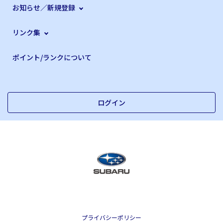
でありませんでした。こちら「スバ学」で、皆さまとご一
お知らせ／新規登録
緒にスバルについて学び、語り合えることを楽しみにして
います。逆に、米国でのスバルのことや、おすすめのドラ
リンク集
イブコースなどについてご興味がありましたら、どうぞご
遠慮なくお声がけください。喜んで情報をお届けいたしま
ポイント/ランクについて
す。どうぞ宜しくお願い申し上げます。
ログイン
プライバシーポリシー