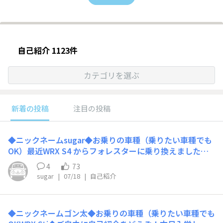
自己紹介 1123件
カテゴリを選ぶ
新着の投稿
注目の投稿
◆ニックネームsugar◆お乗りの車種（乗りたい車種でも
OK）最近WRX S4 からフォレスターに乗り換えました！
◆ご自由に自己紹介をどうぞ！本日入学しました！よろし
4
73
くお願いします！
sugar
|
07/18
|
自己紹介
◆ニックネームゴン太◆お乗りの車種（乗りたい車種でも