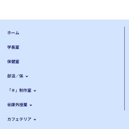
約300の日本庭園の中でも、トップ3に数えられる名園で
す。そして今年2026年、いよいよ私自身の相棒を選ぶ番
が巡ってきました。通勤にも使うことを考え、選んだのは
ストロング・ハイブリッドのクロストレックです。S:HEV
車の日米仕様に関しては、本質的な違いはないようです。
ホーム
納車時の写真もあわせて共有いたします。純正のマッドフ
ラップを取り付けていただきました。私の本業は、各社の
学長室
ソフトウェアや半導体を統合するシステムインテグレーシ
ョンです。その立場から、異なる企業の部品を一つのシス
保健室
テムに仕上げ、それぞれの強みを生かしながら違和感なく
機能させることがいかに難しいか、身に染みてわかりま
す。スバルがトヨタのハイブリッドシステムを自らの世界
部活／係
観の中に取り込み、「スバルの走り」としてきちんと成立
させている点には、一人の技術者として敬意を覚えます。
「＃」制作室
納車してまだ1500キロほどしか走っていませんが、この
クルマにはすっかり惚れ込んでいます。そんなわけで、日
㊙課外授業
本からはるか離れたところで、群馬の工場から送り出され
た2台のスバルに乗っていることは、私たち夫婦にとって
ささやかな誇りです。これほどまでに「このメーカーの車
カフェテリア
に乗れて嬉しい」と感じさせてくれたブランドは、これま