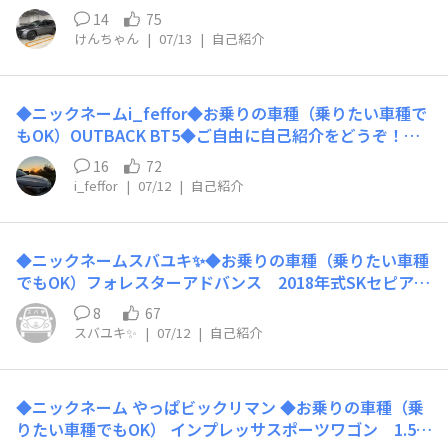
自己紹介をどうぞ！2026年7月に納車されました！乗り換
14
75
え前はLEVORGに乗っていました。カーライフ満喫できた
けんちゃん
|
07/13
|
自己紹介
らと思っておりますので、よろしくお願いします！
◆ニックネームi_feffor◆お乗りの車種（乗りたい車種で
もOK）OUTBACK BT5◆ご自由に自己紹介をどうぞ！は
じめまして。とあるサイトでスペル入力間違いしたまま変
16
72
更せずに今日まで来たものですから、意味不明のニックネ
i_feffor
|
07/12
|
自己紹介
ームで恐縮です。日々ゆったりBT5を運転して楽しんでお
ります。よろしくお願いします。
◆ニックネームスバユキ✨◆お乗りの車種（乗りたい車種
でもOK）フォレスターアドバンス 2018年式SKセピアブ
ロンズメタリック2026年7月1日納車◆ご自由に自己紹介
8
67
をどうぞ！はじめまして。スバユキ✨と申します。はじめ
スバユキ✨
|
07/12
|
自己紹介
てのスバル車。幸福度爆上がり中です。今からの人生を楽
しむための相棒と出会えました。ナンバーは7270。スバ
ル証券コード。フォレスター購入前にスバル株を保有しま
◆ニックネーム やっぱビックリマン ◆お乗りの車種（乗
した。スバルのオーナーとしてだけでなく、株主としても
りたい車種でもOK） インプレッサスポーツワゴン 1.5i
スバルを応援していきます。それから、我が家の愛猫「ル