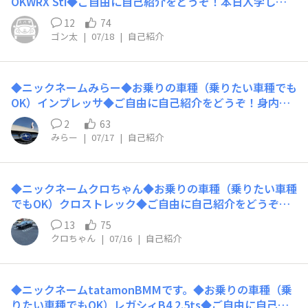
OKWRX Sti◆ご自由に自己紹介をどうぞ！本日入学しま
した。年末に10年目の車検ですが、家庭の事情で余り乗
12
74
れていません。北海道をドライブするのが夢です。よろし
ゴン太
|
07/18
|
自己紹介
くお願いします。
◆ニックネームみらー◆お乗りの車種（乗りたい車種でも
OK）インプレッサ◆ご自由に自己紹介をどうぞ！身内に
幼い頃から技術やストーリーなどを聞かされ凄い車を作っ
2
63
てる所なんだと思ったのが始まりです。新参者ですがよろ
みらー
|
07/17
|
自己紹介
しくお願いします
◆ニックネームクロちゃん◆お乗りの車種（乗りたい車種
でもOK）クロストレック◆ご自由に自己紹介をどうぞ！
購入履歴フォレスター → XV. → クロストレックスバル
13
75
乗換え3台目になります。宜しくお願い致します
クロちゃん
|
07/16
|
自己紹介
◆ニックネームtatamonBMMです。◆お乗りの車種（乗
りたい車種でもOK）レガシィB4 2.5ts◆ご自由に自己紹