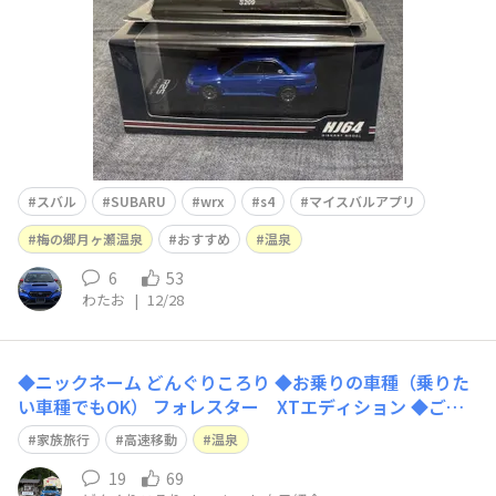
今日はもう年末休業に入っているという…😫で、今日
スバル
SUBARU
wrx
s4
マイスバルアプリ
梅の郷月ヶ瀬温泉
おすすめ
温泉
6
53
わたお
|
12/28
◆ニックネーム どんぐりころり ◆お乗りの車種（乗りた
い車種でもOK） フォレスター XTエディション ◆ご自
由に自己紹介をどうぞ！ フォレスターをSGのXbreak、S
家族旅行
高速移動
温泉
Kのアドバンスに続いてSKのXTエディションに乗り継い
でいます。 ３種類のエンジン特性を楽しんでいます。 我
19
69