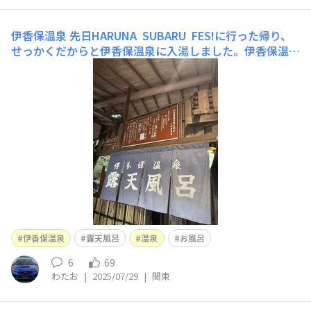
伊香保温泉
先日HARUNA SUBARU FES!に行った帰り、
せっかくだからと伊香保温泉に入湯しました。伊香保温泉
露天風呂は源泉掛け流しのアメニティもタオルしかない素
朴なお風呂でしたが、それがいい風情でした♨️手前がぬる
め、奥があつめのお湯です。ラドン発見の碑と温泉の噴出
口です。温泉
伊香保温泉
露天風呂
温泉
お風呂
6
69
わたお
|
2025/07/29
|
関東