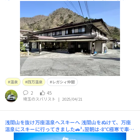
でした でも八重桜は綺麗でした道の駅 ぐりーんふらわー
大胡 の桜 赤城山山頂にて大沼の畔で（レヴォーグ、RAV
4、サンバー）鳥居峠から覚満淵を鳥居峠から栃木・茨城
方面を
温泉
四万温泉
レガシィ仲間
2
45
埼玉のスバリスト
|
2025/04/21
浅間山を抜け万座温泉へスキーへ
浅間山をぬけて、万座
温泉にスキーに行ってきました🚗³₃翌朝は-8℃極寒で車に
も雪が少し積もってました❄VABと雪の組み合わせは最高