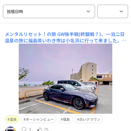
投稿日時
メンタルリセット！の旅
GW後半戦(終盤戦？)、一泊二日
温泉の旅に福島県いわき市は小名浜に行って来ました。因
みに何でメンタルやられたのかは…お察し下さい(笑)この
素晴らしきオーシャンビュー！😆以前SUGOへ観戦遠征し
た帰り、たまたま寄ったこのホテルがかなり良かったので
それ以来たまーに来てます。全ての客室から海が一望で
き、温
温泉
オーシャンビュー
福島
白いクラウン
3
75