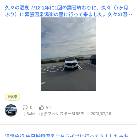
久々の温泉
7/18 2年に1回の講習終わりに、久々（7ヶ月
ぶり）に幕張温泉湯楽の里に行って来ました。久々の温泉
は気持ちよかったです^_^温泉後は季節のソフトクリーム
を。今の時期は桃🍑のようです。さっぱりしていて美味し
かったです😊季節のソフトクリーム（桃）帰りにも違う
角度で撮ってみました。自分的にはいい感じに撮
温泉
0
59
🖇️Sakkun🖇️@フォレスターSL5B型
|
2025/07/18
温泉旅行
先日城崎温泉にドライブに行ってきました🚗ち