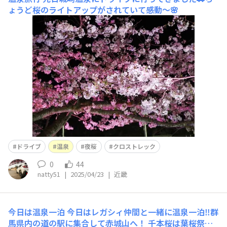
ょうど桜のライトアップがされていて感動〜🌸
ドライブ
温泉
夜桜
クロストレック
0
44
natty51
|
2025/04/23
|
近畿
今日は温泉一泊
今日はレガシィ仲間と一緒に温泉一泊‼️群
馬県内の道の駅に集合して赤城山へ！ 千本桜は葉桜祭り