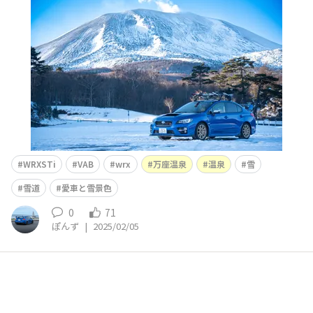
にかっこいいですね
WRXSTi
VAB
wrx
万座温泉
温泉
雪
雪道
愛車と雪景色
0
71
ぽんず
|
2025/02/05