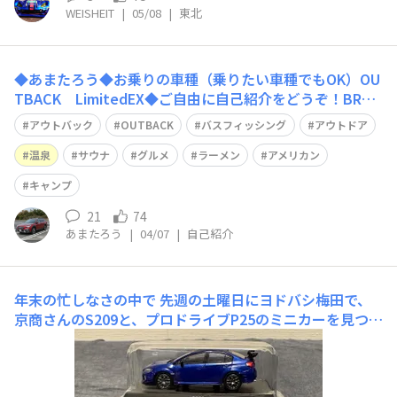
WEISHEIT
|
05/08
|
東北
◆あまたろう◆お乗りの車種（乗りたい車種でもOK）OU
TBACK LimitedEX◆ご自由に自己紹介をどうぞ！BR9
からやっと乗り換えました👍️グルメ、旅行、アウトドアや
アウトバック
OUTBACK
バスフィッシング
アウトドア
バスフィッシングでロングドライブします。荷物が積めて
高速安定性を求めるならこの車一択ですよね！よろしくお
温泉
サウナ
グルメ
ラーメン
アメリカン
願いしますね( ﾟ∀ﾟ)
キャンプ
21
74
あまたろう
|
04/07
|
自己紹介
年末の忙しなさの中で
先週の土曜日にヨドバシ梅田で、
京商さんのS209と、プロドライブP25のミニカーを見つ
け、自分への誕プレ&クリプレとして購入しました。26日
は仕事へ行く前に、この画像撮るだけで終わりました…2
7日にディーラーへ顔出す予定が、ひどい頭痛で動けず、