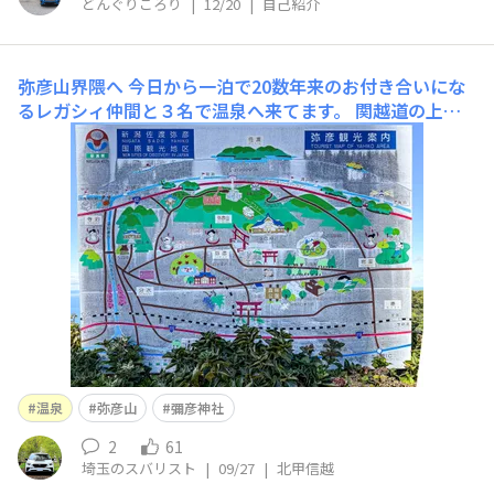
どんぐりころり
|
12/20
|
自己紹介
が家の長距離高速移
弥彦山界隈へ
今日から一泊で20数年来のお付き合いにな
るレガシィ仲間と３名で温泉へ来てます。 関越道の上里S
Aに集合してから新潟県の弥彦を巡ってから大湯温泉で一
泊。＊時間に余裕があったので花園ICまで下道栄PAのET
CスマートICを下車ココまでは好燃費［18.7km/L］凄い2
51.8km走行時点であと
温泉
弥彦山
彌彦神社
2
61
埼玉のスバリスト
|
09/27
|
北甲信越