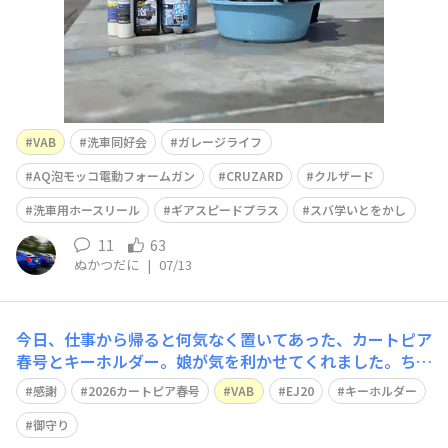
VAB
洗車同好会
ガレージライフ
AQ泡モッコ電動フォームガン
CRUZARD
クルザード
洗車用ホースリール
ギアスピードプラス
スバ学いとをかし
11
63
ぬかつだに
|
07/13
今日、仕事から帰ると何気なく置いてあった、カートピア
春号とキーホルダー。娘が気を利かせてくれました。ちゃ
んと読んでくれてありがとー。婿殿からは伊勢参りのお土
感謝
2026カートピア春号
VAB
EJ20
キーホルダー
産に御守りを戴きました！ホントに出来る子達です。「大
事に乗るからね、この車。」誓うと共に、あらためて家族
御守り