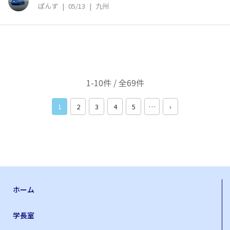
ぽんず
|
05/13
|
九州
1-10件 / 全69件
1
2
3
4
5
…
›
ホーム
学長室