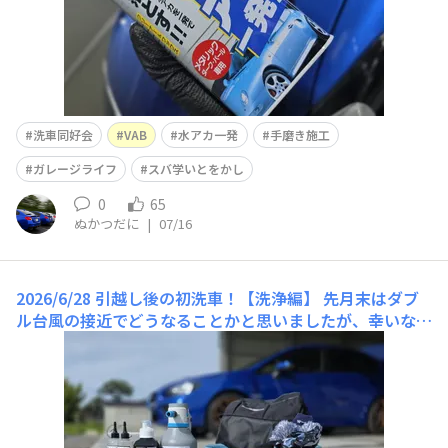
洗車同好会
VAB
水アカ一発
手磨き施工
ガレージライフ
スバ学いとをかし
0
65
ぬかつだに
|
07/16
2026/6/28 引越し後の初洗車！【洗浄編】
先月末はダブ
ル台風の接近でどうなることかと思いましたが、幸いなこ
とに北陸は全くそんなことを感じさせない真夏のような好
天でした(*^^*)ｱﾘｶﾞﾀﾔ~。ようやくガレージが完成したの
で、ココで初洗車を行いました！婿殿のGVBと並べてガレ
ージに収納してまーす。週末はここで生活しようかな〜
(￣▽￣;)ｱﾊ