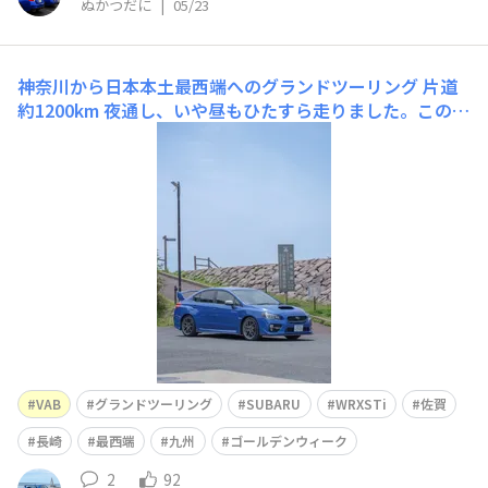
ぬかつだに
|
05/23
神奈川から日本本土最西端へのグランドツーリング
片道
約1200km 夜通し、いや昼もひたすら走りました。この距
離感最高です。この長距離を快適に移動するために
も、 疲れを感じにくい正しい姿勢が作れる ・RECAROの
フルバケットシートRS-G音楽が最大限に楽しめる ・サブ
ウーファー 気持ちのいい音か
VAB
グランドツーリング
SUBARU
WRXSTi
佐賀
長崎
最西端
九州
ゴールデンウィーク
2
92