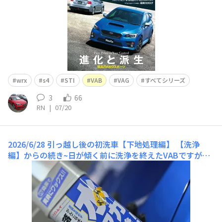
wrx
s4
STI
VAB
VAG
すべてシリーズ
3
66
RN
|
07/20
2026/6/28 引っ越し後の初洗車【下地処理編】
【洗浄
編】からの続き~日が傾く前に洗浄を終えたVABですが、
10年選手なので近くで見るとやはり塗装面の水染みや深
めの磨き傷がチラホラ…(￣▽￣;)ということでリフレッ
シュを兼ねて下地処理に取りかかります。作業は夜に突入
必須なのでガレージに移動しました。今回は磨き傷に対し
て研磨力不足でした(残念)。最