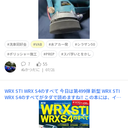
所と
洗車同好会
VAB
水アカ一発
シラザン50
ポリッシャー施工
PREP
スバ学いとをかし
7
55
ぬかつだに
|
07/21
WRX STI WRX S4のすべて
今日は第499弾 新型 WRX STI
WRX S4のすべてがタダで読めますね‼ この本には、イン
プレッサからの独立、レヴォーグとの関係性、STIとS4の
違いなどが詳しく書かれていて興味深いです。https://w
ww.as-books.jp/trhtml5_ssl/view/2264/#/page