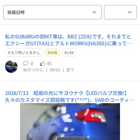
投稿日時
私のSUBARUの初MT車は、BRZ (ZD8)です。それまでと
エクシーガGT(YA5)とアルトWORKS(HA36S)に乗ってお
りましたが、WORKSは4年前に信号待ちでトラックに追
スバ学いとをかし
VAB
zd8
突され廃車になりました(ToT)。次車の候補を考えていた
とき、息子のレガシィB4(BL5)や婿殿のWRX STi(G
0
45
ぬかつだに
|
08/02
|
全て
2026/7/12 昭和の光にサヨウナラ【LEDバルブ交換!】
久々のカスタマイズ部投稿です(*^^*)。VABのコーティン
グと並行してゴニョゴニョもやってました～(笑)。やはり
ハロゲンだと何せ引っ越し先まで田舎道なもので…(汗)。
夜間のドライブは心許ないので明るい💡光源が必須！ZD8
で使用していたバックランプバルブ。すでにフォグランプ
は交換済み、バックランプは