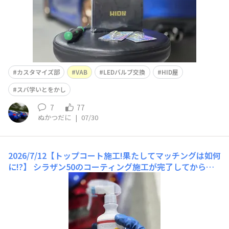
カスタマイズ部
VAB
LEDバルブ交換
HID屋
スバ学いとをかし
7
77
ぬかつだに
|
07/30
2026/7/12【トップコート施工!果たしてマッチングは如何
に!?】
シラザン50のコーティング施工が完了してから凡
そ1週間が経ちました。次はトップコート施工です。これ
迄はファイアボールピルエットを使用してましたが、足車
や家族の車の施工している内に2本目を消化。次の簡易コ
ーティング剤を考えていたのですが、『バチバチ撥水で🍺
3杯はイケル』ぬかつだにとしては、皆さんに紹介