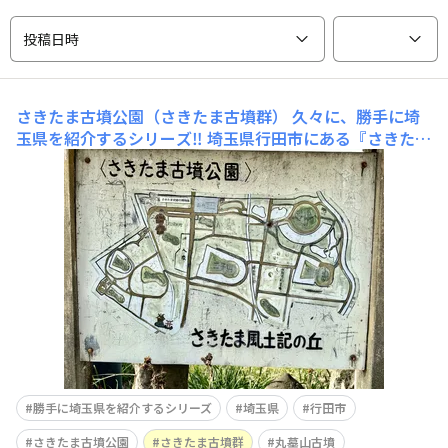
投稿日時
さきたま古墳公園（さきたま古墳群）
久々に、勝手に埼
玉県を紹介するシリーズ‼️ 埼玉県行田市にある『さきたま
古墳公園』さきたまは漢字では “埼玉” と書き、実は埼玉
県の県名発祥の地です。行田市には埼玉（さきたま）とい
う地域があるので、住所表記が「埼玉県行田市埼玉」とな
り混乱しそうですよね。ちなみに、この近くには前玉神社
と書い
勝手に埼玉県を紹介するシリーズ
埼玉県
行田市
さきたま古墳公園
さきたま古墳群
丸墓山古墳