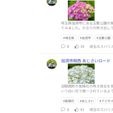
埼玉県加須市にある玉敷公園の
てみました。かなりの咲き出して
が有名です。https://www.i
埼玉県
加須市
玉敷公園
8
34
埼玉のスバリ
加須市騎西 あじさいロード
旧騎西町の紫陽花の咲き具合を
いう白い花で統一されているよう
約1.5kmあるそうで、この通り
紫陽花
あじさい
アジサ
6
41
埼玉のスバリ