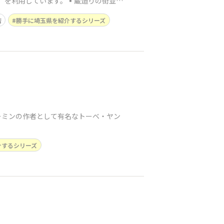
）を利用しています。▪️蔵造りの街並
店
勝手に埼玉県を紹介するシリーズ
ーミンの作者として有名なトーベ・ヤン
介するシリーズ