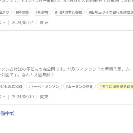
良いです。私はいつも一番遠い、R254近くの市内観光用駐車場（無料
時の類焼防止
蔵造り
時の鐘
川越城
川越城本丸御殿
旧埼玉りそな銀行川越支
スト
|
2024/06/24
|
関東
ンソンあけぼの子どもの森公園です。北欧フィンランドの童話作家、ム
た公園です。なんと入園無料！
子どもの森公園
トーベ・ヤンソン
ムーミンの世界
勝手に埼玉県を紹
スト
|
2024/06/10
|
関東
備中❣️）