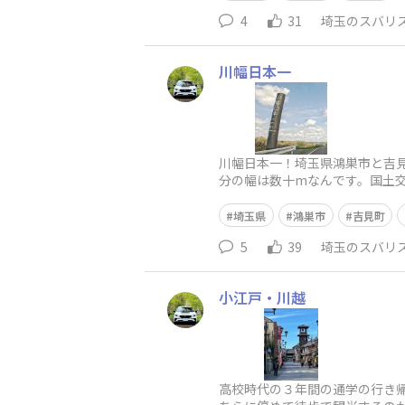
4
31
埼玉のスバリ
川幅日本一
川幅日本一！埼玉県鴻巣市と吉見
分の幅は数十mなんです。国土
の手前と吉見町の堤防部分に
埼玉県
鴻巣市
吉見町
5
39
埼玉のスバリ
小江戸・川越
高校時代の３年間の通学の行き