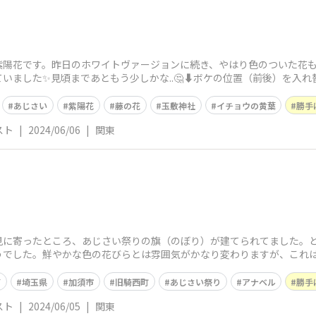
紫陽花です。昨日のホワイトヴァージョンに続き、やはり色のついた花
いました✨見頃まであともう少しかな..🤔⬇️ボケの位置（前後）を入
あじさい
紫陽花
藤の花
玉敷神社
イチョウの黄葉
勝手
スト
|
2024/06/06
|
関東
見に寄ったところ、あじさい祭りの旗（のぼり）が建てられてました。
でした。鮮やかな色の花びらとは雰囲気がかなり変わりますが、これは
はその一
イ
埼玉県
加須市
旧騎西町
あじさい祭り
アナベル
勝手
スト
|
2024/06/05
|
関東