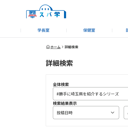
学長室
保健室
キャンプ＆アウトドア部
＃洗車同好会
告知
教えてコーナー
はじめましての方へ
SUBARUオフィシャルWebサイト
#SUBARUへのMT愛を
スバ学ギャラリー
お知らせ
野球部
WE
ホーム
詳細検索
詳細検索
モータースポーツ部
その他
いきもの係
全体検索
検索結果表示
投稿日時