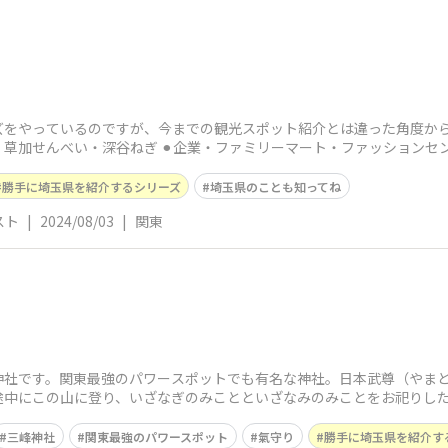
ズをやっているのですが、今までの観光スポット紹介とは違った角度か
茶・草加せんべい・深谷ねぎ ⚫︎企業・ファミリーマート・ファッション
勝手に埼玉県を紹介するシリーズ
埼玉県のことも知ってね
スト
|
2024/08/03
|
関東
神社です。関東最強のパワースポットでも有名な神社。日本武尊（やま
途中にこの山に登り、いざなぎのみことといざなみのみことをお祀りし
犬)であったとさ
三峰神社
関東最強のパワースポット
氣守り
勝手に埼玉県を紹介す