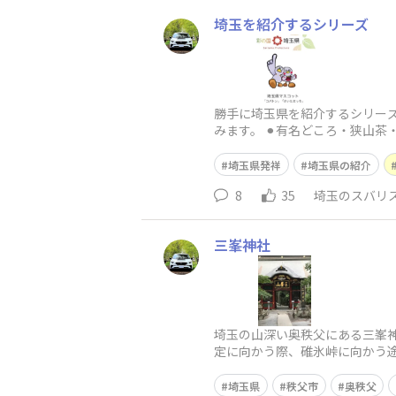
埼玉を紹介するシリーズ
勝手に埼玉県を紹介するシリー
みます。 ⚫︎有名どころ・狭山
か亭・エーザイ・
埼玉県発祥
埼玉県の紹介
8
35
埼玉のスバリ
三峯神社
埼玉の山深い奥秩父にある三峯
定に向かう際、碓氷峠に向かう
す。また、道案内したのが狼(山
埼玉県
秩父市
奥秩父