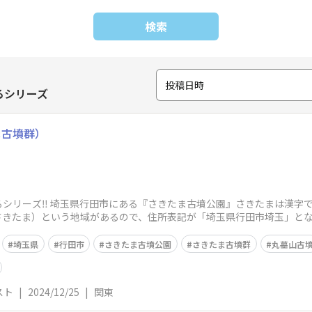
検索
投稿日時
るシリーズ
ま古墳群）
シリーズ‼️ 埼玉県行田市にある『さきたま古墳公園』さきたまは漢字では
さきたま）という地域があるので、住所表記が「埼玉県行田市埼玉」と
埼玉県
行田市
さきたま古墳公園
さきたま古墳群
丸墓山古
スト
|
2024/12/25
|
関東