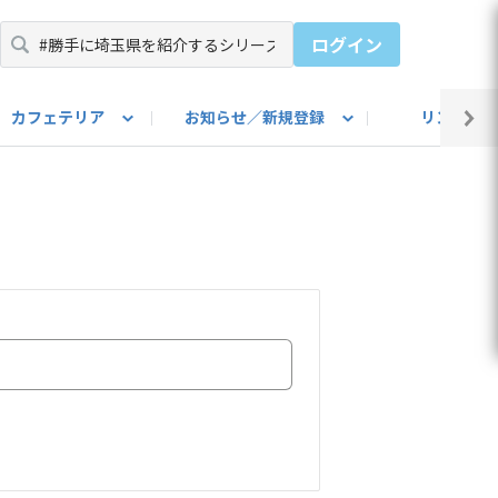
ログイン
カフェテリア
お知らせ／新規登録
リンク集
BARU IDをご登録ください）
utube
上部
自己紹介
#SUBARUのBEVがある生活
カスタマイズ部
公式 Facebook