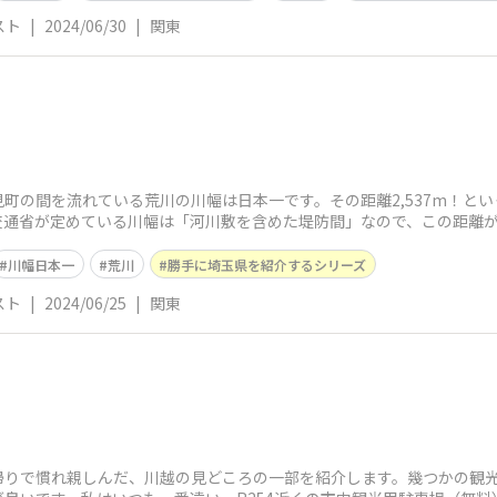
スト
|
2024/06/30
|
関東
町の間を流れている荒川の川幅は日本一です。その距離2,537m！と
交通省が定めている川幅は「河川敷を含めた堤防間」なので、この距離が
川幅日本一
荒川
勝手に埼玉県を紹介するシリーズ
スト
|
2024/06/25
|
関東
帰りで慣れ親しんだ、川越の見どころの一部を紹介します。幾つかの観