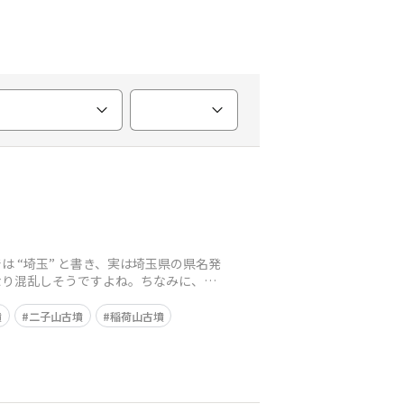
 “埼玉” と書き、実は埼玉県の県名発
なり混乱しそうですよね。ちなみに、こ
墳
二子山古墳
稲荷山古墳