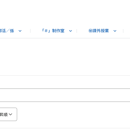
部活／係
「＃」制作室
㊙課外授業
語ろう
B カートピア
教えて！最新SUBARUの乗り味
星空部
ありがとうを伝えよう
＃スバルの法則
旅行部
公式 X
自転車部
フリートーク
公式 Instagram
#BOXER60周年おめでとう！
Q＆A
写真部
新規登録（SU
売店
公式 Yo
陸
たべもの係
その他
昇順