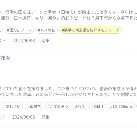
、恒例の田んぼアートの準備（田植え）が始まったようです。今年は こ
！能登 日本遺産 キリコ祭り』色彩のピークは７月下旬から８月下旬だ
取り、最
里
田んぼアート
ハスの花
勝手に埼玉県を紹介するシリーズ
スト
|
2024/06/08
|
関東
の花々
咲いていた花々を撮りました。バラまつりが終わり、薔薇の花びらが傷
ていました🤩尚、花の名前が一部しか分かりませんので、全て割愛いた
も紫陽花😊
あじさい
紫陽花
かすみそう
バラ
OM-1
12-200mm
スト
|
2024/06/06
|
関東