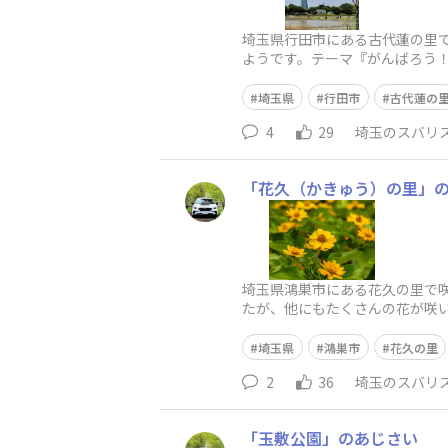
埼玉県行田市にある古代蓮の里で
ようです。テーマ『がんばろう
そうです（その後、背景を刈り
埼玉県
行田市
古代蓮の
4
29
埼玉のスバリ
「花久（かきゅう）の里」
埼玉県鴻巣市にある花久の里で
たが、他にもたくさんの花が咲い
思いっきり＋補正してますここに
埼玉県
鴻巣市
花久の里
2
36
埼玉のスバリ
「玉敷公園」のあじさい