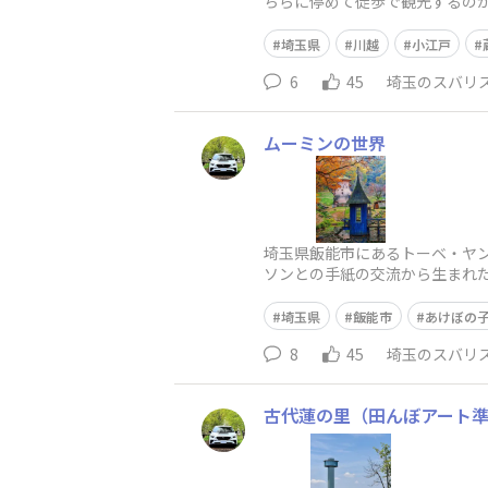
ちらに停めて徒歩で観光するのが
（一番街商店街付近）蔵は火災
埼玉県
川越
小江戸
6
45
埼玉のスバリ
ムーミンの世界
埼玉県飯能市にあるトーベ・ヤ
ソンとの手紙の交流から生まれ
埼玉県
飯能市
あけぼの
8
45
埼玉のスバリ
古代蓮の里（田んぼアート準