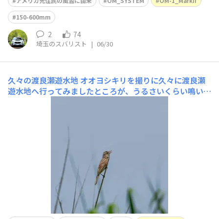
アメリカ先住民の風習に由来
OM_SYSTEM
OM-1_MarkII
150-600mm
2
74
埼玉のスバリスト
|
06/30
久々の渡良瀬遊水地
オオヨシキリを撮りに久々に渡良瀬
遊水地へ行ってみましたところが、うるさいくらい鳴いて
はいるのですが、茂った葉の中にいて見つからない😢諦
めて撤収しようと駐車場に戻り、レンズキャップをしよう
としていたら遠くに停まってました😮‍💨いたっ‼️キョロキョ
ロしてる（飛ぶのか⁉️）鳴いてくれた❣️❣️❣️これで当