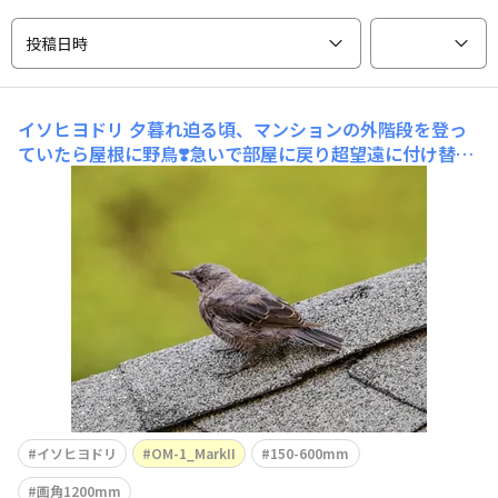
投稿日時
イソヒヨドリ
夕暮れ迫る頃、マンションの外階段を登っ
ていたら屋根に野鳥❣️急いで部屋に戻り超望遠に付け替え
て戻るとまだ居てくれました。一見イソヒヨドリのメスの
ようですが、オスの若鳥の可能性も。野鳥あるあるの見た
目が派手なオスの成鳥はこちら日暮れ前で暗かったのが残
念😢でも棲みついてくれたようで嬉しい。
イソヒヨドリ
OM-1_MarkII
150-600mm
画角1200mm