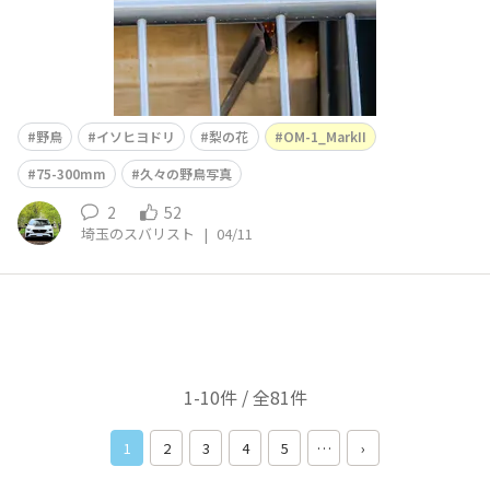
野鳥
イソヒヨドリ
梨の花
OM-1_MarkII
75-300mm
久々の野鳥写真
2
52
埼玉のスバリスト
|
04/11
1-10件 / 全81件
1
2
3
4
5
…
›