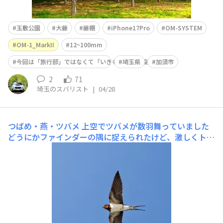
玉敷公園
大藤
藤棚
iPhone17Pro
OM-SYSTEM
OM-1_MarkII
12~100mm
今回は「旅行部」ではなくて「いきもの係」に投稿
埼玉県
加須市
2
71
埼玉のスバリスト
|
04/28
つばめ・燕・ツバメ
上空でツバメが数羽舞っていました
どうにかファインダーの隅に捉えられたけど、激しくトリ
ミングするしかないトリミング前は隅っこに寄った位置に
辛うじて写っています燕さぁーん、もっとゆっくり飛んで
ぇ〜と思っていたら一羽だけ停まってた（水浴び後？）こ
れは遠かったなぁ不思議な木を発見❣️白い花のようなもの
で木が