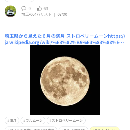
9
63
埼玉のスバリスト
|
07/30
埼玉県から見えた６月の満月
ストロベリームーンhttps://
ja.wikipedia.org/wiki/%E3%82%B9%E3%83%88%E
3%83%AD%E3%83%99%E3%83%AA%E3%83%BC%
E3%83%A0%E3%83%BC%E3%83%B3月がイチゴのよ
うに赤く見える、という事ではありません😅アメリ
満月
フルムーン
ストロベリームーン