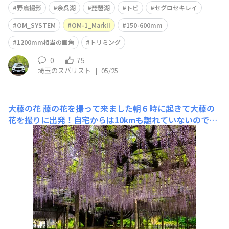
野鳥撮影
余呉湖
琵琶湖
トビ
セグロセキレイ
OM_SYSTEM
OM-1_MarkII
150-600mm
1200mm相当の画角
トリミング
0
75
埼玉のスバリスト
|
05/25
大藤の花
藤の花を撮って来ました朝６時に起きて大藤の
花を撮りに出発！自宅からは10kmも離れていないので、
7時半には帰宅正に朝飯前に三文の徳？を戴いてきました
場所は埼玉県加須市にある玉敷公園ここの藤は推定樹齢が
400年以上だそうで、県の特別天然記念物に指定されてい
ます他にも藤棚が幾つもあるので藤の公園になって