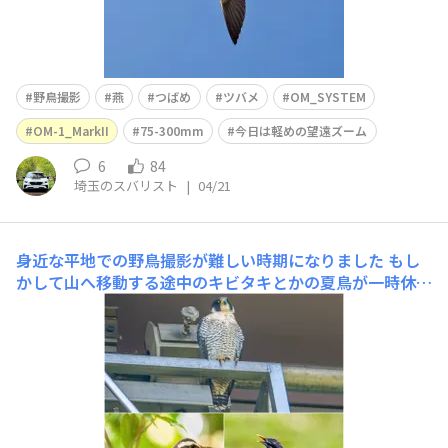
野鳥撮影
燕
つばめ
ツバメ
OM_SYSTEM
OM-1_MarkII
75-300mm
今日は軽めの望遠ズーム
6
84
埼玉のスバリスト
|
04/21
身近な平地での野鳥撮影が難しい時期になりました
もし
かして山へ移動する途中のキビタキとかの夏鳥が一時休養
で立ち寄ってないかなぁと思ってとある公園へ行ってみた
ものの、撮れたのはいつもの場所のハヤブサ、旅立つ前の
ツグミ、そして集団行動好きのムクドリのみでした。やっ
ぱり標高を上げて探鳥しないと、日本に渡って来た夏鳥た
ちに出会うのが難しそうです。ハヤブサ