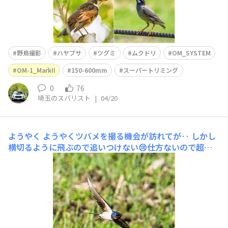
野鳥撮影
ハヤブサ
ツグミ
ムクドリ
OM_SYSTEM
OM-1_MarkII
150-600mm
スーパートリミング
0
76
埼玉のスバリスト
|
04/20
ようやく
ようやくツバメを撮る機会が訪れて​が‥ しかし​
横切るように飛ぶので追いつけない😢​仕方ないので超望
遠ズームのワイド端（300mm相当の画角なのでこれでも
厳しい）で追いかけて、行けそうだったらレンズを振りな
がらズーミングして撮ってみました。結果は、惨敗😭遠
くにいる時でないと動きが速すぎてファインダー