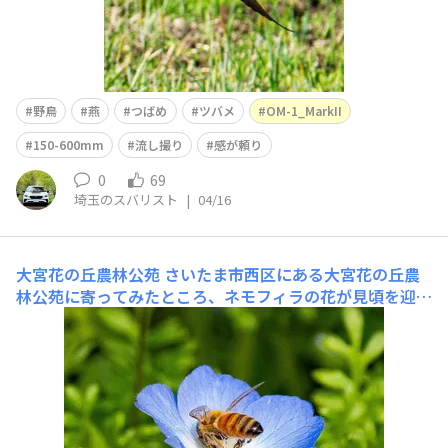
野鳥
燕
つばめ
ツバメ
OM-1_MarkII
150-600mm
流し撮り
感が頼り
0
69
埼玉のスバリスト
|
04/16
大宮花の丘農林公苑
さいたま市西区にある大宮花の丘農
林公苑に寄ってみたところ、ネモフィラの花が見頃を迎え
ていました。​大宮花の丘農林公苑​https://www.city.saita
ma.lg.jp/004/001/003/001/p005662.htmlネモフィラの花
太陽光の当たり方で発色が変わりますが、花自体の色に