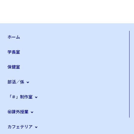
ホーム
学長室
保健室
部活／係
「＃」制作室
㊙課外授業
カフェテリア