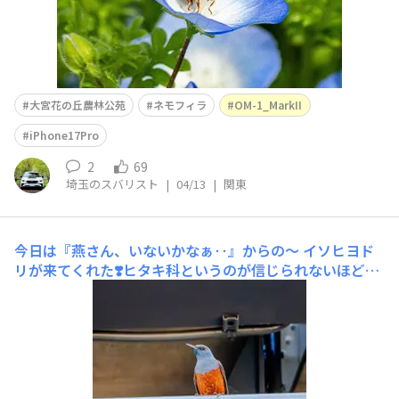
大宮花の丘農林公苑
ネモフィラ
OM-1_MarkII
iPhone17Pro
2
69
埼玉のスバリスト
|
04/13
|
関東
今日は『燕さん、いないかなぁ‥』からの〜
イソヒヨド
リが来てくれた❣️​ヒタキ科というのが信じられないほどの
大きさです😳外階段の手すりにいて、人の気配を察すると
飛び去りまた近くに舞い戻る。まさかこんな所に巣作ろう
としてる？翼が美しい😍結局、燕は撮れなかった😅諦め
て梨畑の写真を少し撮ってから帰って来たら、イソヒヨド
リの美しい囀りが聞こえてきて