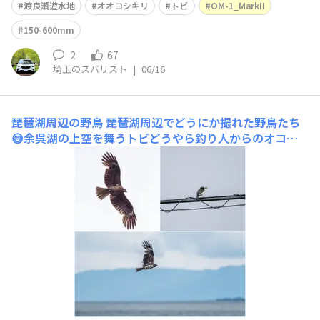
渡良瀬遊水地
オオヨシキリ
トビ
OM-1_MarkII
150-600mm
2
67
埼玉のスバリスト
|
06/16
琵琶湖周辺の野鳥
琵琶湖周辺でどうにか撮れた野鳥たち
😅余呉湖の上空を舞うトビどうやら釣り人からのオコボ
レ狙いのようなこちらは琵琶湖の上を飛ぶトビ（？）建物
のガラス越しで綺麗に映らず😢遠くの電線に来た採餌中
のセグロセキレイ湖北野鳥センター駐車場にて行く前の希
望としては、ここに醒井渓谷と伊吹山の野鳥を加えたかっ
たです😌結