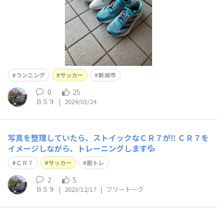
ランニング
サッカー
新潟市
0
25
ＢＳ９
|
2024/03/24
写真を整理していたら、ストイックなＣＲ７が‼️ ＣＲ７を
イメージしながら、トレーニングします💦
ＣＲ７
サッカー
筋トレ
2
5
ＢＳ９
|
2023/12/17
|
フリートーク