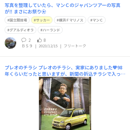
写真を整理していたら、マンＣのジャパンツアーの写真
が‼️ まさにお祭り⚽️
国立競技場
サッカー
横浜Ｆマリノス
マンＣ
グアルディオラ
ハーランド
2
8
ＢＳ９
|
2023/12/15
|
フリートーク
プレオのチラシ
プレオのチラシ、実家にありました💙98
年くらいだったと思いますが、新聞の折込チラシで入って
いたものです。 この頃、中田英寿さんがセリエAのペルー
ジャに移籍。デビュー戦のユベントス戦でいきなり2ゴー
ルを決めました。衝撃的なデビュー戦だったので、今も覚
えていますね😊 そんなタイミング