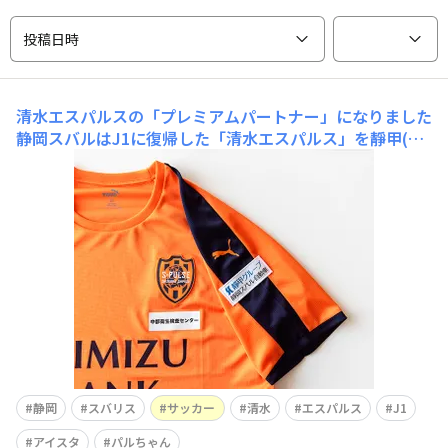
投稿日時
清水エスパルスの「プレミアムパートナー」になりました
静岡スバルはJ1に復帰した「清水エスパルス」を靜甲(株)
とともに「プレミアムパートナー」として応援していま
す。20年超に渡るサポートの中で、今年は新たに「プレミ
アムパートナー」となり、トレーニングウェア、シャツの
左袖にロゴが入ることになりました。試合前などで選手の
皆さまが着用しているのでチェックして
静岡
スバリス
サッカー
清水
エスパルス
J1
アイスタ
パルちゃん