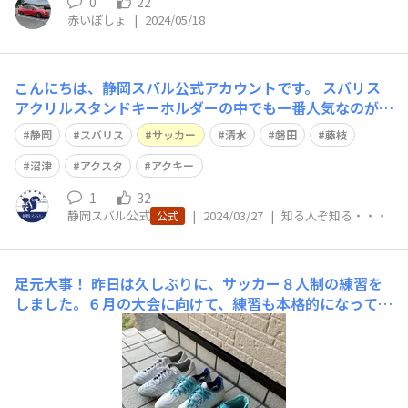
0
22
赤いぽしょ
|
2024/05/18
こんにちは、静岡スバル公式アカウントです。 スバリス
アクリルスタンドキーホルダーの中でも一番人気なのがこ
の「サッカー」です。 ぜひサポートするチームの応援
静岡
スバリス
サッカー
清水
磐田
藤枝
や、遠征のお供に連れて行ってあげてください。 静岡ス
バルオンラインショップへは、こちらのリンクからどう
沼津
アクスタ
アクキー
ぞ! https://www.shizu
1
32
静岡スバル公式
|
2024/03/27
|
知る人ぞ知る・・・
公式
足元大事！
昨日は久しぶりに、サッカー８人制の練習を
しました。６月の大会に向けて、練習も本格的になってき
ます！ランニングとサッカースパイクのメンテナンスも、
やって行こうと思います(^^)