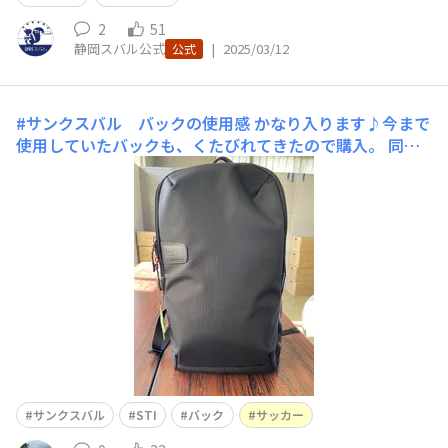
2
51
静岡スバル公式
|
2025/03/12
公式
#サンクスバル バックの使用感
かなり入ります♪今まで
使用していたバックも、くたびれてきたので購入。 同じ
物を入れても、まだまだ余裕があります。フェアの時に注
文したのですが、割引はなかったです❓担当によるのでし
ょうか？ まぁ、スタイリッシュだし仕方ないですねー♪
埼玉スバルのサッカーチケットが当たったからチャラで
サンクスバル
STI
バック
サッカー