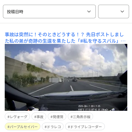
投稿日時
事故は突然に！そのときどうする！？
先日ポストしまし
た私の弟が奇跡の生還を果たした「#私を守るスバル」の
大事故の話に多くの方からいいねとコメントを頂き心より
感謝申し上げます。 今回の話は、去年の夏にレヴォーグ
に次女を乗せて東北道下り線を走行中、蓮田SA付近にて
目の前で軽バンが横転する単独事故に遭遇した時のこと
を。目の前で軽バ
レヴォーグ
事故
発煙筒
三角表示板
パープルセイバー
ドラレコ
ドライブレコーダー