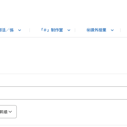
部活／係
「＃」制作室
㊙課外授業
語ろう
B カートピア
教えて！最新SUBARUの乗り味
星空部
ありがとうを伝えよう
＃スバルの法則
旅行部
公式 X
自転車部
フリートーク
公式 Instagram
#BOXER60周年おめでとう！
Q＆A
写真部
新規登録（SU
売店
公式 Yo
陸
たべもの係
その他
昇順