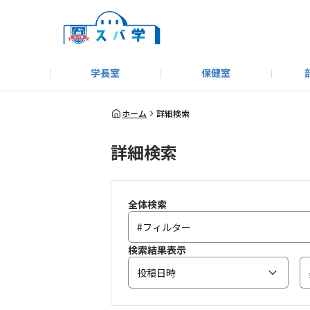
学長室
保健室
キャンプ＆アウトドア部
＃洗車同好会
告知
教えてコーナー
はじめましての方へ
SUBARUオフィシャルWebサイト
#SUBARUへのMT愛を
スバ学ギャラリー
お知らせ
野球部
WE
ホーム
詳細検索
詳細検索
モータースポーツ部
その他
いきもの係
全体検索
検索結果表示
投稿日時