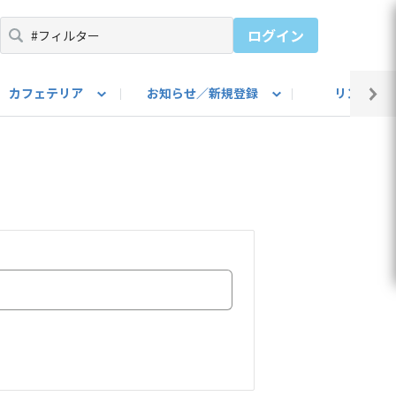
ログイン
カフェテリア
お知らせ／新規登録
リンク集
BARU IDをご登録ください）
utube
上部
自己紹介
#SUBARUのBEVがある生活
カスタマイズ部
公式 Facebook