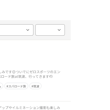
しみです😊ついでにゼロスポーツのエン
ード旅at筑波、行ってきます🫡
ム
スバロード旅
筑波