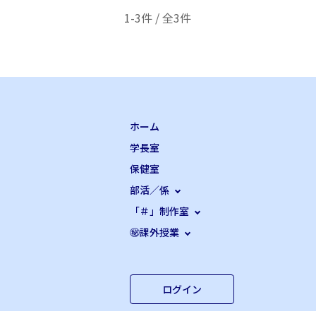
1-3件 / 全3件
ホーム
学長室
保健室
部活／係
「＃」制作室
㊙課外授業
ログイン