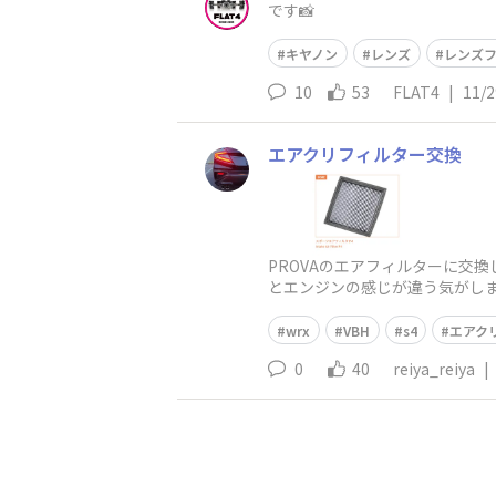
です📸
キヤノン
レンズ
レンズ
10
53
FLAT4
|
11/2
エアクリフィルター交換
PROVAのエアフィルターに交
とエンジンの感じが違う気がし
wrx
VBH
s4
エアク
0
40
reiya_reiya
|