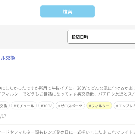
検索
投稿日時
イル交換
にしたかったですか所用で午後イチに。300Vでどんな風に化けるか楽
フィルターでどうもお世話になってます笑交換後、パチロク友達とスバロ
交換
モチュール
300V
ゼロスポーツ
フィルター
エンブレ
/17
類もレンズ発売日に一式揃いました♪ これでライトアップやイルミネーション撮影も楽しみ