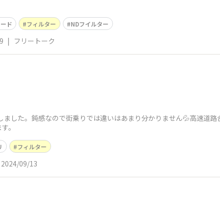
フード
フィルター
NDフイルター
9
|
フリートーク
換しました。鈍感なので街乗りでは違いはあまり分かりません💦高速道
ます。
リ
フィルター
2024/09/13