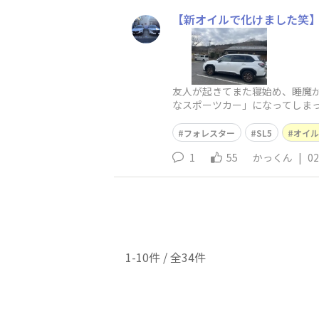
【新オイルで化けました笑
友人が起きてまた寝始め、睡魔
なスポーツカー」になってしまった
WER 0W-20 4L
フォレスター
SL5
オイル
1
55
かっくん
|
02
1-10件 / 全34件