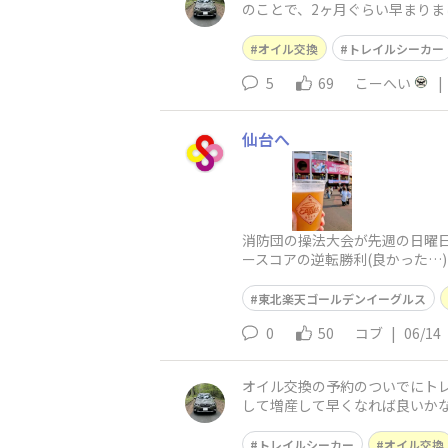
のことで、2ヶ月ぐらい早まり
ライフを楽しみたいと思います
オイル交換
トレイルシーカー
5
69
こーへい
|
仙台へ
消防団の操法大会が先週の日曜
ースコアの逆転勝利(良かった…
て、夕方には家に帰るしかなか
東北楽天ゴールデンイーグルス
0
50
コブ
|
06/14
オイル交換の予約のついでにトレ
して増産して早くなれば良いかな
交換も安いところは軒並み中止
トレイルシーカー
オイル交換