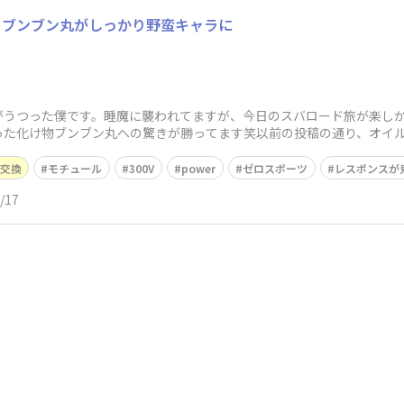
】ブンブン丸がしっかり野蛮キャラに
がうつった僕です。睡魔に襲われてますが、今日のスバロード旅が楽し
化け物ブンブン丸への驚きが勝ってます笑以前の投稿の通り、オイルは純正SP 
交換
モチュール
300V
power
ゼロスポーツ
レスポンスが
/17