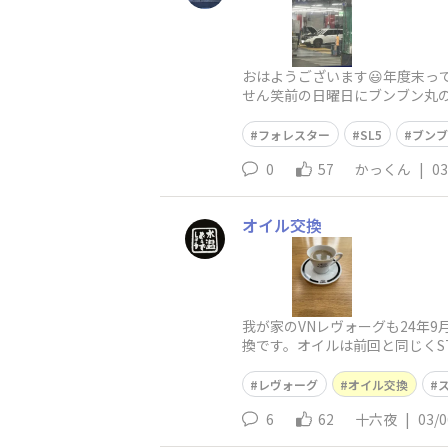
おはようございます😃年度末っ
せん笑前の日曜日にブンブン丸の
と。。モチュール300V 0w20か
フォレスター
SL5
ブンブ
0
57
かっくん
|
03
オイル交換
我が家のVNレヴォーグも24年9
換です。オイルは前回と同じくSTI
レヴォーグ
オイル交換
6
62
十六夜
|
03/0