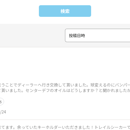
検索
投稿日時
言うことでディーラーへ行き交換して貰いました。球変えるのにバンパー
て貰いました。センターデフのオイルはどうしますか？と聞かれましたが
トとリアのデフも一
5
/24
来てます。余っていたキーホルダーいただきました！トレイルシーカーで