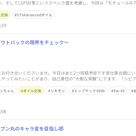
してLSPI対策というスペック面を考慮し、今回は「モチュールH-TECH 
ル交換
STIAdvancedオイル
/19
アウトバックの限界をチェック〜
にお付き合いくださいませ。今日はあと2つ投稿予定です笑仕事合間にい
とやってみたいことがあり、自己責任の”大胆な実験”にでます、「シビ
組み合わせは
ンちゃん
オイル交換
リキモリ
トップテック4200
5w-30
/06
ブン丸のキャラ変を目指し🤣