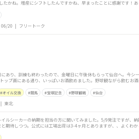
ましたかね。増産にシフトしたんですかね、早まったことに感謝です！あ
！
06/20
|
フリートーク
日にあり、訓練も終わったので、金曜日に午後休もらって仙台へ。今シー
)トップ画にある通り、いっぱいお酒飲めました。野球観ながら飲むお酒
ったので、
オイル交換
競馬
宝塚記念
野球観戦
仙台
|
東北
イルシーカーの納期を担当の方に聞いてみました。5/9発注ですが、
と期待しつつ。公式には工場出荷は3-4ヶ月とありますが、、よくわ
していて