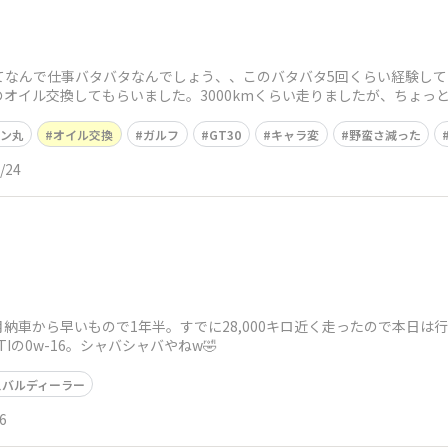
てなんで仕事バタバタなんでしょう、、このバタバタ5回くらい経験し
オイル交換してもらいました。3000kmくらい走りましたが、ちょっ
ら、ア
ン丸
オイル交換
ガルフ
GT30
キャラ変
野蛮さ減った
/24
月納車から早いもので1年半。すでに28,000キロ近く走ったので本日は
の0w-16。シャバシャバやねw🤣
スバルディーラー
6