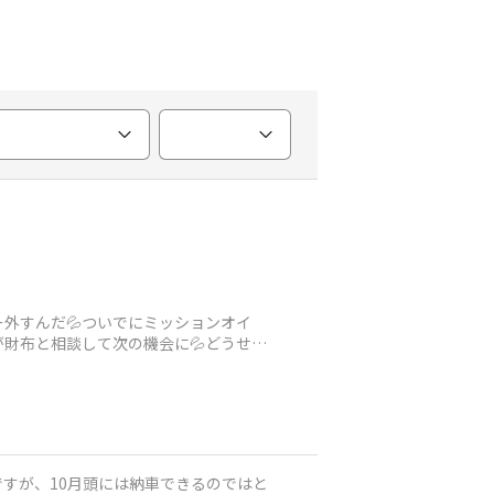
外すんだ💦ついでにミッションオイ
財布と相談して次の機会に💦どうせな
すが、10月頭には納車できるのではと