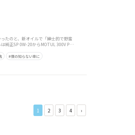
かったのと、新オイルで「紳士的で野蛮
0W-20からMOTUL 300V PO
鬼
僕の知らない車に
1
2
3
4
›