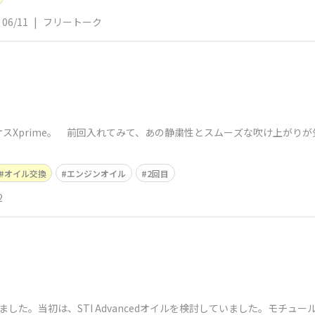
06/11
|
フリートーク
スXprime。 前回入れてみて、あの静粛性とスムーズな吹け上がり
オイル交換
エンジンオイル
2回目
2
した。当初は、STI Advancedオイルを検討していました。モチュ