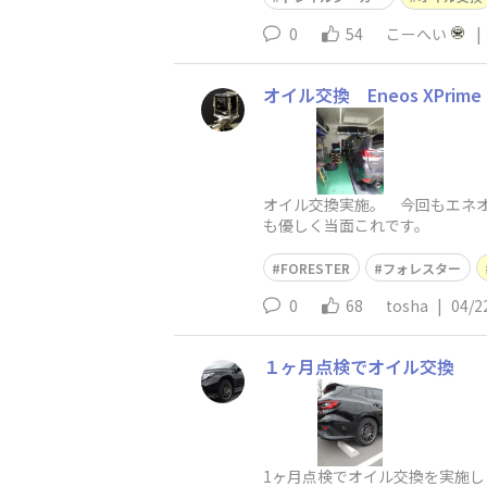
0
54
こーへい
|
オイル交換 Eneos XPrime
オイル交換実施。 今回もエネオ
も優しく当面これです。
FORESTER
フォレスター
0
68
tosha
|
04/2
１ヶ月点検でオイル交換
1ヶ月点検でオイル交換を実施しま