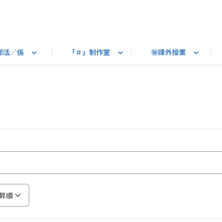
部活／係
「＃」制作室
㊙課外授業
語ろう
B カートピア
教えて！最新SUBARUの乗り味
星空部
ありがとうを伝えよう
＃スバルの法則
旅行部
公式 X
自転車部
フリートーク
公式 Instagram
#BOXER60周年おめでとう！
Q＆A
写真部
新規登録（SU
売店
公式 Yo
陸
たべもの係
その他
昇順