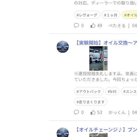
の対応、ディーラーでの取り扱い、そ
もりでした
レヴォーグ
１ヶ月
オイ
0
49
ぺたそる
|
04
【実験開始】オイル交換〜
※連投投稿失礼します🙇、気長
ていただきました。今回ちょっ
チャレンジ」です。今回選んだ
アウトバック
bt5
スンス
走りまくります
0
53
かっくん
|
04
【オイルチェーンジ♪】ブン