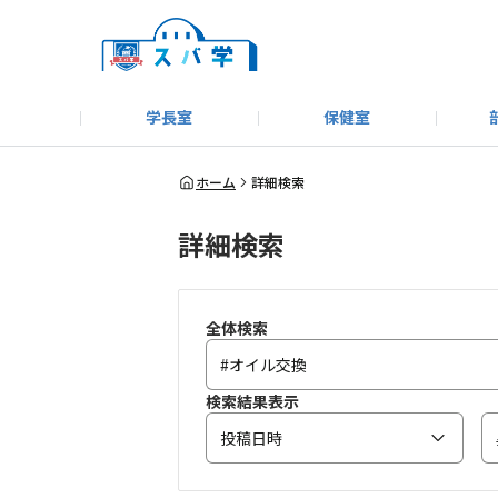
学長室
保健室
キャンプ＆アウトドア部
＃洗車同好会
告知
教えてコーナー
はじめましての方へ
SUBARUオフィシャルWebサイト
#SUBARUへのMT愛を
スバ学ギャラリー
お知らせ
野球部
WE
ホーム
詳細検索
詳細検索
モータースポーツ部
その他
いきもの係
全体検索
検索結果表示
投稿日時