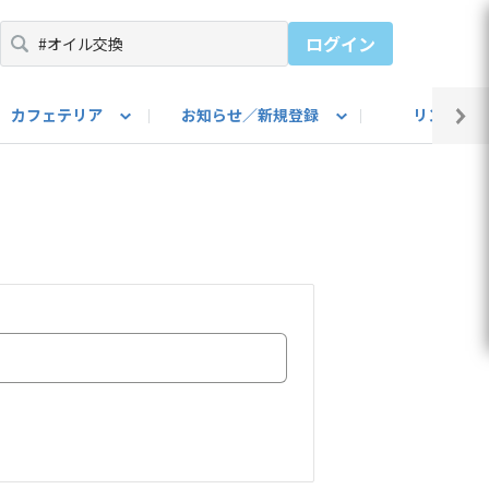
ログイン
カフェテリア
お知らせ／新規登録
リンク集
BARU IDをご登録ください）
utube
上部
自己紹介
#SUBARUのBEVがある生活
カスタマイズ部
公式 Facebook