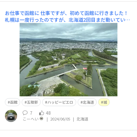
お仕事で函館に
仕事ですが、初めて函館に行きました！
札幌は一度行ったのですが、北海道2回目まだ動いている
状態のいか刺しいただきましたが、透明でとてもやわらか
くておいしかったですそれ以外のお刺身やお食事も全部お
いしかったです 路面電車が良い感じですね！とくに夜の
街を走る感じはとてもよかったです！五稜郭もかっ
函館
五稜郭
ハッピーピエロ
北海道
城
7
48
こーへい
|
2024/06/05
|
北海道