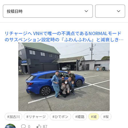
投稿日時
リチャージへ
VNHで唯一の不満点であるNORMALモード
のサスペンション設定時の『ふわんふわん』と減衰しきら
ず揺り返す問題の相談に、枯れた整備士ひでポンさんの処
にお邪魔しました。VNHとVBHの設定の違いや、取付け
たパーツの効果について認識が間違っていたのを教えてい
ただいたりと車談義に花を咲かせました。その後、
加古川
リチャージ
ひでポン
姫路
城
桜
0
87