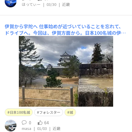
ほってぃー
|
03/30
|
近畿
伊賀から宇陀へ
仕事始めが近づいていることを忘れて、
ドライブへ。今回は、伊賀方面から。日本100名城の伊賀
上野城は、模擬天守ですが遠くからでも見えるので街の象
徴になっています。伊賀上野城 とくに、高石垣は見応え
があります。『日本一・二の高石垣』と書かれていまし
た。高さでは、大阪城と丸亀城と僅差であり、測り
日本100名城
フォレスター
城
0
64
masa
|
01/03
|
近畿