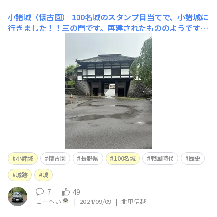
小諸城（懐古園）
100名城のスタンプ目当てで、小諸城に
行きました！！三の門です。再建されたもののようです
が、なかなか立派ですね。 徳川秀忠が腰かけたとされる
石です。上田城攻めで小諸城を本陣としたとか。真田家に
コテンパンにやられたので、、どういう気持ちだったの
か。。 大手門のほうに行く
小諸城
懐古園
長野県
100名城
戦国時代
歴史
城跡
城
7
49
こーへい
|
2024/09/09
|
北甲信越