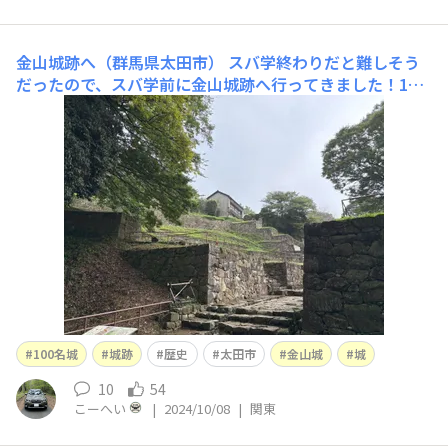
金山城跡へ（群馬県太田市）
スバ学終わりだと難しそう
だったので、スバ学前に金山城跡へ行ってきました！100
名城なので、スタンプをもらいに。 太田駅から車で５分
ぐらいですかね。駐車場からの景色がきれいでした。太田
市が一望できますね。朝一なのでほぼ車もなく。細長く
て、尾根をうまく使ったお城ですね。 私は上まで車
100名城
城跡
歴史
太田市
金山城
城
10
54
こーへい
|
2024/10/08
|
関東