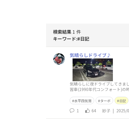
検索結果
1 件
キーワード:#日記
気晴らしドライブ♪
気晴らしに夜ドライブしてきま
習車(1990年代コンフォート
バリエンジン音が聞こえてきて
水平四気筒
ターボ
日記
1
64
妙子
|
2025/