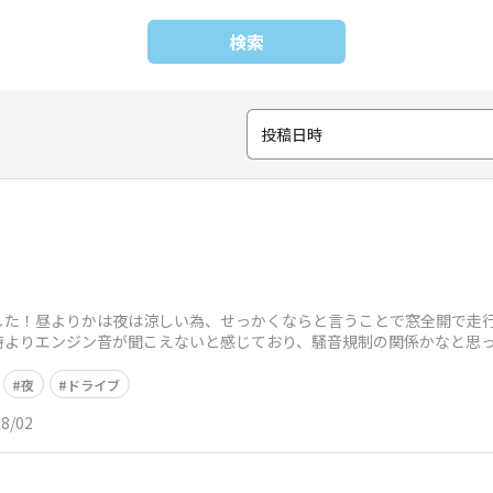
検索
投稿日時
した！昼よりかは夜は涼しい為、せっかくならと言うことで窓全開で走
)の時よりエンジン音が聞こえないと感じており、騒音規制の関係かなと
気分が高揚
夜
ドライブ
08/02