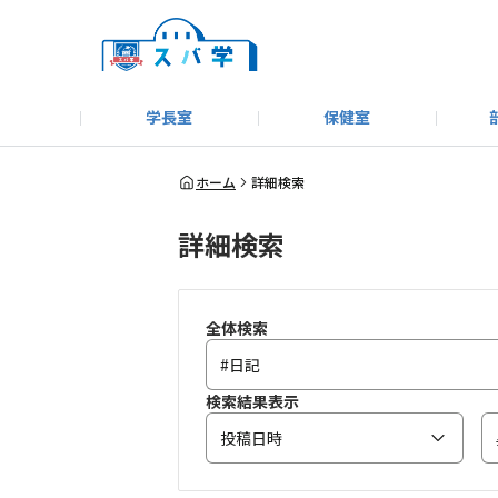
学長室
保健室
キャンプ＆アウトドア部
＃洗車同好会
告知
教えてコーナー
はじめましての方へ
SUBARUオフィシャルWebサイト
#SUBARUへのMT愛を
スバ学ギャラリー
お知らせ
野球部
WE
ホーム
詳細検索
詳細検索
モータースポーツ部
その他
いきもの係
全体検索
検索結果表示
投稿日時