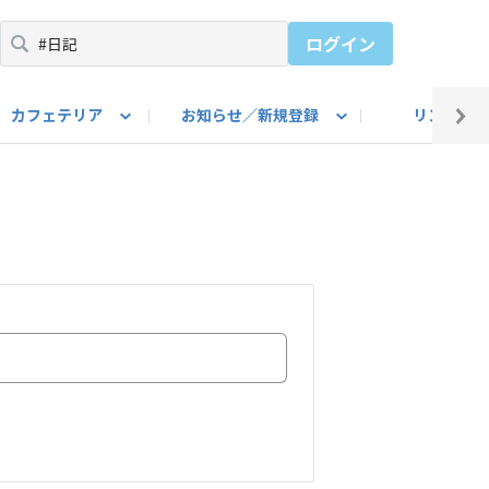
ログイン
カフェテリア
お知らせ／新規登録
リンク集
BARU IDをご登録ください）
utube
上部
自己紹介
#SUBARUのBEVがある生活
カスタマイズ部
公式 Facebook