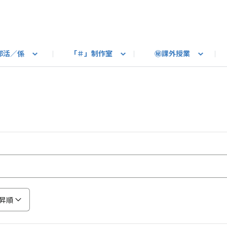
部活／係
「＃」制作室
㊙課外授業
語ろう
B カートピア
教えて！最新SUBARUの乗り味
星空部
ありがとうを伝えよう
＃スバルの法則
旅行部
公式 X
自転車部
フリートーク
公式 Instagram
#BOXER60周年おめでとう！
Q＆A
写真部
新規登録（SU
売店
公式 Yo
陸
たべもの係
その他
昇順