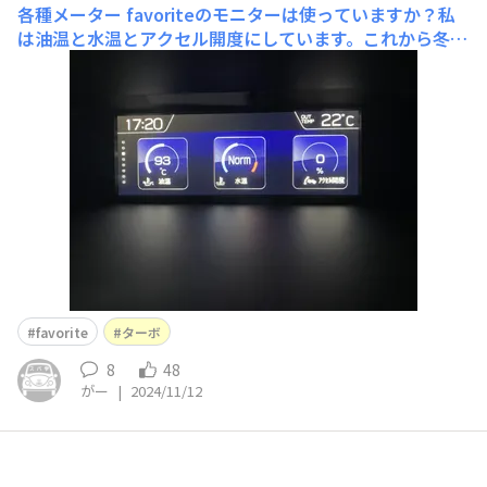
各種メーター
favoriteのモニターは使っていますか？私
は油温と水温とアクセル開度にしています。これから冬の
温まっていない時期に踏みすぎないように温度は選んでい
ます。 ホントはなー。ターボ圧欲しいんだよな…。後付
けの類いつけたくないのでアップデートできないもんです
かね（笑） そ
favorite
ターボ
8
48
がー
|
2024/11/12