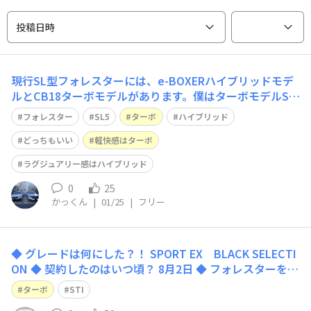
投稿日時
現行SL型フォレスターには、e-BOXERハイブリッドモデ
ルとCB18ターボモデルがあります。僕はターボモデルSP
ORT EXを所有してますが、先日ハイブリッドモデルX-BR
フォレスター
SL5
ターボ
ハイブリッド
EAKに1日中乗れる機会がありまして、せっかくなので両
モデルの比較ドライブをしてみました。価格の違いはもち
どっちもいい
軽快感はターボ
ろんありますが、エン
ラグジュアリー感はハイブリッド
0
25
かっくん
|
01/25
|
フリー
◆ グレードは何にした？！ SPORT EX BLACK SELECTI
ON ◆ 契約したのはいつ頃？ 8月2日 ◆ フォレスターを選
んだ一番の理由は？ フォレスターに乗りたいと思ってい
ターボ
STI
たから ◆ 実はこの車と迷ってたんです…という車、あり