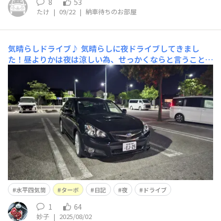
ますか？ なし ◆ 担当セールスからの刺さったひと言
8
53
たけ
|
09/22
|
納車待ちのお部屋
気晴らしドライブ♪
気晴らしに夜ドライブしてきまし
た！昼よりかは夜は涼しい為、せっかくならと言うことで
窓全開で走行してきました。この車に乗っていて教習車(1
990年代コンフォート)の時よりエンジン音が聞こえない
と感じており、騒音規制の関係かなと思っていたのです
が、窓全開にするとバリバリエンジン音が聞こえてきて気
分が高揚
水平四気筒
ターボ
日記
夜
ドライブ
1
64
妙子
|
2025/08/02