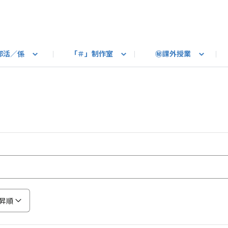
部活／係
「＃」制作室
㊙課外授業
語ろう
B カートピア
教えて！最新SUBARUの乗り味
星空部
ありがとうを伝えよう
＃スバルの法則
旅行部
公式 X
自転車部
フリートーク
公式 Instagram
#BOXER60周年おめでとう！
Q＆A
写真部
新規登録（SU
売店
公式 Yo
陸
たべもの係
その他
昇順