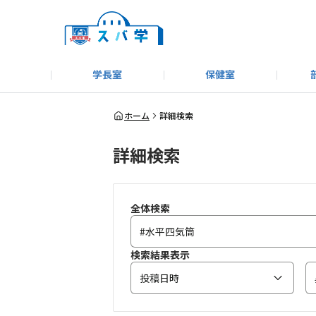
学長室
保健室
キャンプ＆アウトドア部
＃洗車同好会
告知
教えてコーナー
はじめましての方へ
SUBARUオフィシャルWebサイト
#SUBARUへのMT愛を
スバ学ギャラリー
お知らせ
野球部
WE
ホーム
詳細検索
詳細検索
モータースポーツ部
その他
いきもの係
全体検索
検索結果表示
投稿日時