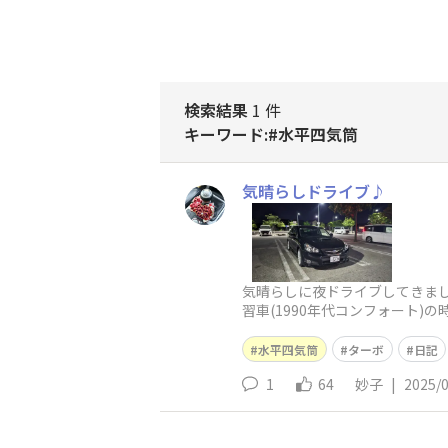
検索結果
1 件
キーワード:#水平四気筒
気晴らしドライブ♪
気晴らしに夜ドライブしてきま
習車(1990年代コンフォート
バリエンジン音が聞こえてきて
水平四気筒
ターボ
日記
1
64
妙子
|
2025/