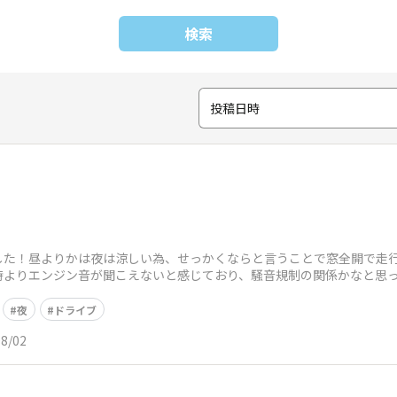
検索
投稿日時
した！昼よりかは夜は涼しい為、せっかくならと言うことで窓全開で走
)の時よりエンジン音が聞こえないと感じており、騒音規制の関係かなと
気分が高揚
夜
ドライブ
08/02