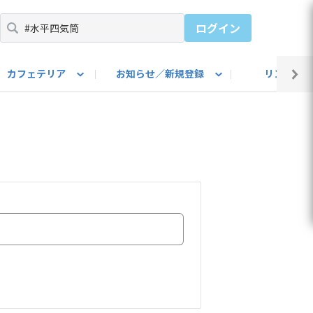
ログイン
カフェテリア
お知らせ／新規登録
リンク集
BARU IDをご登録ください）
utube
上部
自己紹介
#SUBARUのBEVがある生活
カスタマイズ部
公式 Facebook