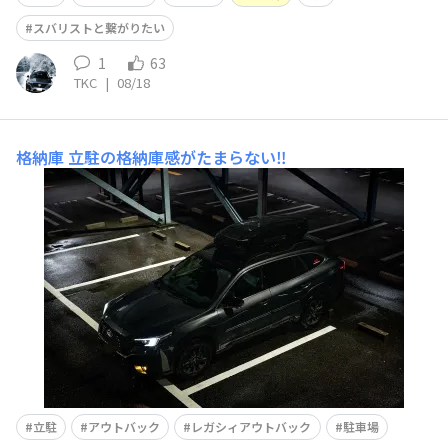
スバリストと繋がりたい
1
63
TKC
|
08/18
格納庫
立駐の格納庫感がたまらない‼︎
立駐
アウトバック
レガシィアウトバック
駐車場