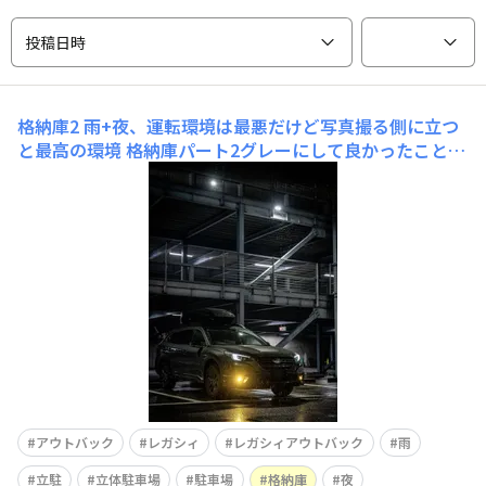
投稿日時
格納庫2
雨+夜、運転環境は最悪だけど写真撮る側に立つ
と最高の環境 格納庫パート2グレーにして良かったことと
して、こういうシックな雰囲気に相性抜群なところ
アウトバック
レガシィ
レガシィアウトバック
雨
立駐
立体駐車場
駐車場
格納庫
夜