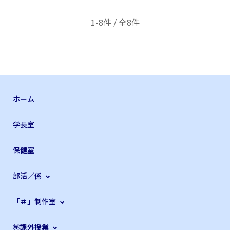
1-8件 / 全8件
ホーム
学長室
保健室
部活／係
「＃」制作室
㊙課外授業