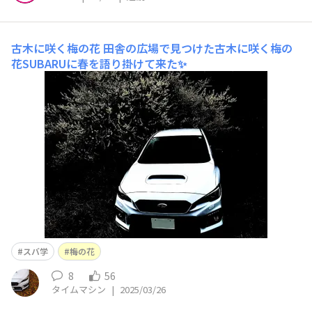
古木に咲く梅の花
田舎の広場で見つけた古木に咲く梅の
花SUBARUに春を語り掛けて来た✨
スバ学
梅の花
8
56
タイムマシン
|
2025/03/26