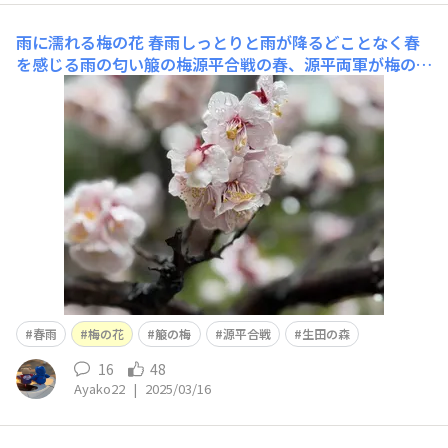
雨に濡れる梅の花
春雨しっとりと雨が降るどことなく春
を感じる雨の匂い箙の梅源平合戦の春、源平両軍が梅の枝
を箙に差して生田の森を戦った事からそう呼ばれているそ
うです。吹く風を何いとひけむ梅の花散り来る時ぞ香はま
さりける-凡河内躬恒(おおしこうちのみつね)の歌より- 雨
雫に濡れる梅の香りとしっとり降る雨そしてこ
春雨
梅の花
箙の梅
源平合戦
生田の森
16
48
Ayako22
|
2025/03/16