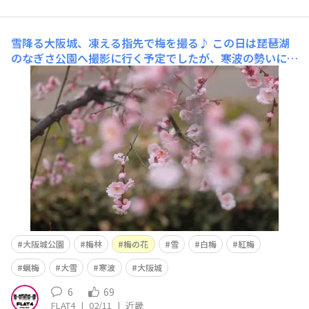
雪降る大阪城、凍える指先で梅を撮る♪
この日は琵琶湖
のなぎさ公園へ撮影に行く予定でしたが、寒波の勢いに押
され、行き先を大阪城公園に変えることになりました。
結果として、それが正解だったのかもしれません。降りし
きる雪の中で静かに佇む梅の花は、普段の大阪城では決し
て出会えない、気高くも儚い表情を見せてくれました。予
定外の寒波が連れてきてくれ
大阪城公園
梅林
梅の花
雪
白梅
紅梅
蝋梅
大雪
寒波
大阪城
6
69
FLAT4
|
02/11
|
近畿