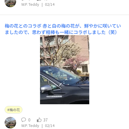
W.P. Teddy
|
02/14
梅の花とのコラボ
赤と白の梅の花が、鮮やかに咲いてい
ましたので、思わず相棒も一緒にコラボしました（笑）
梅の花
0
37
W.P. Teddy
|
02/14