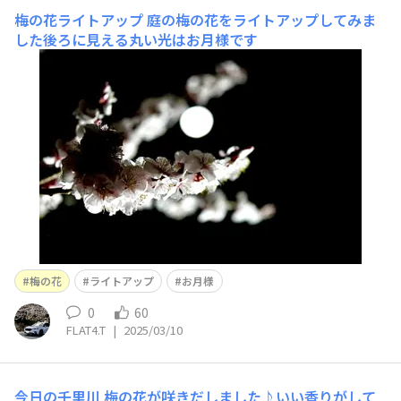
梅の花ライトアップ
庭の梅の花をライトアップしてみま
した後ろに見える丸い光はお月様です
梅の花
ライトアップ
お月様
0
60
FLAT4.T
|
2025/03/10
今日の千里川
梅の花が咲きだしました♪いい香りがして