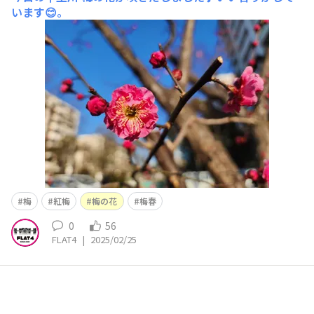
います😊。
梅
紅梅
梅の花
梅春
0
56
FLAT4
|
2025/02/25