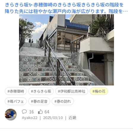
きらきら坂✨
赤穂御崎のきらきら坂きらきら坂の階段を
降りた先には穏やかな瀬戸内の海が広がります。階段を降
りる時に見える海がきらきら輝いて見えるからきらきら坂
って呼ばれるようになったのかなぁと勝手に思ってます
😆今日はあまりきらきらじゃないけど😅 赤穂御崎先端に
ある伊和都比売（いわつひめ）神社鳥居海に向かっ
赤穂御崎
きらきら坂
伊和都比売神社
梅の花
苺パフェ
春の足音
春の訪れ
16
64
Ayako22
|
2025/03/10
|
近畿