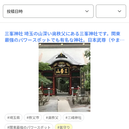
投稿日時
三峯神社
埼玉の山深い奥秩父にある三峯神社です。関東
最強のパワースポットでも有名な神社。日本武尊（やまと
たけるのみこと）が命を受けて東国平定に向かう際、碓氷
峠に向かう途中にこの山に登り、いざなぎのみことといざ
なみのみことをお祀りしたのが始まりと伝えられているそ
うです。また、道案内したのが狼(山犬)であったとさ
埼玉県
秩父市
奥秩父
三峰神社
関東最強のパワースポット
氣守り