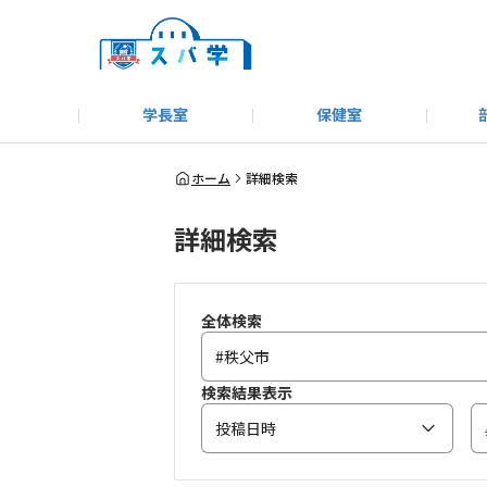
学長室
保健室
キャンプ＆アウトドア部
＃洗車同好会
告知
教えてコーナー
はじめましての方へ
SUBARUオフィシャルWebサイト
#SUBARUへのMT愛を
スバ学ギャラリー
お知らせ
野球部
WE
ホーム
詳細検索
詳細検索
モータースポーツ部
その他
いきもの係
全体検索
検索結果表示
投稿日時