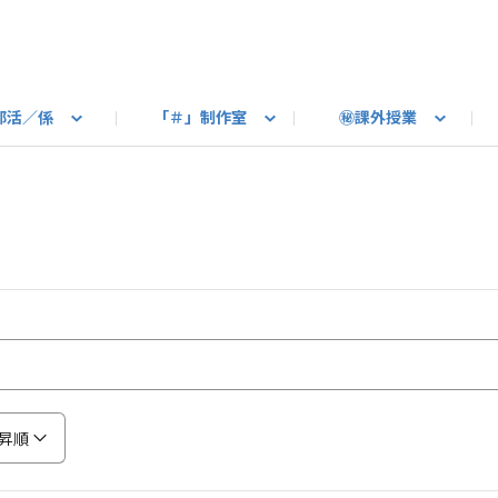
部活／係
「＃」制作室
㊙課外授業
語ろう
B カートピア
教えて！最新SUBARUの乗り味
星空部
ありがとうを伝えよう
＃スバルの法則
旅行部
公式 X
自転車部
フリートーク
公式 Instagram
#BOXER60周年おめでとう！
Q＆A
写真部
新規登録（SU
売店
公式 Yo
陸
たべもの係
その他
昇順