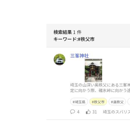
検索結果
1 件
キーワード:#秩父市
三峯神社
埼玉の山深い奥秩父にある三峯
定に向かう際、碓氷峠に向かう
す。また、道案内したのが狼(山
埼玉県
秩父市
奥秩父
4
31
埼玉のスバリ