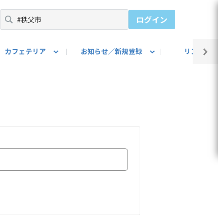
ログイン
カフェテリア
お知らせ／新規登録
リンク集
BARU IDをご登録ください）
utube
上部
自己紹介
#SUBARUのBEVがある生活
カスタマイズ部
公式 Facebook