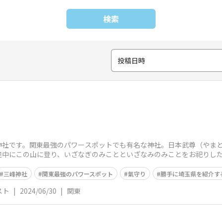
検索
投稿日時
神社です。関東最強のパワースポットでも有名な神社。日本武尊（やま
途中にこの山に登り、いざなぎのみことといざなみのみことをお祀りし
犬)であったとさ
三峰神社
関東最強のパワースポット
氣守り
勝手に埼玉県を紹介す
スト
|
2024/06/30
|
関東