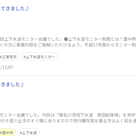
してきました♪
5回上下水道モニター会議でした。●上下水道モニター制度とは？豊中
くの方に事業内容をご理解いただけるよう、平成17年度からモニター
会議をは
工事見学
上下水道モニター
/12/07
てきました♪
道モニター会議でした。今回は「猪名川流域下水道 原田処理場」を見学
港の千里川土手のすぐ隣にありますので飛行機写真を撮る方はよく前を
ログはこちら上
豊中市
上下水道