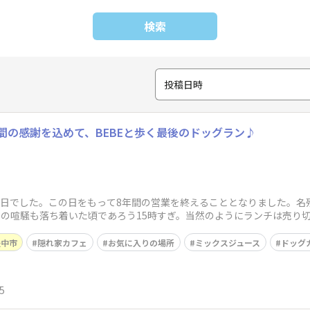
検索
投稿日時
間の感謝を込めて、BEBEと歩く最後のドッグラン♪
終日でした。この日をもって8年間の営業を終えることとなりました。名
チの喧騒も落ち着いた頃であろう15時すぎ。当然のようにランチは売り切
豊中市
隠れ家カフェ
お気に入りの場所
ミックスジュース
ドッグ
5