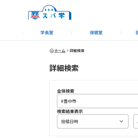
学長室
保健室
キャンプ＆アウトドア部
＃洗車同好会
告知
教えてコーナー
はじめましての方へ
SUBARUオフィシャルWebサイト
#SUBARUへのMT愛を
スバ学ギャラリー
お知らせ
野球部
WE
ホーム
詳細検索
詳細検索
モータースポーツ部
その他
いきもの係
全体検索
検索結果表示
投稿日時