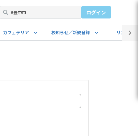
ログイン
カフェテリア
お知らせ／新規登録
リンク集
BARU IDをご登録ください）
utube
上部
自己紹介
#SUBARUのBEVがある生活
カスタマイズ部
公式 Facebook