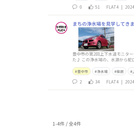
0
51
FLAT4
|
2024
まちの浄水場を見学してき
豊中市の第2回上下水道モニタ
た♪ この浄水場の、水源から
とキレイな水なんですね。ただ
豊中市
浄水場
柴原
2
34
FLAT4
|
2024
1-4件 / 全4件