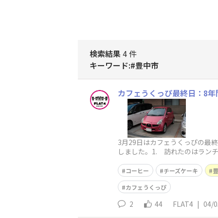
検索結果
4 件
キーワード:#豊中市
カフェうくっぴ最終日：8年
3月29日はカフェうくっぴの最
しました。1. 訪れたのはラン
さんたちからお花が届いてまし
コーヒー
チーズケーキ
カフェうくっぴ
2
44
FLAT4
|
04/0