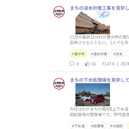
まちの浸水対策工事を見学
11月の最終日はわが豊中市の第
反映させるとともに、1人でも多
員が直接意見交換するモニター
豊中市
浸水対策
洪水
0
41
FLAT4
|
2024
まちの下水処理場を見学し
今日はわがまちの第4回上下水
田処理場の管理棟です。伊丹空
には駐められません。過去のブ
下水道
処理場
大阪府