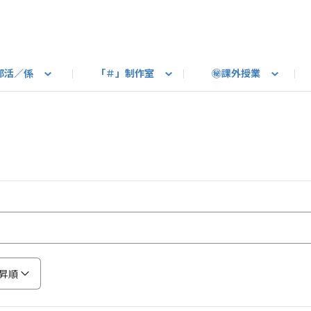
部活／係
「＃」制作室
㊙課外授業
語ろう
B カートピア
教えて！最新SUBARUの乗り味
星空部
ありがとうを伝えよう
＃スバルの法則
旅行部
公式 X
自転車部
フリートーク
公式 Instagram
#BOXER60周年おめでとう！
Q＆A
写真部
新規登録（SU
売店
公式 Yo
陸
たべもの係
その他
昇順