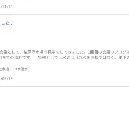
/11/13
ました♪
ー会議として、柴原浄水場の見学をしてきました。1回目の会議のブログ
蛇口までの流れです。 特徴としては水源は川の水を直接ではなく、地下
我
上水道
水道水
/06/15