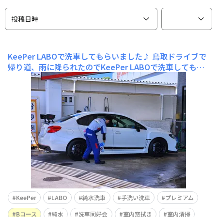
投稿日時
KeePer LABOで洗車してもらいました♪
鳥取ドライブで
帰り道、雨に降られたのでKeePer LABOで洗車してもら
いました。純水手洗い洗車プレミアム（Bコース）内窓拭
き Mサイズまずはホイール洗浄剤を掛けてます アンダ
ーウォッシュで高圧洗浄機で下回りを洗います。 アワア
ワにします。&
KeePer
LABO
純水洗車
手洗い洗車
プレミアム
Bコース
純水
洗車同好会
室内窓拭き
室内清掃