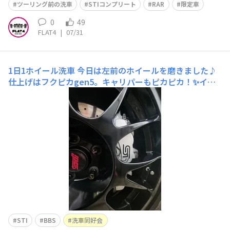
ツーリング前の洗車
STIコンプリート
RAR
限定車
0
49
FLAT4
|
07/31
1日1ホイール洗車
今日は左前のホイールを磨きました♪
仕上げはフクピカgen5。キャリパーもピカピカ！✨イン
ナーフェンダーも簡易コーティングしました。15分程度
でしたが汗だく👕💦#STI #BBS
STI
BBS
洗車同好会