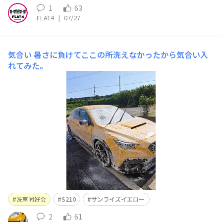
1
63
FLAT4
|
07/27
気合い
暑さに負けてここの所洗えなかったから気合い入
れてみた。
洗車同好会
S210
サンライズイエロー
2
61