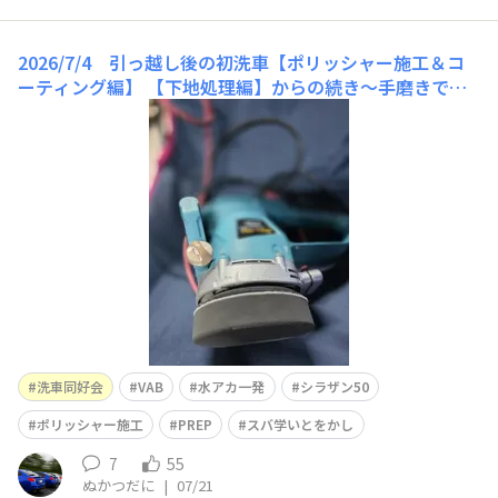
2026/7/4 引っ越し後の初洗車【ポリッシャー施工＆コ
ーティング編】
【下地処理編】からの続き〜手磨きで下
地処理を行いましたが、目標の「8割の仕上がり度」には
至らず…😵⤵️。まだまだ精進が足らないみたいですね。
ということで、次週はもう一段階進めて部分的にポリッシ
ャー施工を行うことにしました。前回、手磨きで上手くい
かなかったボンネット、ルーフ、トランクリッドが施工箇
所と
洗車同好会
VAB
水アカ一発
シラザン50
ポリッシャー施工
PREP
スバ学いとをかし
7
55
ぬかつだに
|
07/21