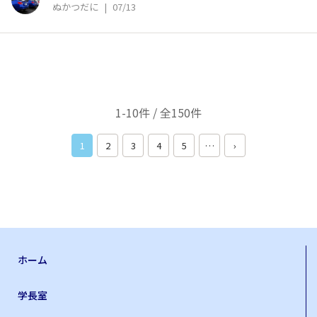
ぬかつだに
|
07/13
1-10件 / 全150件
1
2
3
4
5
…
›
ホーム
学長室