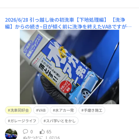
2026/6/28 引っ越し後の初洗車【下地処理編】
【洗浄
編】からの続き~日が傾く前に洗浄を終えたVABですが、
10年選手なので近くで見るとやはり塗装面の水染みや深
めの磨き傷がチラホラ…(￣▽￣;)ということでリフレッ
シュを兼ねて下地処理に取りかかります。作業は夜に突入
必須なのでガレージに移動しました。今回は磨き傷に対し
て研磨力不足でした(残念)。最
洗車同好会
VAB
水アカ一発
手磨き施工
ガレージライフ
スバ学いとをかし
0
65
ぬかつだに
|
07/16