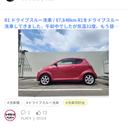
R1 ドライブスルー洗車 / 87,848km
R1をドライブスルー
洗車してきました。午前中でしたが気温32度。もう昼間
に洗車はこれからはできませんね。
洗車機
ドライブスルー洗車
洗車同好会
1
72
FLAT4
|
07/14