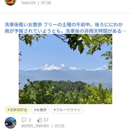
hide104
|
07/26
洗車後軽いお散歩
フリーの土曜の午前中。後ろににわか
雨が予報されていようとも。洗車後の非雨天時間がある程
度確保できればいってしまいます。洗車。というわけで、
その後、奥様に頼まれた買い物をコースに入れて軽いお散
歩に。暑いので急いで撮影バイクでは、良く通っていたフ
ルーツライン（何か所も同じ名称が使われています）安全
に停め
洗車同好会
お散歩
フルーツライン
2
57
BD5RS_VN5HEX
|
07/25