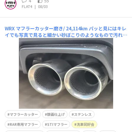
4
55
FLAT4
|
08/03
WRX マフラーカッター磨き/ 24,114km
パッと見にはキレ
イでも写真で見ると細かい砂ぼこりのようなもので汚れて
いて艶が曇っているのがわかります今回はこちらのMirax
ポリッシングコート鏡面仕上剤を使用しますくっきりスッ
キリキレイになりました鏡面仕上げで顔が写る程になりま
したマフラーの中は掃除してないんですけど、煤などはほ
とんどついていないで
マフラーカッター
鏡面仕上げ
ステンレス
RAR専用マフラー
STIマフラー
洗車同好会