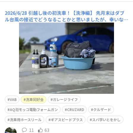
2026/6/28 引越し後の初洗車！【洗浄編】
先月末はダブ
ル台風の接近でどうなることかと思いましたが、幸いなこ
とに北陸は全くそんなことを感じさせない真夏のような好
天でした(*^^*)ｱﾘｶﾞﾀﾔ~。ようやくガレージが完成したの
で、ココで初洗車を行いました！婿殿のGVBと並べてガレ
ージに収納してまーす。週末はここで生活しようかな〜
(￣▽￣;)ｱﾊ
VAB
洗車同好会
ガレージライフ
AQ泡モッコ電動フォームガン
CRUZARD
クルザード
洗車用ホースリール
ギアスピードプラス
スバ学いとをかし
11
63