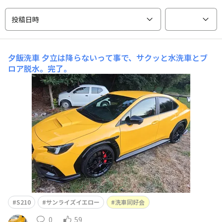
投稿日時
夕飯洗車
夕立は降らないって事で、サクッと水洗車とブ
ロア脱水。完了。
S210
サンライズイエロー
洗車同好会
0
59