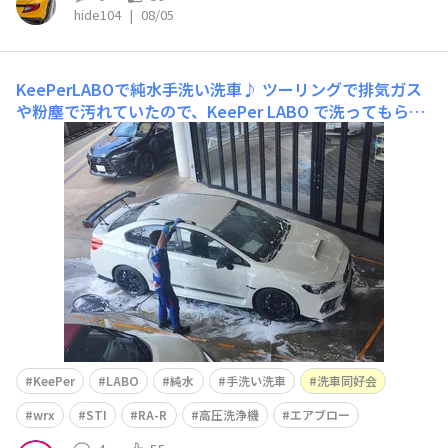
hide104
|
08/05
KeePerLABOで純水手洗い洗車♪
ツーリングで排気ガス
や粉塵で汚れていたので、KeePer LABO で洗ってもらい
ました。キレイになってスッキリです！この時期のセルフ
洗車は下手したら私たちの世代には自殺行為にもなりかね
ませんので、プロにおまかせしました。ホイールまでピカ
ピカにしてもらって、たったの35分！やっぱり素人には
真似できま
KeePer
LABO
純水
手洗い洗車
洗車同好会
wrx
STI
RA-R
高圧洗浄機
エアブロー