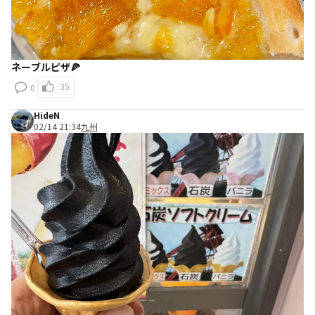
ネーブルピザ🍕
35
0
HideN
02/14 21:34
九州