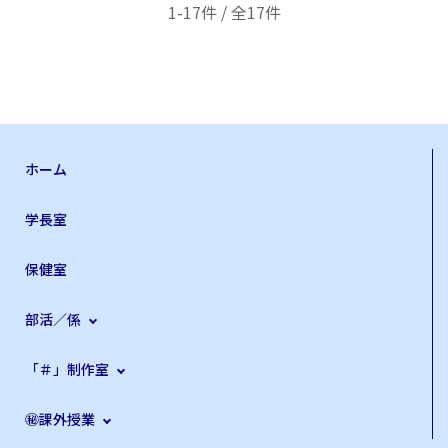
1-17件 / 全17件
ホーム
学長室
保健室
部活／係
「＃」制作室
㊙課外授業