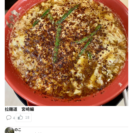
拉麺道 宮崎編
18
4
のこ