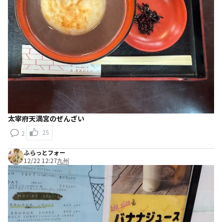
太宰府天満宮のぜんざい
25
2
ふらっとフォー
12/22 12:27
九州