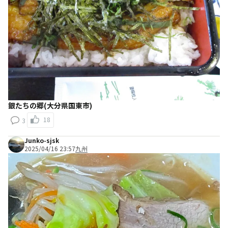
銀たちの郷(大分県国東市)
18
3
Junko-sjsk
2025/04/16 23:57
九州