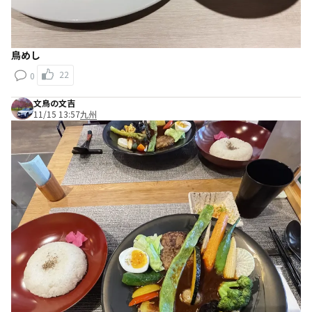
鳥めし
22
0
文鳥の文吉
11/15 13:57
九州