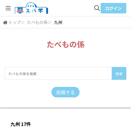
ログイン
トップ
＞
たべもの係
＞
九州
全体検索
たべもの係
検索
投稿する
九州 17件