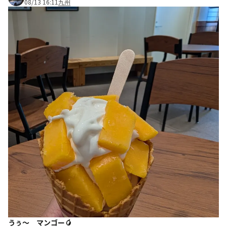
08/13 16:11
九州
うぅ〜 マンゴー🥭