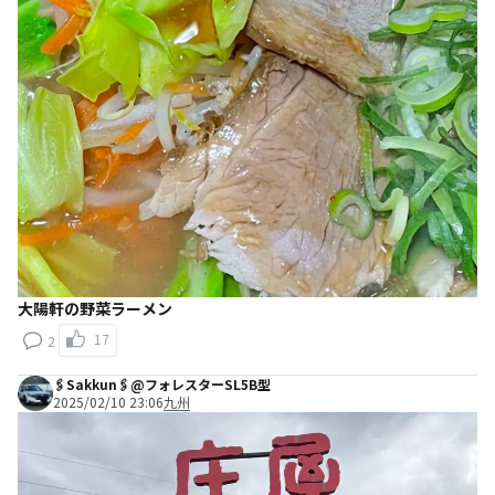
大陽軒の野菜ラーメン
17
2
🖇️Sakkun🖇️@フォレスターSL5B型
2025/02/10 23:06
九州