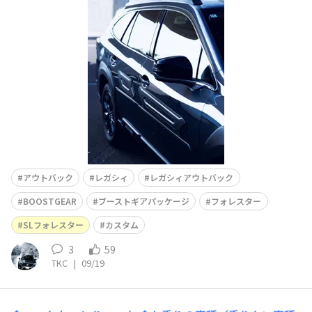
た。取付は自己責任 それでもピッタリくっついたので満
足です‼︎自分は先にドアプロテクターついてるので、ごち
ゃついてますがお勧めですので選択肢にしてはいかがでし
ょうか‼︎全景はこんな感じです決め打ちで付けて
アウトバック
レガシィ
レガシィアウトバック
BOOSTGEAR
ブーストギアパッケージ
フォレスター
SLフォレスター
カスタム
3
59
TKC
|
09/19