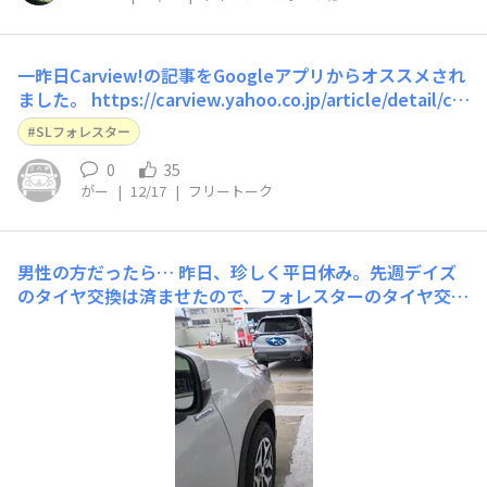
一昨日Carview!の記事をGoogleアプリからオススメされ
ました。 https://carview.yahoo.co.jp/article/detail/c7
85783be66d872c1e93111a398dd191635904bd/ みなさ
SLフォレスター
んみましたかね？
0
35
がー
|
12/17
|
フリートーク
男性の方だったら…
昨日、珍しく平日休み。先週デイズ
のタイヤ交換は済ませたので、フォレスターのタイヤ交換
を。夜から雨予報でしたが、タイヤ交換、片付け終わっ
て、まだ通勤時間帯。結局、簡単に洗車もしてから、給油
へ。おぉ、新型さんがいる。弟と展示車以外では初めて間
近で見るSL。「かっこいいですね」と声かけたかったけ
ど、女性で