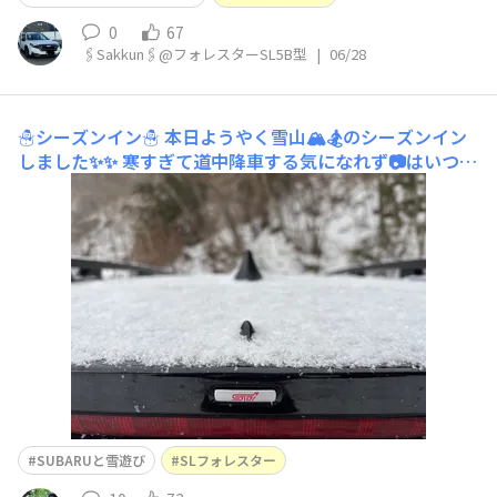
0
67
🖇️Sakkun🖇️@フォレスターSL5B型
|
06/28
☃️シーズンイン☃️
本日ようやく雪山🏔️🏂のシーズンイン
しました✨✨ 寒すぎて道中降車する気になれず📷はいつも
の場所のみです。駐車場に高知ナンバーのXブレイクさん
🚗ついつい逆ナンしてしまいました😆前期型なので私のS
Kと同じFB25エンジンだと思っていたらC型のマイルドハ
イブリッドで行き先は同じ伊予富士でした🏔
SUBARUと雪遊び
SLフォレスター