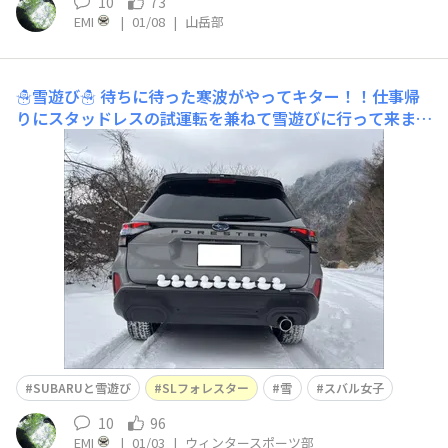
10
73
EMI
|
01/08
|
山岳部
☃️雪遊び☃️
待ちに待った寒波がやってキター！！仕事帰
りにスタッドレスの試運転を兼ねて雪遊びに行って来まし
た♪ここから白いということは期待大です✨✨ 路面の積雪
は少な目です☃️いつもの場所の氷柱も成長していました。
冬季閉鎖中のUFOライン入り口ゲートさあ遊びましょう♪
新雪気持ち良い〜✨去年はお腹を擦るほ
SUBARUと雪遊び
SLフォレスター
雪
スバル女子
10
96
EMI
|
01/03
|
ウィンタースポーツ部