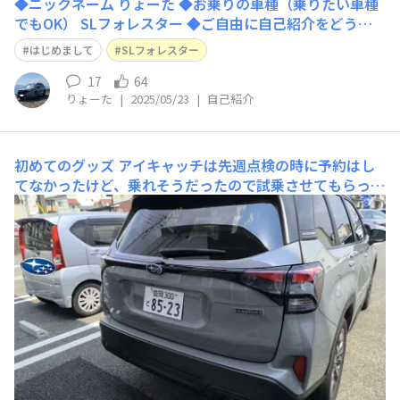
◆ニックネーム りょーた ◆お乗りの車種（乗りたい車種
でもOK） SLフォレスター ◆ご自由に自己紹介をどう
ぞ！ はじめまして‼︎ 4月にSLフォレスターを購入しました
はじめまして
SLフォレスター
✨ 7月に納車予定です！ NDロードスターに乗っていまし
たが、SLフォレスターを見て一目惚れし乗り換えを決め
17
64
りょーた
|
2025/05/23
|
自己紹介
ました🙋‍♂️ グレ
初めてのグッズ
アイキャッチは先週点検の時に予約はし
てなかったけど、乗れそうだったので試乗させてもらっ
た、新型フォレスター。全体的に見た目はSKの方が好
き。もっと言えば、世代としてSF、SGが好き。「ワゴ
ン」が流行った世代笑おしりのフォレスターの刻印？は好
き。弟はX-BREAK注文したそうです。納期1年以上😅デザ
イ