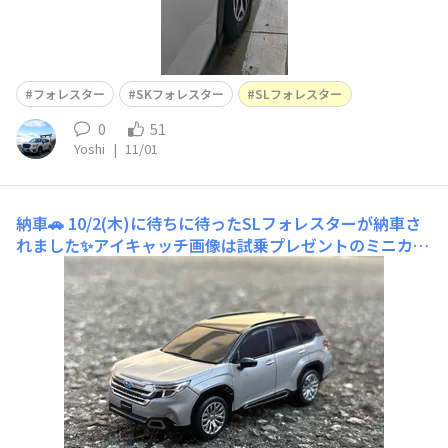
フォレスター
SKフォレスター
SLフォレスター
0
51
Yoshi
|
11/01
納車🚗
10/2(木)に待ちに待ったSLフォレスターが納車さ
れました✨アイキャッチ画像は試乗プレゼントのミニカー
です🚗同色なので遊んでみました😆8月末に車台番号が出
る日と登録予定日が判明✨Skフォレスター(プレミアム)か
ら乗り換えです。5年11か月で60000km弱乗りました購入
後すぐコロナ禍になり前半はあ