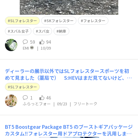
SLフォレスター
SKフォレスター
フォレスター
スバル女子
スバ女
納車
59
94
EMI
|
10/09
ディーラーの展示以外ではSLフォレスタースポーツを初
めて見ました（薬局で） S:HEVはまだ見てないけど、そ
ろそろ増えて来るんでしょうね
SLフォレスター
1
46
ふらっとフォー
|
09/23
|
フリートーク
BT5 Boostgear Package
BT5 のブーストギアパッケージ
カスタム‼︎フォレスター用ドアプロテクターを汎用しまし