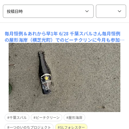
投稿日時
毎月恒例＆あれから早1年
6/28 千葉スバルさん毎月恒例
の屋形海岸（横芝光町）でのビーチクリンに今月も参加し
てきました。W台風🌀後ということもあり、漂流してきた
であろうゴミも含め、ゴミが多く感じました。小雨❓霧雨
❓だったのでレインコートを着て何故❓椅子💺が千葉スバ
ル公式HPによると今回の参加人数は社員さん含め34
千葉スバル
ビーチクリーン
屋形海岸
一つのいのちプロジェクト
SLフォレスター