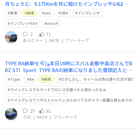
月ちょうど、9.1万Kmを共に駆けたインプレッサG4は無
事にゴールインとなりました。傷つけたこともありました
新車
納車
wrx
VBH
インプレッサ
が、大きな事故なども無く、日々の生活を支えてくれて本
当に感謝の気持ちしかありません。推しのコンテンツのラ
インプレッサG4
wrxs4
イブ会場に足を運べたこともいい思い
2
71
あんどぅー
|
04/25
|
フリートーク
TYPE RA納車٩( ᐛ )و本日16時にスバル倉敷中島店さんでB
RZ STI Sport TYPE RAの納車になりました書類記入と保
証の説明等(車両説明は同じzd8に乗ってたので省略)を済
Type
RA
納車
だがしかし、ホイールの色は選べた方が良か
ませ1ヶ月点検の予約しアクセスキーを受け取りドラレコ
も無しですが無事(？)帰宅しま
ウイングレスでもマッドブロンズが選べたら良かったなぁ
ウイングレスでリザルトジャパンさんのリアスポイラー装着仕様もありかも
27
61
クロ
|
04/19
|
フリートーク