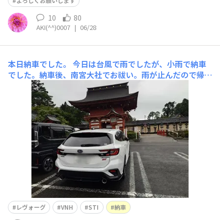
よろしくお願いします
10
80
AKI(^^)0007
|
06/28
本日納車でした。
今日は台風で雨でしたが、小雨で納車
でした。納車後、南宮大社でお祓い。雨が止んだので帰宅
して洗車。STiパーツをとりあえずつけてみました。レー
ダー探知機付けてみました。
レヴォーグ
VNH
STI
納車