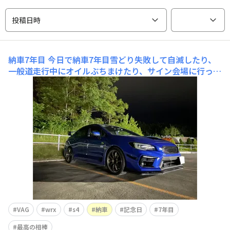
投稿日時
納車7年目
今日で納車7年目雪どり失敗して自滅したり、
一般道走行中にオイルぶちまけたり、サイン会場に行った
りと色々ありましたでも最高の相棒です‼︎ぶっ壊れるまで
乗るから今後とも宜しくね洗ってないから汚い笑久々に給
油ランプ付いたから焦った笑まだまだ走り足りないよなぁ
VAG
wrx
s4
納車
記念日
7年目
最高の相棒