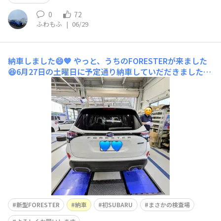
0
72
ふわもふ
|
06/29
納車しました😄💙
やっと、うちのFORESTERが来ました
😆6月27日の土曜日に予定通り納車していだだきました😄
実は台風の接近などもあり、天候が悪い事が予想され、納
車早々に汚れるのもどうか？別日にするか？と担当さんか
ら前日に電話があったのですが、予定通りにお願いしまし
た🙏当日は風は弱かったのですが、雨が酷く屋根の下で
新型FORESTER
納車
初SUBARU
まさかの検査場