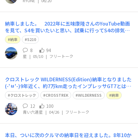
RYUNE
|
06/20
​​納車しました。​ 2022年に五味康隆さんのYouTube動画
を見て、S4を買いたいと思い、試乗に行ってS4の排気音
にハートを射抜かれて、恋焦がれる日々でした。やっと、
納車
S210
私と縁のあるS4（S210）に巡り合う事が出来ました。ス
バルの皆様方、素敵な車を作ってくださってありがとうご
8
94
星
|
05/10
|
フリートーク
ざいます😊 これから
クロストレック WILDERNESS(Edition)納車となりました
(-'ㅂ'-)9年近く、約7万km走ったインプレッサGT7とはお
別れとなりました...😭WILDERNESS エンブレムエンブレ
クロストレック
CROSSTREK
WILDERNESS
納車
ム...意外と大きい😆マッドフラップ、タイヤ、ホイールが
オフロード感をアップしてます✨今までご縁がなか
12
100
青い六連星
|
04/26
|
フリートーク
本日、ついに次のクルマの納車日を迎えました。8年10か