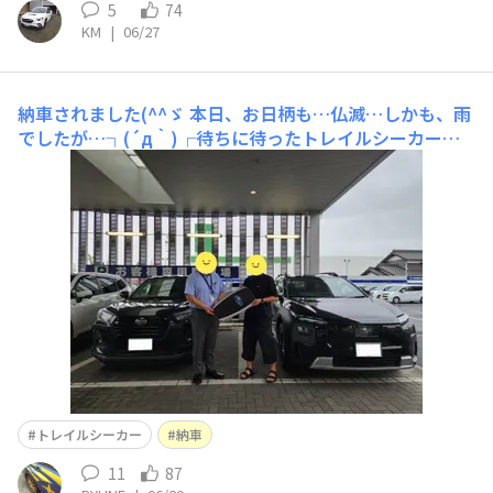
5
74
KM
|
06/27
納車されました(^^ゞ
本日、お日柄も…仏滅…しかも、雨
でしたが…┐(´д｀)┌待ちに待ったトレイルシーカーが
納車されました( ≧∀≦)ノでっかいキー持っているのは2
0年以上縁のある店長です(笑)担当営業さんから1時間～1
時間半くらいかかりますと言われ、何でそんなにかかるか
と思っていたら…T-Connectの登録、設定で苦
トレイルシーカー
納車
11
87