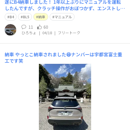
遂にB4納車しました！ 1年以上ぶりにマニュアルを運転
したんですが、クラッチ操作がおぼつかず、エンストしま
くりました！悲 坂道発進がちょっとだめだめなのでたく
B4
BL5
納車
マニュアル
さん練習します！ コツなどあったら教えていただけると
嬉しいです！ P.S. 水中花やっぱり買ってよかった！
11
60
ひろちょ
|
04/18
|
フリートーク
納車
やっとこ納車されました😆ナンバーは宇都宮富士重
工です笑