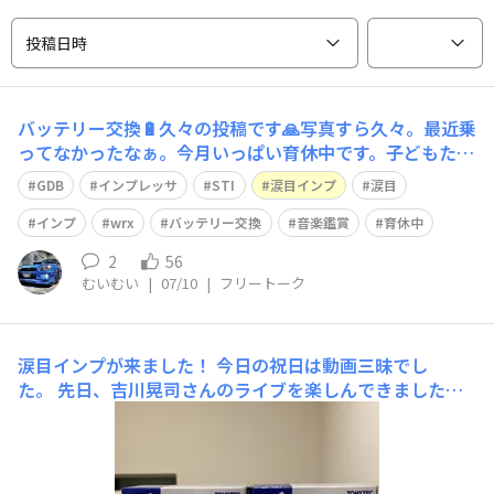
投稿日時
バッテリー交換🔋久々の投稿です🙏写真すら久々。最近乗
ってなかったなぁ。今月いっぱい育休中です。子どもたち
の保育園送迎、ついでの買い物、その他所用…家族を乗せ
GDB
インプレッサ
STI
涙目インプ
涙目
ての移動が増え、インプちゃんはガレージでお休み。オデ
ッセイで出かけることが増えました🙄そんな中、インプち
インプ
wrx
バッテリー交換
音楽鑑賞
育休中
ゃんのエンジンをかけたときに、｢あ、これ
2
56
むいむい
|
07/10
|
フリートーク
涙目インプが来ました！
今日の祝日は動画三昧でし
た。 先日、吉川晃司さんのライブを楽しんできました😊
で、出演していた映画を見ようと思いまして、そういえば
「さらばあぶない刑事」を観ていなかったことを思い出し
ました（笑）（バイクアクションの撮影中に骨折してその
ままライブに出ていました😅）ホント、最後は素の吉川