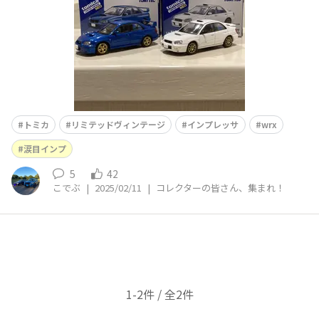
さんです
トミカ
リミテッドヴィンテージ
インプレッサ
wrx
涙目インプ
5
42
こでぶ
|
2025/02/11
|
コレクターの皆さん、集まれ！
1-2件 / 全2件