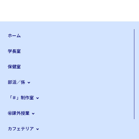
ホーム
学長室
保健室
部活／係
「＃」制作室
㊙課外授業
カフェテリア