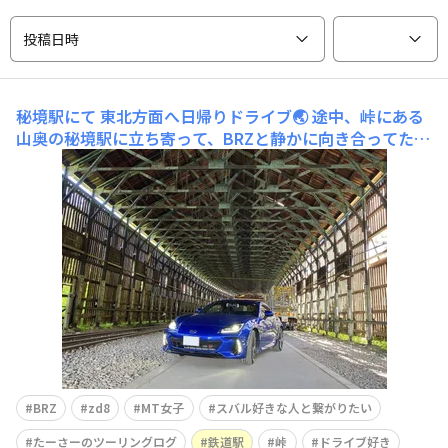
投稿日時
秘境駅にて
東北方面へ日帰りドライブ🌏 途中、峠にある
山奥の秘境駅に立ち寄って、BRZと静かに向き合ってたん
だ〜🐾もうこの世界に線路と私とBRZしかいない…そんな
空気。 だけど 気持ちいい風がスーッと抜けて、雑音が全
部吸い込まれてく感じが気持ち良かった🍃 ──そしたら
さ、
BRZ
zd8
MT女子
スバル好きな人と繋がりたい
たーさーのツーリングログ
鉄道駅
峠
ドライブ好き