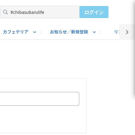
ログイン
カフェテリア
お知らせ／新規登録
リンク集
BARU IDをご登録ください）
utube
上部
自己紹介
#SUBARUのBEVがある生活
カスタマイズ部
公式 Facebook