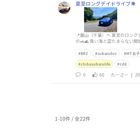
夏至ロングデイドライブ☀️
📍鋸山（千葉）へ 夏至のロン
の🚗🌊 青い海と空たまらない
BRZ
subarubrz
MT女子
chibasubarulife
zd8
0
60
たーさー
|
20
1-10件 / 全22件