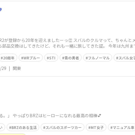

R2が登録から20年を迎えましたーっ👏 スバルのクルマって、ちゃん
ち部品交換はしてきたけど、それも一緒に旅してきた証。 今年は九州
20周年
WRブルー
STI
青の勇者
フルノーマル
スバル女
/29
|
関東
る。」 やっぱりBRZはヒーローになれる最高の相棒💕
い
BRZのある生活
スバルのスポーツカー
MT女子
マニュアル車