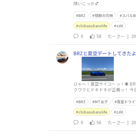
険いこっか💕
BRZ
怪獣の花唄
スバルB
chibasubarulife
zd8
0
58
たーさー
|
20
BRZと夏空デートしてきたよ
ひゃ〜！夏空サイコーっ！☀️ 
クワクとドキドキが正義っ！ 今日
BRZ
MT女子
青空ドライ
chibasubarulife
zd8
0
56
たーさー
|
20