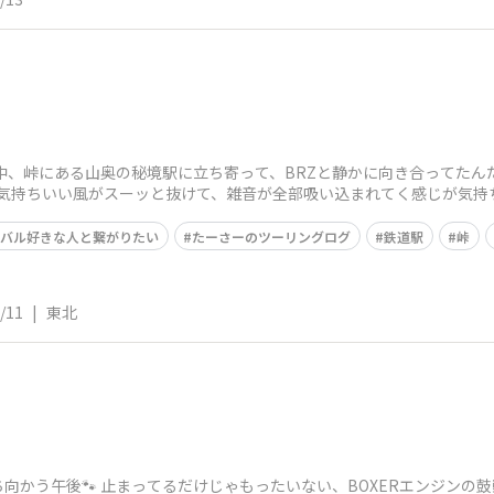
途中、峠にある山奥の秘境駅に立ち寄って、BRZと静かに向き合ってたんだ
 気持ちいい風がスーッと抜けて、雑音が全部吸い込まれてく感じが気持ち
スバル好きな人と繋がりたい
たーさーのツーリングログ
鉄道駅
峠
/11
|
東北
向かう午後🐾 止まってるだけじゃもったいない、BOXERエンジンの鼓