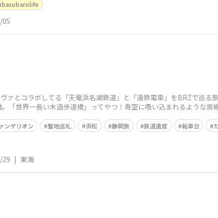
ibasubarulife
/05
ヴァとコラボしてる「天竜浜名湖鉄道」と「遠鉄電車」をBRZで巡る旅──
橋。「世界一長い木造歩道橋」ってやつ！青空に吸い込まれるような直
ァンゲリオン
聖地巡礼
浜松
静岡旅
鉄道遺産
転車台
/29
|
東海