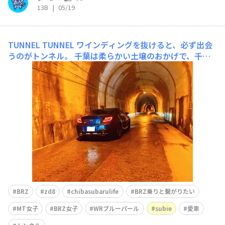
13B
|
05/19
TUNNEL
TUNNEL ワインディングを抜けると、必ず出会
うのがトンネル。 千葉は柔らかい土壌のおかげで、千葉
には手彫りトンネルがずいぶんとあるんです🛣️ 今日は奥
米隧道は三島ダム・三島湖の南側エリアにある素掘りトン
ネルへ。 写真のあたりは吹付による補強が行われている
の
BRZ
zd8
chibasubarulife
BRZ乗りと繋がりたい
MT女子
BRZ女子
WRブルーパール
subie
愛車