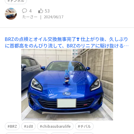
トンネル
4
53
たーさー
|
2024/06/17
BRZの点検とオイル交換無事完了❣️
仕上がり後、久しぶり
に首都高をのんびり流して、BRZのリニアに駆け抜ける気
持ち良さを少し味わってきました🏎️💨 BRZもチバルも嬉
しそうな顔してる🤗💕
BRZ
zd8
chibasubarulife
チバル