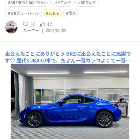
BRZ乗りと繋がりたい
MT女子
BRZ女子
WRブルーパール
subie
愛車
10
42
たーさー
|
2024/06/09
出会えたことにありがとう
BRZに出会えたことに感謝で
す♡ 歴代SUBARU車で、たぶん一番カッコよくて一番エ
ンジンが気持ち良いんじゃないかなと思います。 でも、S
UBARUの他の車と比べてAWDではなかったり、荷物が乗
らなかったり、車高が低くて乗り降りが大変だったり、４
名乗車が厳しかったりなど、BRZは