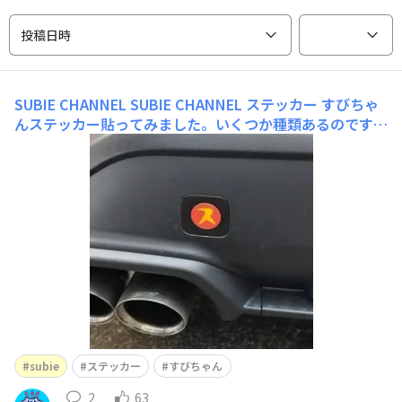
投稿日時
SUBIE CHANNEL SUBIE CHANNEL ステッカー
すびちゃ
んステッカー貼ってみました。いくつか種類あるのですが
気動車とかバスで見かけた（フ）にしてみました。フック
のカバーは梨地なので少し研磨してクリア吹いてシールが
剥げにくいようにしたので、周りと光沢あってないし、シ
ールの中心が微妙にズレましたが気にしないことにしまし
た。青のシールが出るといいなぁと
subie
ステッカー
すびちゃん
2
63