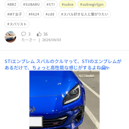
BRZ
SUBARU
STI
subie
subiegirljpn
MT女子
FA24
zd8
スバル好きな人と繋がりたい
スバリスト
3
36
たーさー
|
2024/04/03
STiエンブレム
スバルのクルマって、STIのエンブレムが
あるだけで、ちょっと高性能な感じがするよね🤗✨