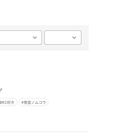

BRZ好き
夜空ノムコウ