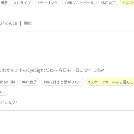
る風景
ドライブ
ツーリング
WRブルーパール
MT女子
スポ
24/09/18
|
関東
がホントのEyeSightだね👀 今日も一日ご安全に🤗💕
barulife
MT女子
BRZ好きと繋がりたい
スポーツカーのある暮らし
ダー
24/06/27