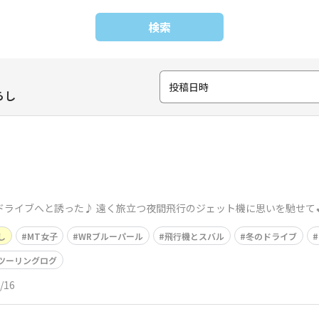
検索
投稿日時
らし
ドライブへと誘った♪ 遠く旅立つ夜間飛行のジェット機に思いを馳せて
し
MT女子
WRブルーパール
飛行機とスバル
冬のドライブ
ツーリングログ
/16