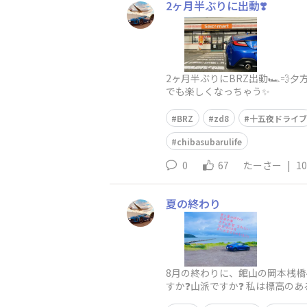
2ヶ月半ぶりに出動❣️
2ヶ月半ぶりにBRZ出動🏎️
でも楽しくなっちゃう✨
BRZ
zd8
十五夜ドライブ
chibasubarulife
0
67
たーさー
|
10
夏の終わり
8月の終わりに、館山の岡本桟橋
すか❓山派ですか❓ 私は標高の