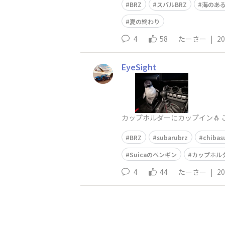
BRZ
スバルBRZ
海のあ
夏の終わり
4
58
たーさー
|
20
EyeSight
カップホルダーにカップイン🐧 これ
BRZ
subarubrz
chibasu
Suicaのペンギン
カップホル
4
44
たーさー
|
20