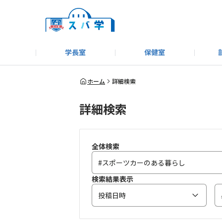
学長室
保健室
キャンプ＆アウトドア部
＃洗車同好会
告知
教えてコーナー
はじめましての方へ
SUBARUオフィシャルWebサイト
#SUBARUへのMT愛を
スバ学ギャラリー
お知らせ
野球部
WE
ホーム
詳細検索
詳細検索
モータースポーツ部
その他
いきもの係
全体検索
検索結果表示
投稿日時