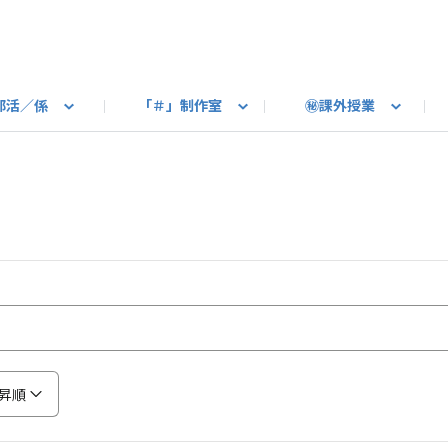
部活／係
「＃」制作室
㊙課外授業
語ろう
B カートピア
教えて！最新SUBARUの乗り味
星空部
ありがとうを伝えよう
＃スバルの法則
旅行部
公式 X
自転車部
フリートーク
公式 Instagram
#BOXER60周年おめでとう！
Q＆A
写真部
新規登録（SU
売店
公式 Yo
陸
たべもの係
その他
昇順