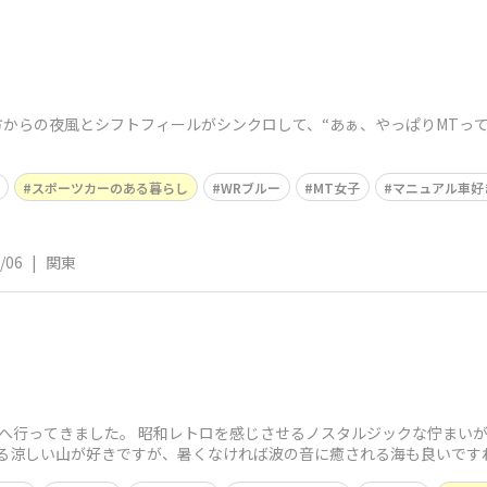
夕方からの夜風とシフトフィールがシンクロして、“あぁ、やっぱりMTって
スポーツカーのある暮らし
WRブルー
MT女子
マニュアル車好
/06
|
関東
へ行ってきました。 昭和レトロを感じさせるノスタルジックな佇まいが
ある涼しい山が好きですが、暑くなければ波の音に癒される海も良いです