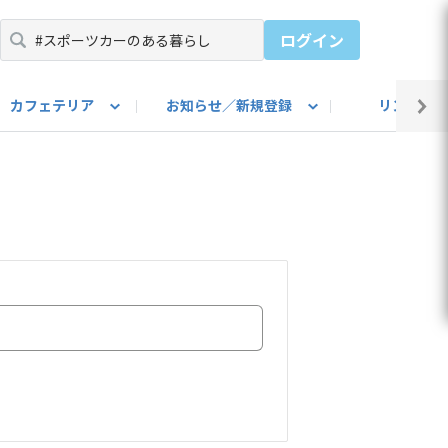
ログイン
カフェテリア
お知らせ／新規登録
リンク集
BARU IDをご登録ください）
utube
上部
自己紹介
#SUBARUのBEVがある生活
カスタマイズ部
公式 Facebook