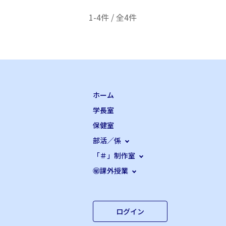
1-4件 / 全4件
ホーム
学長室
保健室
部活／係
「＃」制作室
㊙課外授業
ログイン