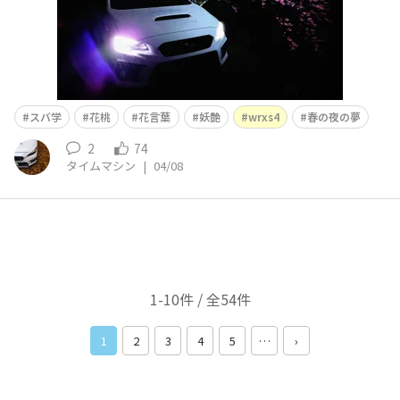
スバ学
花桃
花言葉
妖艶
wrxs4
春の夜の夢
2
74
タイムマシン
|
04/08
1-10件 / 全54件
1
2
3
4
5
…
›