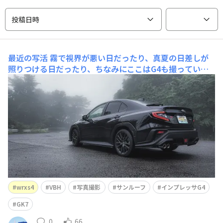
投稿日時
最近の写活
霧で視界が悪い日だったり、真夏の日差しが
照りつける日だったり、ちなみにここはG4も撮っていた
思い出の場所です。標高1000m近くまで涼を求めて登った
り。ちなみにここは気温が26℃ぐらいで、平地よりも1
0℃ほど低かったです。夏の間だけでもここに居たいぐら
いでした。最近は暑すぎてエアコンフル稼働なので、
wrxs4
VBH
写真撮影
サンルーフ
インプレッサG4
GK7
0
66