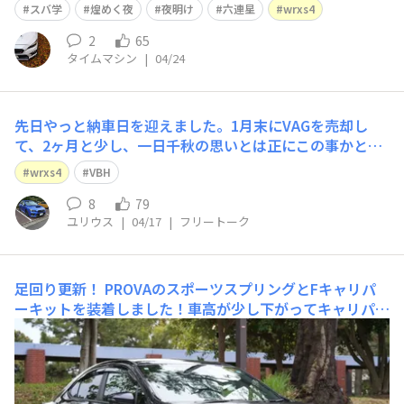
スバ学
煌めく夜
夜明け
六連星
wrxs4
2
65
タイムマシン
|
04/24
先日やっと納車日を迎えました。1月末にVAGを売却し
て、2ヶ月と少し、一日千秋の思いとは正にこの事かと実
感。ただ、待つだけの価値ある個体を買うことができまし
wrxs4
VBH
た。ゴールデンウィークの大阪〜東京間移動で、EyeSigh
tXの実力を確認する予定です。特に名阪国道のオメガカー
8
79
ユリウス
|
04/17
|
フリートーク
ブでの挙動が、どの様に変化したの
足回り更新！
PROVAのスポーツスプリングとFキャリパ
ーキットを装着しました！車高が少し下がってキャリパー
が赤くなってとてもカッコよくなりました、子供の頃から
憧れたカスタムなのでとても満足しています、リアのキャ
リパーもフロントに合わせて赤く塗装してもらったので前
後のバランスもバッチリです！