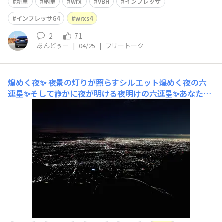
新車
納車
wrx
VBH
インプレッサ
が、大きな事故なども無く、日々の生活を支えてくれて本
当に感謝の気持ちしかありません。推しのコンテンツのラ
インプレッサG4
wrxs4
イブ会場に足を運べたこともいい思い
2
71
あんどぅー
|
04/25
|
フリートーク
煌めく夜✨
夜景の灯りが照らすシルエット煌めく夜の六
連星✨そして静かに夜が明ける夜明けの六連星✨あなたと
車、どんな物語がありますか✨