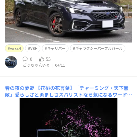
wrxs4
VBH
キャリパー
ギャラクシーパープルパール
0
55
ごっちゃんVFX
|
04/11
春の夜の夢🌸
【花桃の花言葉】​「チャーミング・天下無
敵」愛らしさと勇ましさスバリストなら気になるワードで
すね✨【妖艶な魅力】​「花桃とSUBARU WRX S4」雨の雫
がヘッドライトに照らされ霞む妖艶な光を放つミステリア
スな春の夜✨【儚い美しさ】​「春の夜の夢」開花の時期は
桜と同様にとても短くその美しさは瞬く間