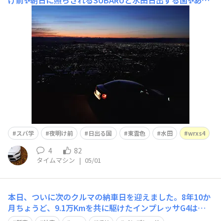
け前✨朝日に照らされるSUBARUと水田日出ずる国✨あな
たと車、どんな物語がありますか✨
スバ学
夜明け前
日出る国
東雲色
水田
wrxs4
4
82
タイムマシン
|
05/01
本日、ついに次のクルマの納車日を迎えました。8年10か
月ちょうど、9.1万Kmを共に駆けたインプレッサG4は無
事にゴールインとなりました。傷つけたこともありました