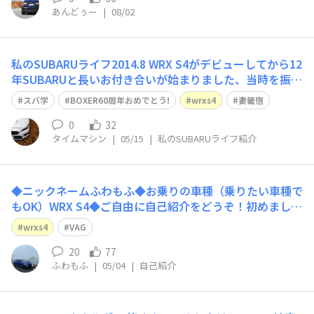
あんどぅー
|
08/02
私のSUBARUライフ​2014.8 WRX S4がデビューしてから12
年SUBARUと長いお付き合いが始まりました、当時を振り
返り担当して頂いた方との他愛もないコミュニケーショ
スバ学
BOXER60周年おめでとう!
wrxs4
妻籠宿
ン、とても楽かった事を今も覚えています✨WRXはWorld
Rally ChampionshipのWRと過去スポーツグレー
0
32
タイムマシン
|
05/15
|
私のSUBARUライフ紹介
◆ニックネームふわもふ◆お乗りの車種（乗りたい車種で
もOK）WRX S4◆ご自由に自己紹介をどうぞ！初めまして
愛車遍歴 GDA(NB)→VAG(F型)もともと車に興味はあり
wrxs4
VAG
ませんでしたが、先輩から頂いたGDAに乗っていたら好き
になっていました笑愛車でドライブ(道の駅巡り等)するの
20
77
ふわもふ
|
05/04
|
自己紹介
が好きですよろしくお