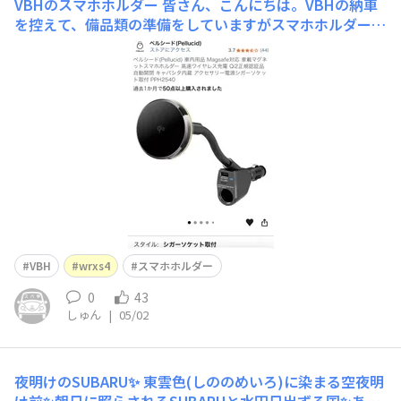
VBHのスマホホルダー
皆さん、こんにちは。VBHの納車
を控えて、備品類の準備をしていますがスマホホルダーを
何にしようか悩んでます。まだ検討中なのですが、写真の
ものならシガーソケットに直挿しするだけなので簡単、か
つ充電問題もクリア出来そうだと思っていますが、この手
のスマホホルダーをお使いの方、使い勝手はいかがてす
か？ご意見
VBH
wrxs4
スマホホルダー
0
43
しゅん
|
05/02
夜明けのSUBARU✨
東雲色(しののめいろ)に染まる空夜明