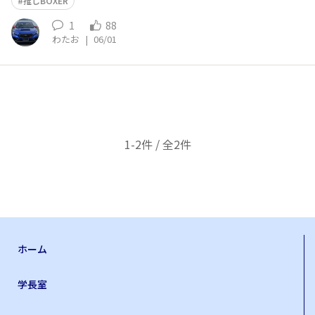
推しBOXER
1
88
わたお
|
06/01
1-2件 / 全2件
ホーム
学長室