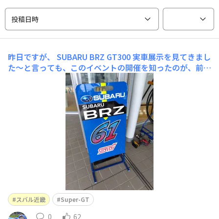
投稿日時
昨日ですが、
SUBARU BRZ GT300 実車展示を見てきまし
た～と言っても、このイベントの開催を知ったのが、前々
日既にトークショーの参加申し込みは終わっていたので、
車両展示だけでも見ることが出来れば・・・ 今シーズン
の SUPER GT は２戦を終えたところで、２戦目に早くも
ポールポジション獲得と実力を発
スバル近畿
Super-GT
0
62