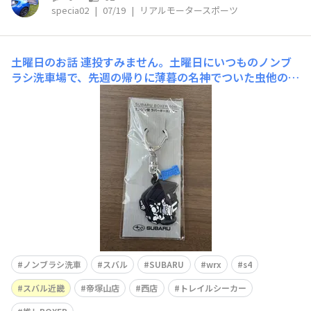
specia02
|
07/19
|
リアルモータースポーツ
土曜日のお話
連投すみません。土曜日にいつものノンブ
ラシ洗車場で、先週の帰りに薄暮の名神でついた虫他の汚
れを落としてきました。その後、以前お世話になってたス
バル近畿の帝塚山店へ。推しBOXERの投票したんです
が、ラバーキーホルダーは品切れとのこと…ではというこ
とで、いつもの西店へ。担当さんは接客中でしたが、残っ
て
ノンブラシ洗車
スバル
SUBARU
wrx
s4
スバル近畿
帝塚山店
西店
トレイルシーカー