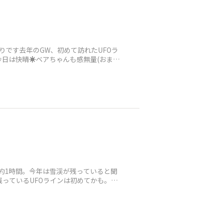
です去年のGW、初めて訪れたUFOラ
日は快晴☀️ベアちゃんも感無量(おまけ
では約1時間。今年は雪渓が残っていると聞
残っているUFOラインは初めてかも。去