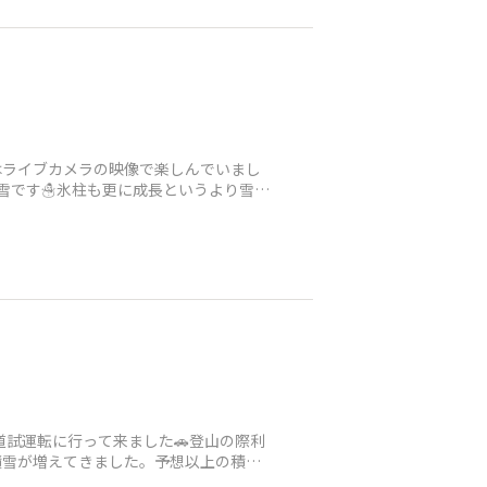
はライブカメラの映像で楽しんでいまし
雪です☃️氷柱も更に成長というより雪で
雪道試運転に行って来ました🚗登山の際利
積雪が増えてきました。予想以上の積雪