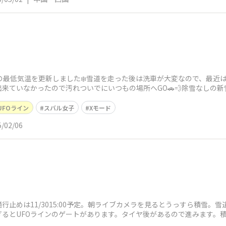
の最低気温を更新しました❄️雪道を走った後は洗車が大変なので、最近
来ていなかったので汚れついでにいつもの場所へGO🚗💨除雪なしの新
カメラに
UFOライン
スバル女子
Xモード
5/02/06
行止めは11/3015:00予定。朝ライブカメラを見るとうっすら積雪。
ぎるとUFOラインのゲートがあります。タイヤ後があるので進みます。