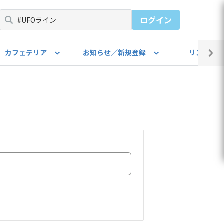
ログイン
カフェテリア
お知らせ／新規登録
リンク集
BARU IDをご登録ください）
utube
上部
自己紹介
#SUBARUのBEVがある生活
カスタマイズ部
公式 Facebook