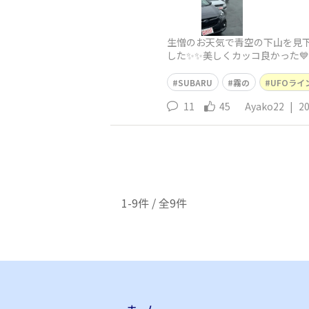
生憎のお天気で青空の下山を見下
した✨✨美しくカッコ良かった
SUBARU
霧の
UFOライ
11
45
Ayako22
|
20
1-9件 / 全9件