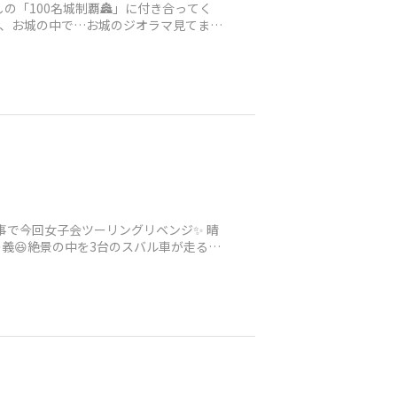
しの「100名城制覇🏯」に付き合ってく
か、お城の中で…お城のジオラマ見てまた
う事で今回女子会ツーリングリベンジ✨ 晴
😆絶景の中を3台のスバル車が走る💨