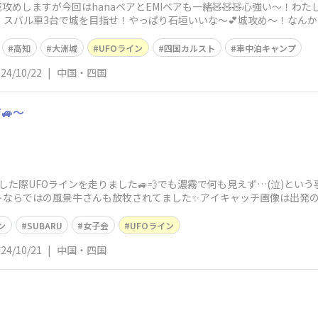
攻めしますが今回はhanaベアとEMIベアも一緒🧸🧸🧸心強い〜！わた
！スバル車3台で城を目指せ！やっぱり石垣いいな〜💕城攻め〜！なん
わ
高知
大洲城
UFOライン
四国カルスト
車中泊キャンプ
24/10/22
|
中国・四国
🚙〜
た際UFOラインを走りました🚙💨でも濃霧で何も見えず…(泣)とい
ならではの風景牛さんも放牧されてました✨アイキャッチ画像は出発の義
ン
SUBARU
女子会
UFOライン
24/10/21
|
中国・四国