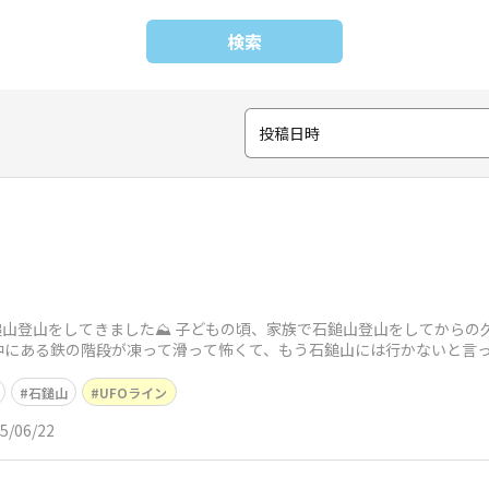
検索
投稿日時
峰石鎚山登山をしてきました⛰️ 子どもの頃、家族で石鎚山登山をしてから
にある鉄の階段が凍って滑って怖くて、もう石鎚山には行かないと言って
石鎚山
UFOライン
5/06/22