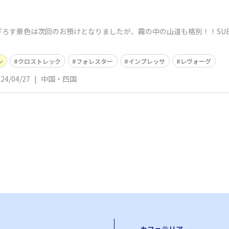
ろす景色は次回のお預けとなりましたが、霧の中の山道も格別！！SUB

ン
クロストレック
フォレスター
インプレッサ
レヴォーグ
24/04/27
|
中国・四国