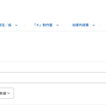
部活／係
「＃」制作室
㊙課外授業
語ろう
B カートピア
教えて！最新SUBARUの乗り味
星空部
ありがとうを伝えよう
＃スバルの法則
旅行部
公式 X
自転車部
フリートーク
公式 Instagram
#BOXER60周年おめでとう！
Q＆A
写真部
新規登録（SU
売店
公式 Yo
陸
たべもの係
その他
昇順