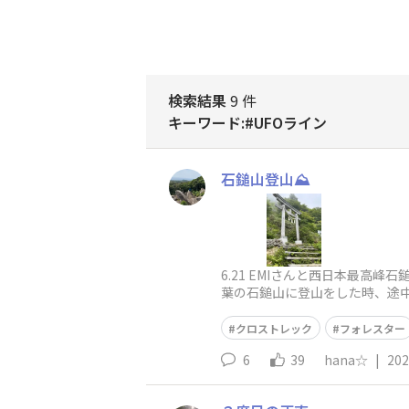
検索結果
9 件
キーワード:#UFOライン
石鎚山登山⛰️
6.21 EMIさんと西日本最高
葉の石鎚山に登山をした時、途中
外に出る
クロストレック
フォレスター
6
39
hana☆
|
202