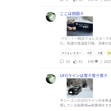
ここは四国☃️
−7℃！！一昨日フォレスターで
た。先週の雪道走行後、洗車が出
よく見えません。ここでライブ
フォレスター
冬
雪
10
61
EMI
|
202
UFOラインは雪☃️雪☃️雪☃️
今シーズンのUFOラインの冬季通
用している駐車場🚗駐車場をす
☃️スノーブーツを履いて来たら