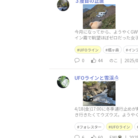
３度目の正直
今月になってから、ようやくGW
イン霧で眺望ほぼゼロだった女子
に3匹に増えてる🧸🧸🧸)
UFOライン
瓶ヶ森
イン
0
44
のこ
|
2025/
UFOラインと雪渓☃️
4/18(金)17:00に冬季通行
き行きたくてウズウズ。ようやく
年の同じ時期に女子会
フォレスター
UFOライン
6
60
EMI
|
202