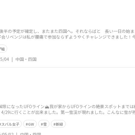
後半の予定が確定し、またまた四国へ。それならばと 長い一日の始まり
会リベンジは私が腰痛で参加ならずようやくチャレンジできました！今
プ組
05/04
|
中国・四国
止めが解除になったUFOライン🏔️我が家からUFOラインの絶景スポットま
4/29に行くことが出来ました。第一雪渓が現れました。こんなに雪が
スバル女子
GW
雪
新緑
5/05/02
|
中国・四国