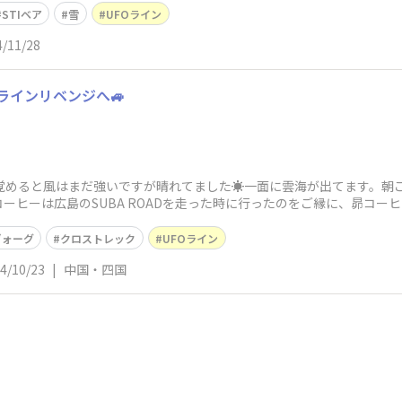
STIベア
雪
UFOライン
4/11/28
Oラインリベンジへ🚙
覚めると風はまだ強いですが晴れてました☀️一面に雲海が出てます。朝
ーヒーは広島のSUBA ROADを走った時に行ったのをご縁に、昴コー
ヴォーグ
クロストレック
UFOライン
4/10/23
|
中国・四国