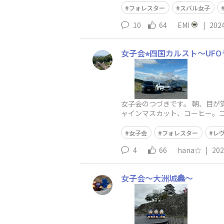
フォレスター
スバル女子
10
64
EMI
|
202
女子会⭐︎四国カルスト〜UF
女子会のつづきです。 朝、目が
ャインマスカット、コーヒー。コ
お天気がウソのような快
女子会
フォレスター
レ
4
66
hana☆
|
202
女子会〜大洲城🏯〜