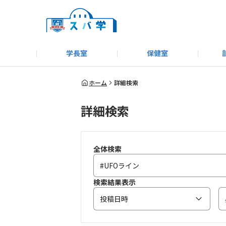
学長室
保健室
キャンプ＆アウトドア部
＃洗車同好会
告知
教えてコーナー
はじめましての方へ
SUBARUオフィシャルWebサイト
#SUBARUへのMT愛を
スバ学ギャラリー
お知らせ
野球部
WE
ホーム
詳細検索
詳細検索
モータースポーツ部
その他
いきもの係
全体検索
検索結果表示
投稿日時