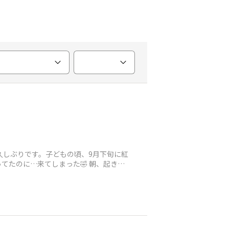
の久しぶりです。子どもの頃、9月下旬に紅
たのに…来てしまった🤣 朝、起きて