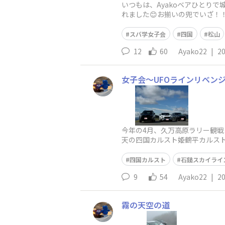
いつもは、Ayakoベアひとりで城
れました😊お揃いの兜でいざ！
お城のジオラマが出てきたから
スバ学女子会
四国
松山
12
60
Ayako22
|
20
女子会〜UFOラインリベンジ
今年の4月、久万高原ラリー観戦し
天の四国カルスト姫鶴平カルスト
3台並んで走る💨走る💨走
四国カルスト
石鎚スカイライ
9
54
Ayako22
|
20
霧の天空の道