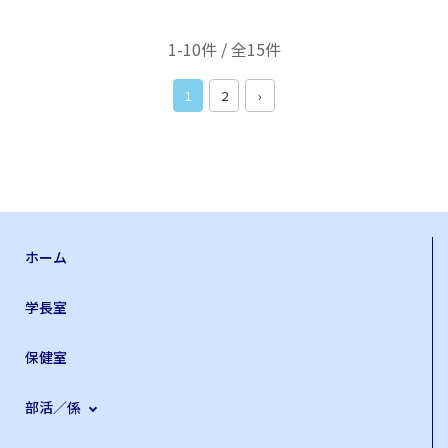
1-10件 / 全15件
1
2
›
ホーム
学長室
保健室
部活／係