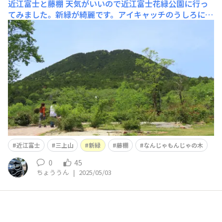
近江富士と藤棚
天気がいいので近江富士花緑公園に行っ
てみました。新緑が綺麗です。アイキャッチのうしろに見
える山が三上山（近江富士）です。この三上山に棲むムカ
デを俵藤太（藤原秀郷）が退治したという伝説がありま
す。残念ながらこの角度からだと”富士”のイメージはない
ですね...広々とした公園です。ここでも”なんじゃもんじ
近江富士
三上山
新緑
藤棚
なんじゃもんじゃの木
0
45
ちょううん
|
2025/05/03