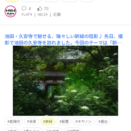
4
70
FLAT4
|
06/24
|
近畿
池田・久安寺で魅せる、瑞々しい新緑の陰影♪
先日、撮
影で池田の久安寺を訪れました。今回のテーマは「新
緑」。当日は曇ったり晴れたりと、光の読み方が難しい気
まぐれな空模様でしたが、それだけに撮り手の意図が試さ
れる絶好の日和となりました。1枚目は、深緑の奥に佇む
楼門。手前の瑞々しい紫陽花の葉を大胆に配し、明暗のコ
ントラストで歴史ある佇まいを厳かに強
紫陽花
背景
新緑
配置
キヤノン
露出