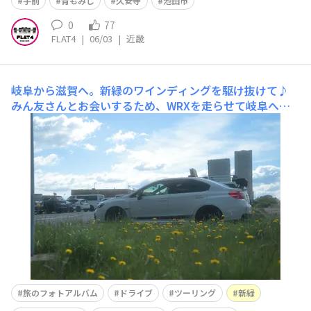
手前
青もみじ
久安寺
池田市
0
77
FLAT4
|
06/03
|
近畿
岐阜から滋賀へ。新緑のワインディングを駆け抜けて♪
みん友さんとお会いするため、WRXを走らせて岐阜へと
向かいました。​まずは大津SAにて休憩。GW明けの土曜日
ということもあってか、名神高速は思いのほか空いてお
り、スムーズな滑り出しです。​2. 大津SAから望む琵琶湖
も、雲一つない晴天に恵まれて実に鮮やかでした。3. 道
中の黒丸PAでは、セブンイレ
旅のフォトアルバム
ドライブ
ツーリング
新緑