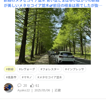
新緑のメタセコイア並木
青い空とまばゆいばかりの新緑
が美しいメタセコイア並木🌿前日の岐阜は雨でしたが抜け
るような青空でした✨前の86だいぶ粘ってました🤣いつま
でも居そうなので一緒にカメラに収めておきました😆レ
ヴォくんを駐車場に停めて撮ってると…G4が走ってきま
した。そして続いてフォレスター！SUBARU車が連なって
メタセコ
新緑
レヴォーグ
フォレスター
インプレッサ
高島市
マキノ
メタセコイア並木
20
61
Ayako22
|
2025/05/06
|
近畿