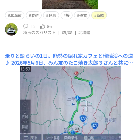
北海道
春耕
野鳥
桜
残雪
新緑
12
86
埼玉のスバリスト
|
05/08
|
北海道
走りと語らいの1日。能勢の隠れ家カフェと瑠璃渓への道
♪
​2026年5月6日、みん友のたこ焼き太郎３さんと共に、
能勢から瑠璃渓方面へとドライブに出かけました。​GW最
終日ということもあり、混雑を避けるため国道を極力通ら
ないルートを選択。前日にナビへ設定を試みましたが、ど
うしても国道を優先しようとするため、細かく経由地を指
定する作業には骨が折れました。1.