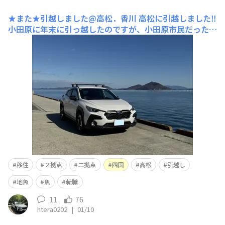
★また★引越しました@高松．香川
高松に引越しました‼️
小田原に年末に引っ越したのですが、小田原市民だったの
は10日ほど、ヨメを置いて単身で四国は高松に引越しま
した！！！ 小田原の家を購入後、転職のオファーもら
い、「高松"も"住んでみたいよね！」と、即決しました。
笑振り回されるヨメは、怒りまくってましたが、２拠点生
活の楽し
移住
２拠点
二拠点
四国
高松
引越し
地魚
魚
転職
11
76
htera0202
|
01/10