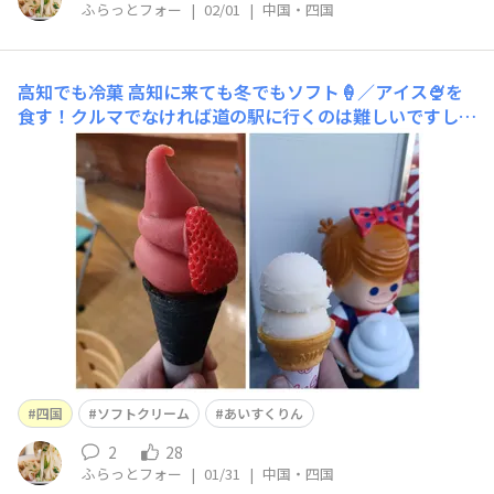
ふらっとフォー
|
02/01
|
中国・四国
高知でも冷菓
高知に来ても冬でもソフト🍦／アイス🍨を
食す！クルマでなければ道の駅に行くのは難しいですし
😅上）道の駅633美いちごソフト／下）桂浜あいすくりん
四国
ソフトクリーム
あいすくりん
2
28
ふらっとフォー
|
01/31
|
中国・四国