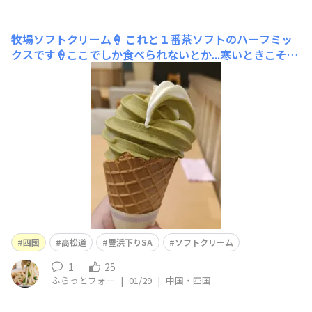
牧場ソフトクリーム🍦
これと１番茶ソフトのハーフミッ
クスです🍦ここでしか食べられないとか...寒いときこそソ
フトクリーム?!😋
四国
高松道
豊浜下りSA
ソフトクリーム
1
25
ふらっとフォー
|
01/29
|
中国・四国