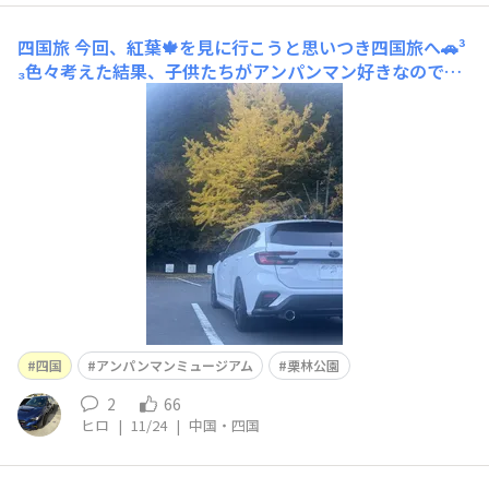
四国旅
今回、紅葉🍁を見に行こうと思いつき四国旅へ🚗³
₃色々考えた結果、子供たちがアンパンマン好きなので高
知県にあるアンパンマンミュージアムへ😆😆四国ではア
ンパンマン列車が走っているということで、そちらも乗車
しようと考えてましたが、なにぶん急遽の思いつきだった
ので(しかも3連休前日)、何処も宿泊施設が空いて
四国
アンパンマンミュージアム
栗林公園
2
66
ヒロ
|
11/24
|
中国・四国