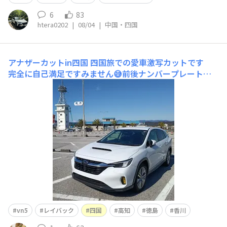
6
83
htera0202
|
08/04
|
中国・四国
アナザーカットin四国
四国旅での愛車激写カットです
完全に自己満足ですみません😅前後ナンバープレート
は、グーグルフォトの魔法の力で消えました🧙約870km
走行で、高速道路と郊外路は多かったにせよ真冬に16km/
Lを記録です※四国旅での風景は旅行部にアップしてます
🌞丸みを帯びた柔らかな印象です
vn5
レイバック
四国
高知
徳島
香川