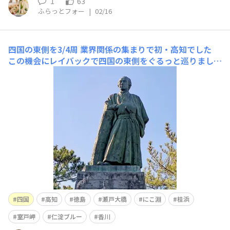
1
63
ふらっとフォー
|
02/16
四国の東側を3/4周
業界関係の集まりで初・高知でした
この機会にレイバックで四国の東側をぐるっと巡りました
あいにく近畿〜中国地方の大雪予報で高速道規制が予告さ
れており当日0時まで判断を保留し（レイバックはオール
シーズンタイヤながらスノーフレークマーク⛰️が無く、
冬用タイヤ扱いでない）大きな規制が出なかったので、仮
眠をと
四国
高知
徳島
瀬戸大橋
にこ淵
桂浜
室戸岬
仁淀ブルー
香川