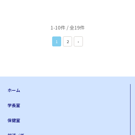
1-10件 / 全19件
1
2
›
ホーム
学長室
保健室