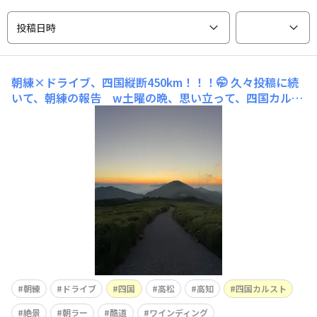
投稿日時
朝練×ドライブ、四国縦断450km！！！🤭
久々投稿に続
いて、朝練の報告 w土曜の晩、思い立って、四国カルス
ト朝焼けやー！モードに入ったので、朝練×長めのドライ
ブを敢行。Google先生によれば片道3.5時間とな。受けて
立つ。笑て訳で、日曜1時半に起きて、4時半着を目指す。
往路、高松発高知経由で須崎まで、高速で3hほど。ADAS
入れときゃ、楽
朝練
ドライブ
四国
高松
高知
四国カルスト
絶景
朝ラー
酷道
ワインディング