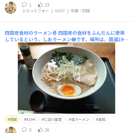
1
23
ふらっとフォー
|
02/07
|
中国・四国
四国産食材のラーメン🍜
四国産の食材をふんだんに使用
しているという、しおラーメン🍥です。場所は、国道194
号沿いの仁淀川食堂。予想以上に、もうスープまで美味し
かったです😋これで1,000円しなかったしサイフも満足😆
四国
R194
仁淀川食堂
塩ラーメン
高知
0
26