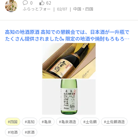
0
62
ふらっとフォー
|
02/07
|
中国・四国
高知の地酒原酒
高知での懇親会では、日本酒が一升瓶で
たくさん提供されました🍶 限定の地酒や焼酎もろもろあ
りましたが、翌日クルマのため特におすすめの土佐鶴と亀
泉を少し頂きました。美味しかった😋
四国
高知
亀泉
亀泉酒造
土佐鶴
土佐鶴酒造
地酒
原酒