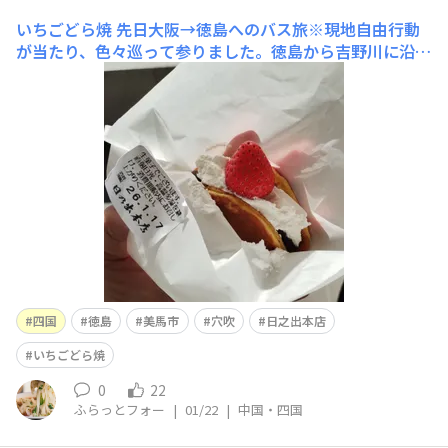
いちごどら焼
先日大阪→徳島へのバス旅※現地自由行動
が当たり、色々巡って参りました。徳島から吉野川に沿う
ように列車で１時間ほど行った美馬市穴吹駅前で、目に飛
び込んできた和菓子屋さん🍡 新製品との事で、買ってさ
っそくお店の外のベンチでパクっといきました✨️ おいち
ー😋2、3個は行けます♪ クルマ
四国
徳島
美馬市
穴吹
日之出本店
いちごどら焼
0
22
ふらっとフォー
|
01/22
|
中国・四国