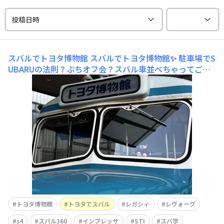
投稿日時
スバルでトヨタ博物館
スバルでトヨタ博物館✨ 駐車場でS
UBARUの法則？ぷちオフ会？スバル車並べちゃってごめ
んなさい😆 トヨタのバスをSTIベアが占領しちゃってごめ
んなさい😆 トヨタ博物館でSTIパーカー着てウロウロして
ごめんなさい🤣 SUBARUが好きすぎて、どうにもこうに
も😆
トヨタ博物館
トヨタでスバル
レガシィ
レヴォーグ
s4
スバル360
インプレッサ
STI
スバ学