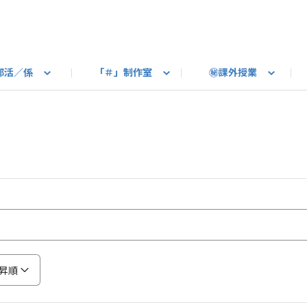
部活／係
「＃」制作室
㊙課外授業
語ろう
B カートピア
教えて！最新SUBARUの乗り味
星空部
ありがとうを伝えよう
＃スバルの法則
旅行部
公式 X
自転車部
フリートーク
公式 Instagram
#BOXER60周年おめでとう！
Q＆A
写真部
新規登録（SU
売店
公式 Yo
陸
たべもの係
その他
昇順