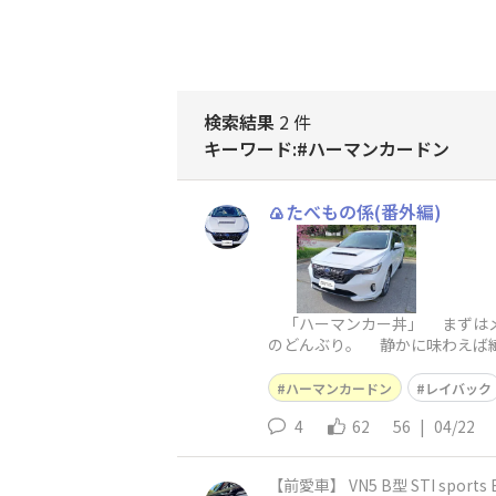
検索結果
2 件
キーワード:#ハーマンカードン
🍙たべもの係(番外編)
「ハーマンカー丼」 まずはメ
のどんぶり。 静かに味わえば
す。」 なるほど、なるほど。
ハーマンカードン
レイバック
4
62
56
|
04/22
【前愛車】 VN5 B型 STI sports 