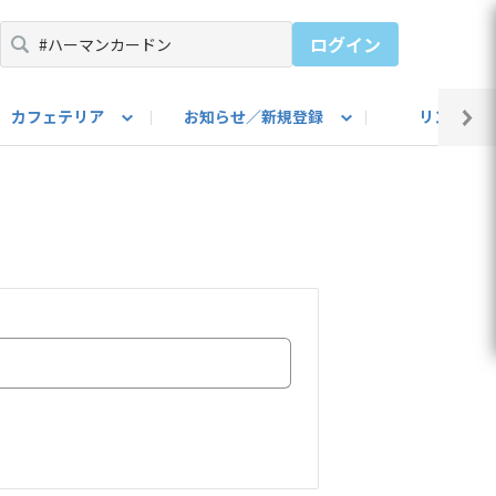
ログイン
カフェテリア
お知らせ／新規登録
リンク集
BARU IDをご登録ください）
utube
上部
自己紹介
#SUBARUのBEVがある生活
カスタマイズ部
公式 Facebook