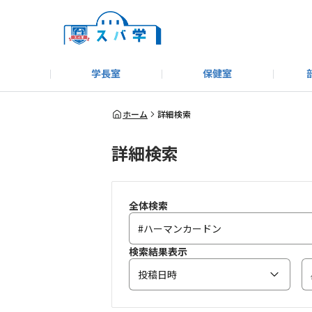
学長室
保健室
キャンプ＆アウトドア部
＃洗車同好会
告知
教えてコーナー
はじめましての方へ
SUBARUオフィシャルWebサイト
#SUBARUへのMT愛を
スバ学ギャラリー
お知らせ
野球部
WE
ホーム
詳細検索
詳細検索
モータースポーツ部
その他
いきもの係
全体検索
検索結果表示
投稿日時