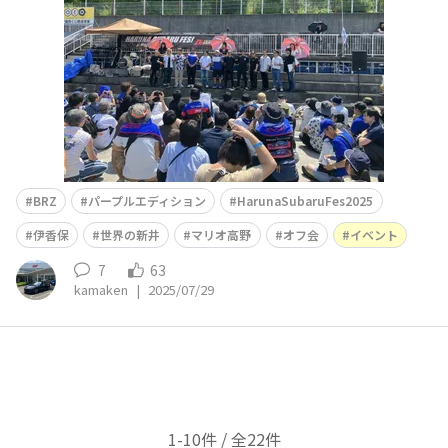
台のSUBARU車は圧巻ラリーチャンピオン「世界の新井
BRZ
パープルエディション
HarunaSubaruFes2025
伊香保
世界の新井
マリオ高野
オフ会
イベント
7
63
kamaken
|
2025/07/29
1-10件 / 全22件