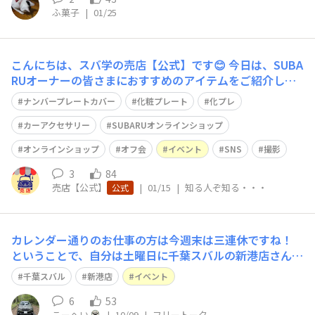
ふ菓子
|
01/25
こんにちは、スバ学の売店【公式】です😊 今日は、SUBA
RUオーナーの皆さまにおすすめのアイテムをご紹介しま
す！ 🚗✨お客様からの多くのご要望を受けて、大好評の
ナンバープレートカバー
化粧プレート
化プレ
「SUBARU公式ナンバープレートカバー」に新デザイン7
種が追加され、全9種類のラインアップになりました！✨
カーアクセサリー
SUBARUオンラインショップ
🚗 定番の「SUBARUロ
オンラインショップ
オフ会
イベント
SNS
撮影
3
84
売店【公式】
|
01/15
|
知る人ぞ知る・・・
公式
カレンダー通りのお仕事の方は今週末は三連休ですね！
ということで、自分は土曜日に千葉スバルの新港店さんの
イベントに行き、その後太田市に向かいます。 太田市に
千葉スバル
新港店
イベント
行くのも日曜日のイベントに参加するためなのですが、楽
しみです。 土曜日は午後一まで予定があり、神奈川の南
6
53
こーへい
|
10/09
|
フリートーク