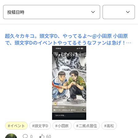
投稿日時
超久々カキコ。頭文字D、やってるよ〜@小田原
小田原
で、頭文字Dのイベントやってるそうなファンは急げ！
🤭https://www.instagram.com/reel/DbiNbSnpIDY/?igs
h=N3M4MjA3cHl4YmVzＰＳ 生きてます@高松 w
イベント
頭文字D
小田原
二拠点居住
高松
0
60