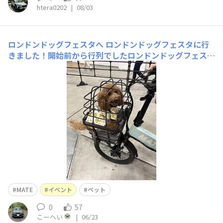
htera0202
|
08/03
ロンドンドッグフェスタへ
ロンドンドッグフェスタに行
きました！開始前から行列でしたロンドンドッグフェスタ
の看板の前で記念撮影！背景が殺風景ですが、看板は本物
で後ろに人がたくさんいたので、AIで削除してもらいまし
た。MATEの試乗しました！うちの子だと少し狭そうなの
と尻尾出ちゃってますが、愛犬と自転車で走れるのは良い
ですね電動
MATE
イベント
ペット
0
57
こーへい
|
06/23