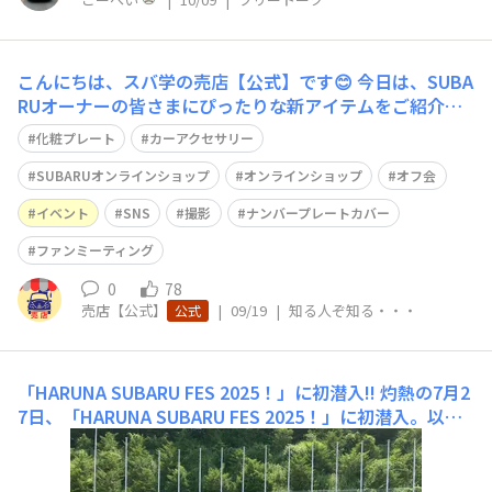
端から向かうので千葉スバルさん着は夕方
こんにちは、スバ学の売店【公式】です😊 今日は、SUBA
RUオーナーの皆さまにぴったりな新アイテムをご紹介し
ます！ 🚗✨撮影・イベントで大活躍の化粧プレートが、S
化粧プレート
カーアクセサリー
UBARU公式の「ナンバープレートカバー」 として登場し
ました！✨🚗 オフ会やSNS用に撮影、イベントなどで
SUBARUオンラインショップ
オンラインショップ
オフ会
「ナンバーを隠したい…でも
イベント
SNS
撮影
ナンバープレートカバー
ファンミーティング
0
78
売店【公式】
|
09/19
|
知る人ぞ知る・・・
公式
「HARUNA SUBARU FES 2025！」に初潜入!!
灼熱の7月2
7日、「HARUNA SUBARU FES 2025！」に初潜入。以前
のオフ会で知り合った福島県からのWRX(VAB)オーナーさ
んと一緒にイベント会場となる伊香保スケートリンクへ突
入です。レアな車種から往年の名車までズラリ揃った600