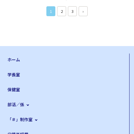
1
2
3
›
ホーム
学長室
保健室
部活／係
「＃」制作室