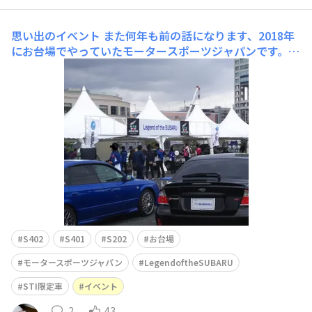
思い出のイベント
また何年も前の話になります、2018年
にお台場でやっていたモータースポーツジャパンです。ス
バル360の発売から60周年と、STI創立30周年を記念して
Legend of the SUBARUとして、スバコミでSTI限定車の
出展車を募集していたので応募し、愛車を展示していまし
た。当選した時はうれしかっ
S402
S401
S202
お台場
モータースポーツジャパン
LegendoftheSUBARU
STI限定車
イベント
2
43