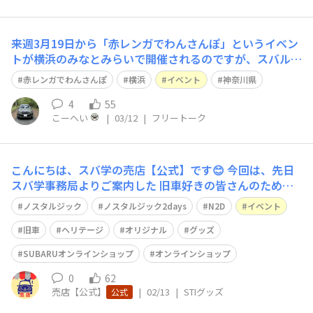
来週3月19日から「赤レンガでわんさんぽ」というイベン
トが横浜のみなとみらいで開催されるのですが、スバルさ
んもトレイルシーカーを展示するとか（インスタ）！ 愛
赤レンガでわんさんぽ
横浜
イベント
神奈川県
犬用のBRZフォトブースも可愛い！ 来年頭に車検なの
で、乗り換えもありかなと思い、見に行く予定です。 ア
4
55
こーへい
|
03/12
|
フリートーク
ウトバック復活の噂もあるのですが、どう
こんにちは、スバ学の売店【公式】です😊 今回は、先日
スバ学事務局よりご案内した 旧車好きの皆さんのための
イベント「Nostalgic 2days 2026」 にて販売する、SUB
ノスタルジック
ノスタルジック2days
N2D
イベント
ARUグッズの情報をお届けします✨ 👉イベント案内 http
s://community.subaru.jp/annou
旧車
ヘリテージ
オリジナル
グッズ
SUBARUオンラインショップ
オンラインショップ
0
62
売店【公式】
|
02/13
|
STIグッズ
公式