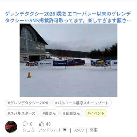
ゲレンデタクシー2026 嬬恋
エコーバレー以来のゲレンデ
タクシー※SNS掲載許可取ってます。楽しすぎます藪さん
も金城さんも笑顔ですが、この時氷点下9℃近く。ありが
とうございます。※掲載許可取得済です。
ゲレンデタクシー2026
パルコール嬬恋スキーリゾート
スバルスターズ
藪さん
金城さん
イベント
0
46
シュガーアンドソルト
|
02/08
|
関東